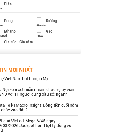
Điện
Đồng
Đường
Ethanol
Gạo
Gia súc - Gia cầm
Giấy
Gỗ
TIN MỚI NHẤT
Hạt điều
Hồ tiêu - Hạt tiêu
hẹ Việt Nam hút hàng ở Mỹ
Khí đốt
 Nội xem xét miễn nhiệm chức vụ ủy viên
BND với 11 người đứng đầu sở, ngành
Kim loại khác
Mắc ca
ta Talk | Macro Insight: Dòng tiền cuối năm
Muối
Ngũ cốc
ẽ chảy vào đâu?
Nhựa - Hạt nhựa
t quả Vietlott Mega 6/45 ngày
9/08/2026 Jackpot hơn 16,4 tỷ đồng vô
hủ