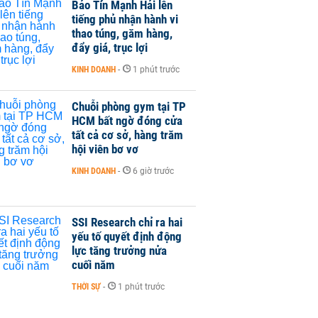
Bảo Tín Mạnh Hải lên
tiếng phủ nhận hành vi
thao túng, găm hàng,
đẩy giá, trục lợi
KINH DOANH
-
1 phút trước
Chuỗi phòng gym tại TP
HCM bất ngờ đóng cửa
tất cả cơ sở, hàng trăm
hội viên bơ vơ
KINH DOANH
-
6 giờ trước
SSI Research chỉ ra hai
yếu tố quyết định động
lực tăng trưởng nửa
cuối năm
THỜI SỰ
-
1 phút trước