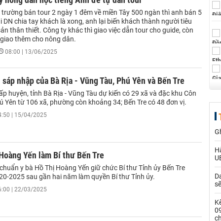
ị trường bán tour 2 ngày 1 đêm về miền Tây 500 ngàn thì anh bán 5
hi DN chia tay khách là xong, anh lại biến khách thành người tiêu
n thân thiết. Công ty khác thì giao việc dẫn tour cho guide, còn
 giao thêm cho nông dân.
08:00 | 13/06/2025
sáp nhập của Bà Rịa - Vũng Tàu, Phú Yên và Bến Tre
ấp huyện, tỉnh Bà Rịa - Vũng Tàu dự kiến có 29 xã và đặc khu Côn
ú Yên từ 106 xã, phường còn khoảng 34; Bến Tre có 48 đơn vị.
4:50 | 15/04/2025
G
Hà
Hoàng Yến làm Bí thư Bến Tre
U
 chuẩn y bà Hồ Thị Hoàng Yến giữ chức Bí thư Tỉnh ủy Bến Tre
Da
20-2025 sau gần hai năm làm quyền Bí thư Tỉnh ủy.
s
6:00 | 22/03/2025
Kế
0
c