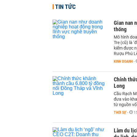
TIN TỨC
Gian nan n
thống
Mô hình doa
Tre (cũ) là 
kiếm được n
Rượu Phú Lễ 
KINH DOANH
-
Chính thức
Long
Cầu Rạch Mi
đưa vào kha
từ nguồn vố
THỜI SỰ
-
1
Làm du lịc
du lịch, d