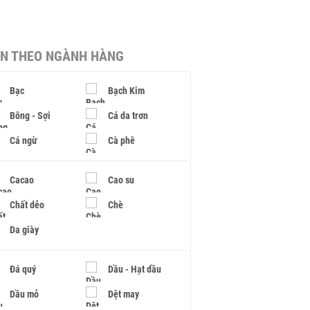
IN THEO NGÀNH HÀNG
Bạc
Bạch Kim
Bông - Sợi
Cá da trơn
Cá ngừ
Cà phê
Cacao
Cao su
Chất dẻo
Chè
Da giày
Đá quý
Dầu - Hạt dầu
Dầu mỏ
Dệt may