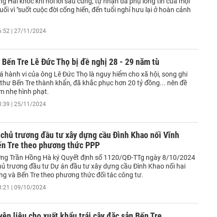
 Hải khóc khi nói lời sau cùng, tự nhận đã phụ lòng tin của mọi
nuối vì "suốt cuộc đời cống hiến, đến tuổi nghỉ hưu lại ở hoàn cảnh
6:52 | 27/11/2024
 Bến Tre Lê Đức Thọ bị đề nghị 28 - 29 năm tù
á hành vi của ông Lê Đức Thọ là nguy hiểm cho xã hội, song ghi
thư Bến Tre thành khẩn, đã khắc phục hơn 20 tỷ đồng... nên đề
m nhẹ hình phạt.
3:39 | 25/11/2024
chủ trương đầu tư xây dựng cầu Đình Khao nối Vĩnh
ến Tre theo phương thức PPP
ng Trần Hồng Hà ký Quyết định số 1120/QĐ-TTg ngày 8/10/2024
hủ trương đầu tư Dự án đầu tư xây dựng cầu Đình Khao nối hai
ng và Bến Tre theo phương thức đối tác công tư.
8:21 | 09/10/2024
ên liệu cho xuất khẩu trái cây đặc sản Bến Tre