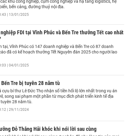
các khu công nghiệp, cụm công nghiệp và hạ tầng logistics, hệ
iển, bến cảng, đường thuỷ nội địa.
3:43 | 13/01/2025
nghiệp FDI tại Vĩnh Phúc và Bến Tre thưởng Tết cao nhất
?
ện tại, Vĩnh Phúc có 147 doanh nghiệp và Bến Tre có 87 doanh
cáo đã có kế hoạch thưởng Tết Nguyên đán 2025 cho người lao
0:03 | 04/01/2025
 Bến Tre bị tuyên 28 năm tù
 cựu bí thư Lê Đức Thọ nhận số tiền hối lộ lớn nhất trong vụ án
il, song sai phạm một phần từ mục đích phát triển kinh tế địa
tuyên 28 năm tù.
0:12 | 29/11/2024
ưởng Đỗ Thắng Hải khóc khi nói lời sau cùng