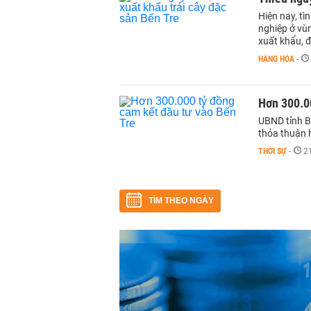
Hiện nay, t
nghiệp ở vù
xuất khẩu, đ
HÀNG HÓA
-
Hơn 300.0
UBND tỉnh B
thỏa thuận 
THỜI SỰ
-
2
TÌM THEO NGÀY