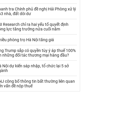
Palladium
Phân bón
anh tra Chính phủ đề nghị Hải Phòng xử lý
Rau - Củ -Quả
Sắt thép
3 nhà, đất dôi dư
Sữa
I Research chỉ ra hai yếu tố quyết định
ộng lực tăng trưởng nửa cuối năm
iều phòng trọ Hà Nội tăng giá
Than
Thức ăn chăn nuôi
ng Trump sắp có quyền tùy ý áp thuế 100%
Thủy hải sản khác
Tôm
ên những đối tác thương mại hàng đầu?
Vàng
 Nội dự kiến sáp nhập, tổ chức lại 5 sở
gành
VLXD khác
Xăng dầu
J công bố thông tin bất thường liên quan
ến vấn đề nộp thuế
Xi măng - Clynker