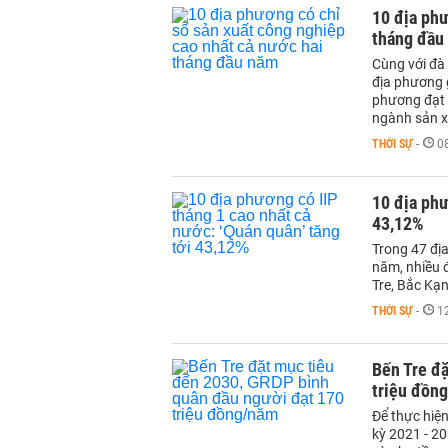
10 địa phư
tháng đầu
Cùng với đà
địa phương g
phương đạt 
ngành sản x
THỜI SỰ
-
0
10 địa phư
43,12%
Trong 47 đị
năm, nhiều 
Tre, Bắc Kạn
THỜI SỰ
-
1
Bến Tre đ
triệu đồn
Để thực hiện
kỳ 2021 - 20