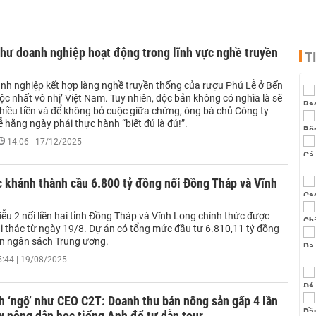
hư doanh nghiệp hoạt động trong lĩnh vực nghề truyền
T
nh nghiệp kết hợp làng nghề truyền thống của rượu Phú Lễ ở Bến
‘độc nhất vô nhị’ Việt Nam. Tuy nhiên, độc bản không có nghĩa là sẽ
hiều tiền và để không bỏ cuộc giữa chứng, ông bà chủ Công ty
hằng ngày phải thực hành “biết đủ là đủ!”.
14:06 | 17/12/2025
 khánh thành cầu 6.800 tỷ đồng nối Đồng Tháp và Vĩnh
ễu 2 nối liền hai tỉnh Đồng Tháp và Vĩnh Long chính thức được
i thác từ ngày 19/8. Dự án có tổng mức đầu tư 6.810,11 tỷ đồng
n ngân sách Trung ương.
5:44 | 19/08/2025
h ‘ngộ’ như CEO C2T: Doanh thu bán nông sản gấp 4 lần
ạy nông dân học tiếng Anh để tự dẫn tour