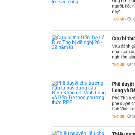
Ông Đỗ Thắng
người, tiếc 
này".
THỜI SỰ
-
0
Cựu bí thư
VKS đánh gi
nhận cựu bí 
nghị tòa giả
THỜI SỰ
-
1
Phê duyệt 
Long và B
Phó Thủ tướ
phê duyệt c
tỉnh Vĩnh Lo
THỜI SỰ
-
0
Thiếu nguy