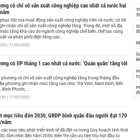
ơng có chỉ số sản xuất công nghiệp cao nhất cả nước hai
Th
 năm
36
 phục hồi của hoạt động sản xuất công nghiệp trên cả nước, có 58
hi nhận chỉ số sản xuất công nghiệp tăng. Trong đó, một số địa
SS
mức tăng khá cao do ngành công nghiệp chế biến, chế tạo cùng
đ
uất và phân phối điện tăng cao.
Nh
8:00 | 11/03/2025
Ô
l
ơng có IIP tháng 1 cao nhất cả nước: ‘Quán quân’ tăng tới
Hà
n
a phương có chỉ số sản xuất công nghiệp tăng trong tháng đầu
địa phương ghi nhận mức tăng cao như: Trà Vinh, Nam Định, Bến
PN
, Bình Phước,...
đ
2:01 | 17/02/2025
ặt mục tiêu đến 2030, GRDP bình quân đầu người đạt 170
g/năm
 các mục tiêu phát triển kinh tế đã đặt ra trong Quy hoạch tỉnh thời
30, tầm nhìn đến năm 2050, Bến Tre cần ưu tiên thu hút đầu tư