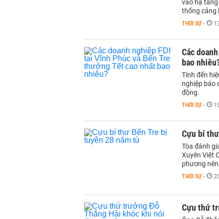
vào hạ tầng 
thống cảng b
THỜI SỰ
-
1
Các doanh 
bao nhiêu
Tính đến hi
nghiệp báo 
động.
THỜI SỰ
-
1
Cựu bí thư
Tòa đánh giá
Xuyên Việt O
phương nên 
THỜI SỰ
-
2
Cựu thứ tr