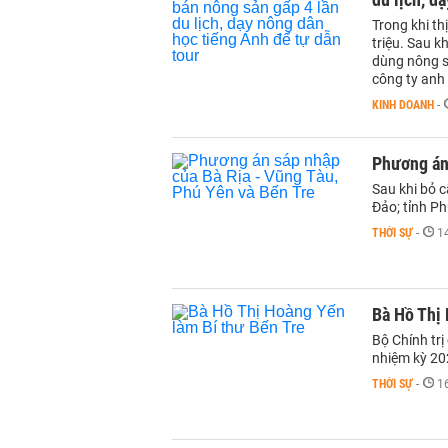
Trong khi th
triệu. Sau k
dùng nông sả
công ty anh
KINH DOANH
-
Phương án 
Sau khi bỏ c
Đảo; tỉnh Ph
THỜI SỰ
-
1
Bà Hồ Thị 
Bộ Chính trị
nhiệm kỳ 20
THỜI SỰ
-
1