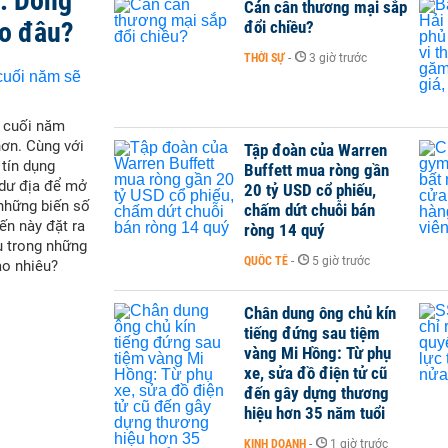
t: Dòng
Cán cân thương mại sắp
ào đâu?
đổi chiều?
THỜI SỰ
-
3 giờ trước
i cuối năm
hơn. Cùng với
Tập đoàn của Warren
 tín dụng
Buffett mua ròng gần
 dư địa để mở
20 tỷ USD cổ phiếu,
 những biến số
chấm dứt chuỗi bán
ến này đặt ra
ròng 14 quý
u trong những
QUỐC TẾ
-
5 giờ trước
ao nhiêu?
Chân dung ông chủ kín
tiếng đứng sau tiệm
vàng Mi Hồng: Từ phụ
xe, sửa đồ điện tử cũ
đến gây dựng thương
hiệu hơn 35 năm tuổi
KINH DOANH
-
1 giờ trước