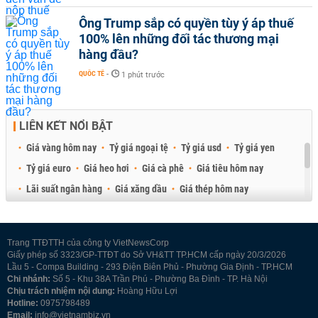
Ông Trump sắp có quyền tùy ý áp thuế
100% lên những đối tác thương mại
hàng đầu?
QUỐC TẾ
-
1 phút trước
LIÊN KẾT NỔI BẬT
Giá vàng hôm nay
Tỷ giá ngoại tệ
Tỷ giá usd
Tỷ giá yen
Tỷ giá euro
Giá heo hơi
Giá cà phê
Giá tiêu hôm nay
Lãi suất ngân hàng
Giá xăng dầu
Giá thép hôm nay
Giá sầu riêng
Giá thịt heo
Giá gạo
Giá cao su
Best Retail Brokers
Diễn đàn đầu tư Việt Nam 2026
Trang TTĐTTH của công ty VietNewsCorp
Giấy phép số 3323/GP-TTĐT do Sở VH&TT TP.HCM cấp ngày 20/3/2026
Lầu 5 - Compa Building - 293 Điện Biên Phủ - Phường Gia Định - TP.HCM
Chi nhánh:
Số 5 - Khu 38A Trần Phú - Phường Ba Đình - TP. Hà Nội
Chịu trách nhiệm nội dung:
Hoàng Hữu Lợi
Hotline:
0975798489
Email:
info@vietnambiz.vn