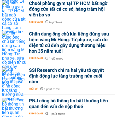
Chuỗi phòng gym tại TP HCM bất ngờ
đóng cửa tất cả cơ sở, hàng trăm hội
viên bơ vơ
KINH DOANH
-
6 giờ trước
Chân dung ông chủ kín tiếng đứng sau
tiệm vàng Mi Hồng: Từ phụ xe, sửa đồ
điện tử cũ đến gây dựng thương hiệu
hơn 35 năm tuổi
KINH DOANH
-
1 giờ trước
SSI Research chỉ ra hai yếu tố quyết
định động lực tăng trưởng nửa cuối
năm
THỜI SỰ
-
1 phút trước
PNJ công bố thông tin bất thường liên
quan đến vấn đề nộp thuế
KINH DOANH
-
1 phút trước