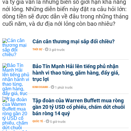
và tỷ giá vẫn là những biến số giới hạn khả năng
nới lỏng. Những diễn biến này đặt ra câu hỏi lớn:
dòng tiền sẽ được dẫn về đâu trong những tháng
cuối năm, và dư địa nới lỏng còn bao nhiêu?
Cán cân thương mại sắp đổi chiều?
THỜI SỰ
-
3 giờ trước
Bảo Tín Mạnh Hải lên tiếng phủ nhận
hành vi thao túng, găm hàng, đẩy giá,
trục lợi
KINH DOANH
-
1 phút trước
Tập đoàn của Warren Buffett mua ròng
gần 20 tỷ USD cổ phiếu, chấm dứt chuỗi
bán ròng 14 quý
QUỐC TẾ
-
5 giờ trước