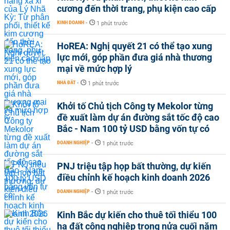
cương đến thời trang, phụ kiện cao cấp
KINH DOANH
-
1 phút trước
HoREA: Nghị quyết 21 có thể tạo xung
lực mới, góp phần đưa giá nhà thương
mại về mức hợp lý
NHÀ ĐẤT
-
1 phút trước
Khởi tố Chủ tịch Công ty Mekolor từng
đề xuất làm dự án đường sắt tốc độ cao
Bắc - Nam 100 tỷ USD bằng vốn tự có
DOANH NGHIỆP
-
1 phút trước
PNJ triệu tập họp bất thường, dự kiến
điều chỉnh kế hoạch kinh doanh 2026
DOANH NGHIỆP
-
1 phút trước
Kinh Bắc dự kiến cho thuê tối thiểu 100
ha đất công nghiệp trong nửa cuối năm