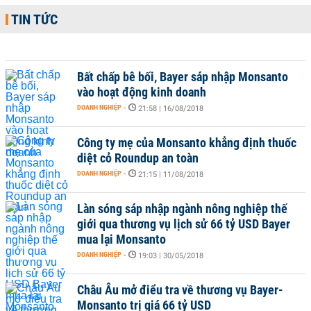
TIN TỨC
Bất chấp bê bối, Bayer sáp nhập Monsanto
vào hoạt động kinh doanh
DOANH NGHIỆP
-
21:58 | 16/08/2018
Công ty mẹ của Monsanto khẳng định thuốc
diệt cỏ Roundup an toàn
DOANH NGHIỆP
-
21:15 | 11/08/2018
Làn sóng sáp nhập ngành nông nghiệp thế
giới qua thương vụ lịch sử 66 tỷ USD Bayer
mua lại Monsanto
DOANH NGHIỆP
-
19:03 | 30/05/2018
Châu Âu mở điểu tra về thương vụ Bayer-
Monsanto trị giá 66 tỷ USD