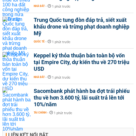
NHÀ ĐẤT
-
1 phút trước
Trung Quốc tung đòn đáp trả, siết xuất
khẩu drone và trừng phạt doanh nghiệp
Mỹ
QUỐC TẾ
-
1 phút trước
Keppel ký thỏa thuận bán toàn bộ vốn
tại Empire City, dự kiến thu về 270 triệu
USD
NHÀ ĐẤT
-
1 phút trước
Sacombank phát hành ba đợt trái phiếu
thu về hơn 3.600 tỷ, lãi suất trả lên tới
10%/năm
TÀI CHÍNH
-
1 phút trước
LIÊN KẾT NỔI BẬT