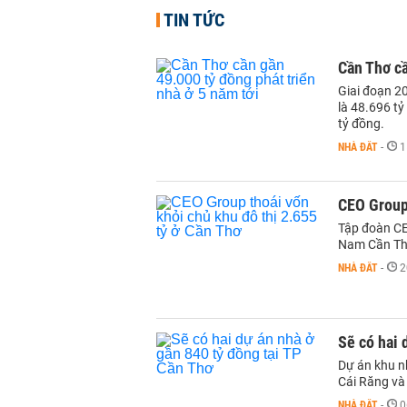
TIN TỨC
Cần Thơ cầ
Giai đoạn 2
là 48.696 t
tỷ đồng.
NHÀ ĐẤT
-
1
CEO Group 
Tập đoàn CE
Nam Cần Thơ
NHÀ ĐẤT
-
2
Sẽ có hai 
Dự án khu n
Cái Răng và
NHÀ ĐẤT
-
0