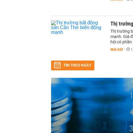
Thị trườn
Thị trường 
mạnh. Giá đấ
hội có phần
NHÀ ĐẤT
-
1
TÌM THEO NGÀY