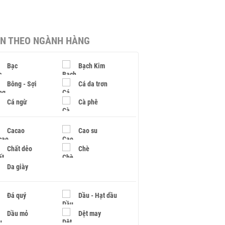
IN THEO NGÀNH HÀNG
Bạc
Bạch Kim
Bông - Sợi
Cá da trơn
Cá ngừ
Cà phê
Cacao
Cao su
Chất dẻo
Chè
Da giày
Đá quý
Dầu - Hạt dầu
Dầu mỏ
Dệt may