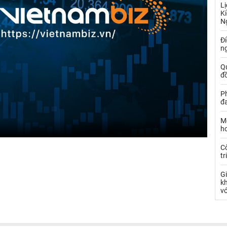
Lị
Ki
N
Đ
ng
Q
đồ
P
đa
Mộ
hơ
C
tr
G
k
vớ