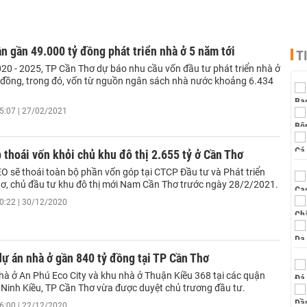
n gần 49.000 tỷ đồng phát triển nhà ở 5 năm tới
T
020 - 2025, TP Cần Thơ dự báo nhu cầu vốn đầu tư phát triển nhà ở
ỷ đồng, trong đó, vốn từ nguồn ngân sách nhà nước khoảng 6.434
5:07 | 27/02/2021
thoái vốn khỏi chủ khu đô thị 2.655 tỷ ở Cần Thơ
O sẽ thoái toàn bộ phần vốn góp tại CTCP Đầu tư và Phát triển
, chủ đầu tư khu đô thị mới Nam Cần Thơ trước ngày 28/2/2021.
0:22 | 30/12/2020
dự án nhà ở gần 840 tỷ đồng tại TP Cần Thơ
hà ở An Phú Eco City và khu nhà ở Thuận Kiều 368 tại các quận
 Ninh Kiều, TP Cần Thơ vừa được duyệt chủ trương đầu tư.
6:00 | 22/12/2020