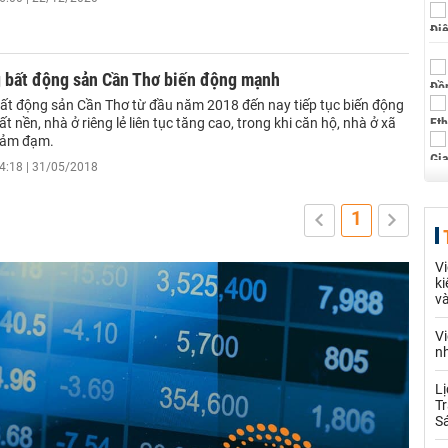
g bất động sản Cần Thơ biến động mạnh
bất động sản Cần Thơ từ đầu năm 2018 đến nay tiếp tục biến động
t nền, nhà ở riêng lẻ liên tục tăng cao, trong khi căn hộ, nhà ở xã
 ảm đạm.
4:18 | 31/05/2018
1
Vi
ki
và
Vi
nh
Lị
Tr
S