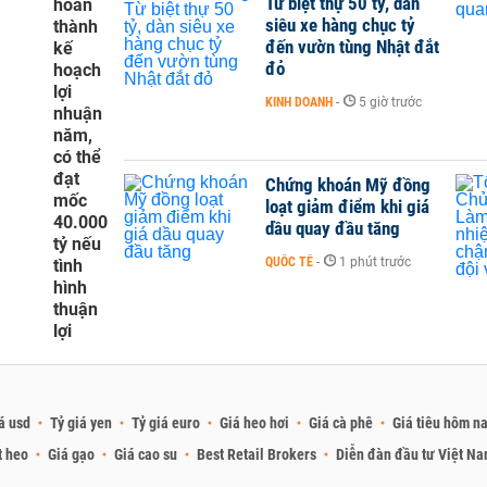
Từ biệt thự 50 tỷ, dàn
hoàn
siêu xe hàng chục tỷ
thành
đến vườn tùng Nhật đắt
kế
đỏ
hoạch
lợi
KINH DOANH
-
5 giờ trước
nhuận
năm,
có thể
đạt
Chứng khoán Mỹ đồng
mốc
loạt giảm điểm khi giá
40.000
dầu quay đầu tăng
tỷ nếu
QUỐC TẾ
-
1 phút trước
tình
hình
thuận
lợi
á usd
Tỷ giá yen
Tỷ giá euro
Giá heo hơi
Giá cà phê
Giá tiêu hôm n
t heo
Giá gạo
Giá cao su
Best Retail Brokers
Diễn đàn đầu tư Việt N