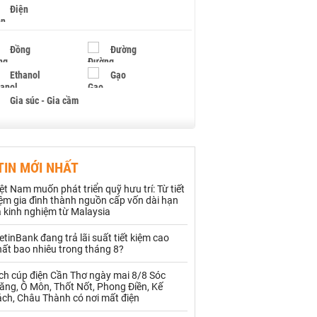
Điện
Đồng
Đường
Ethanol
Gạo
Gia súc - Gia cầm
Giấy
Gỗ
TIN MỚI NHẤT
Hạt điều
Hồ tiêu - Hạt tiêu
ệt Nam muốn phát triển quỹ hưu trí: Từ tiết
Khí đốt
ệm gia đình thành nguồn cấp vốn dài hạn
 kinh nghiệm từ Malaysia
Kim loại khác
Mắc ca
etinBank đang trả lãi suất tiết kiệm cao
ất bao nhiêu trong tháng 8?
Muối
Ngũ cốc
ch cúp điện Cần Thơ ngày mai 8/8 Sóc
Nhựa - Hạt nhựa
ăng, Ô Môn, Thốt Nốt, Phong Điền, Kế
ách, Châu Thành có nơi mất điện