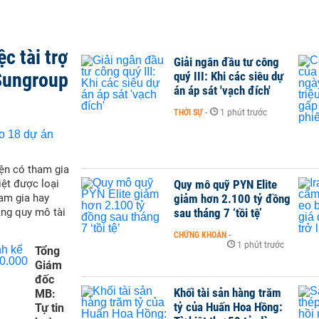
c tài trợ
Giải ngân đầu tư công
Sungroup
quý III: Khi các siêu dự
án áp sát 'vạch đích'
THỜI SỰ
-
1 phút trước
ện có tham gia
Quy mô quỹ PYN Elite
iệt được loại
giảm hơn 2.100 tỷ đồng
ham gia hay
sau tháng 7 ‘tồi tệ’
ăng quy mô tài
CHỨNG KHOÁN
-
1 phút trước
Tổng
Giám
đốc
Khối tài sản hàng trăm
MB:
tỷ của Huấn Hoa Hồng:
Tự tin