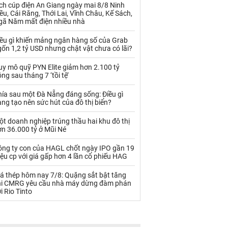
Palladium
Phân bón
ch cúp điện An Giang ngày mai 8/8 Ninh
ều, Cái Răng, Thới Lai, Vĩnh Châu, Kế Sách,
gã Năm mất điện nhiều nhà
Rau - Củ -Quả
Sắt thép
iều gì khiến mảng ngân hàng số của Grab
Sữa
ốn 1,2 tỷ USD nhưng chật vật chưa có lãi?
uy mô quỹ PYN Elite giảm hơn 2.100 tỷ
Than
Thức ăn chăn nuôi
ng sau tháng 7 ‘tồi tệ’
Thủy hải sản khác
Tôm
hía sau một Đà Nẵng đáng sống: Điều gì
ng tạo nên sức hút của đô thị biển?
Vàng
t doanh nghiệp trúng thầu hai khu đô thị
n 36.000 tỷ ở Mũi Né
VLXD khác
Xăng dầu
ông ty con của HAGL chốt ngày IPO gần 19
Xi măng - Clynker
iệu cp với giá gấp hơn 4 lần cổ phiếu HAG
iá thép hôm nay 7/8: Quặng sắt bật tăng
hi CMRG yêu cầu nhà máy dừng đàm phán
i Rio Tinto