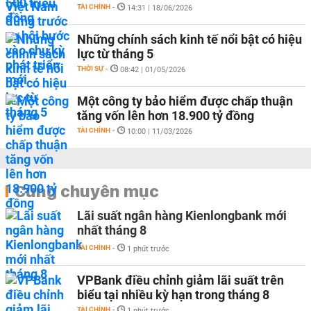
TÀI CHÍNH
-
14:31 | 18/06/2026
Những chính sách kinh tế nổi bật có hiệu
lực từ tháng 5
THỜI SỰ
-
08:42 | 01/05/2026
Một công ty bảo hiểm được chấp thuận
tăng vốn lên hơn 18.900 tỷ đồng
TÀI CHÍNH
-
10:00 | 11/03/2026
Cùng chuyên mục
Lãi suất ngân hàng Kienlongbank mới
nhất tháng 8
TÀI CHÍNH
-
1 phút trước
VPBank điều chỉnh giảm lãi suất trên
biểu tại nhiều kỳ hạn trong tháng 8
TÀI CHÍNH
-
1 phút trước