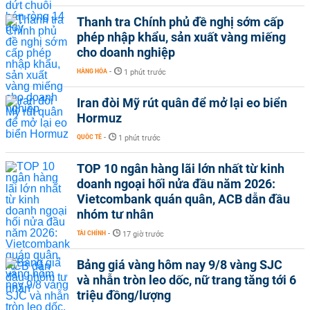
Thanh tra Chính phủ đề nghị sớm cấp
phép nhập khẩu, sản xuất vàng miếng
cho doanh nghiệp
HÀNG HÓA
-
1 phút trước
Iran đòi Mỹ rút quân để mở lại eo biển
Hormuz
QUỐC TẾ
-
1 phút trước
TOP 10 ngân hàng lãi lớn nhất từ kinh
doanh ngoại hối nửa đầu năm 2026:
Vietcombank quán quân, ACB dẫn đầu
nhóm tư nhân
TÀI CHÍNH
-
17 giờ trước
Bảng giá vàng hôm nay 9/8 vàng SJC
và nhẫn tròn leo dốc, nữ trang tăng tới 6
triệu đồng/lượng