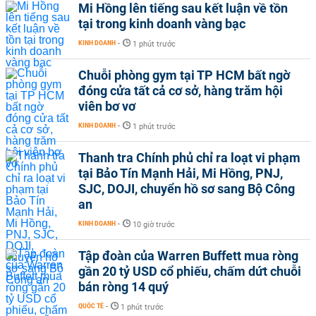
Mi Hồng lên tiếng sau kết luận về tồn
tại trong kinh doanh vàng bạc
KINH DOANH
-
1 phút trước
Chuỗi phòng gym tại TP HCM bất ngờ
đóng cửa tất cả cơ sở, hàng trăm hội
viên bơ vơ
KINH DOANH
-
1 phút trước
Thanh tra Chính phủ chỉ ra loạt vi phạm
tại Bảo Tín Mạnh Hải, Mi Hồng, PNJ,
SJC, DOJI, chuyển hồ sơ sang Bộ Công
an
KINH DOANH
-
10 giờ trước
Tập đoàn của Warren Buffett mua ròng
gần 20 tỷ USD cổ phiếu, chấm dứt chuỗi
bán ròng 14 quý
QUỐC TẾ
-
1 phút trước