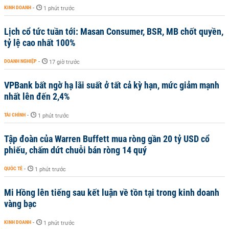
KINH DOANH
-
1 phút trước
Lịch cổ tức tuần tới: Masan Consumer, BSR, MB chốt quyền,
tỷ lệ cao nhất 100%
DOANH NGHIỆP
-
17 giờ trước
VPBank bất ngờ hạ lãi suất ở tất cả kỳ hạn, mức giảm mạnh
nhất lên đến 2,4%
TÀI CHÍNH
-
1 phút trước
Tập đoàn của Warren Buffett mua ròng gần 20 tỷ USD cổ
phiếu, chấm dứt chuỗi bán ròng 14 quý
QUỐC TẾ
-
1 phút trước
Mi Hồng lên tiếng sau kết luận về tồn tại trong kinh doanh
vàng bạc
KINH DOANH
-
1 phút trước