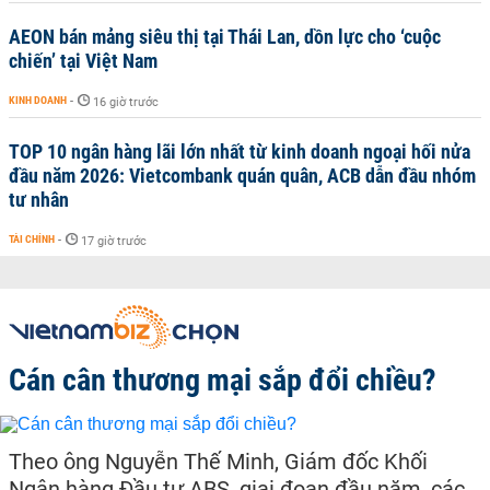
AEON bán mảng siêu thị tại Thái Lan, dồn lực cho ‘cuộc
chiến’ tại Việt Nam
KINH DOANH
-
16 giờ trước
TOP 10 ngân hàng lãi lớn nhất từ kinh doanh ngoại hối nửa
đầu năm 2026: Vietcombank quán quân, ACB dẫn đầu nhóm
tư nhân
TÀI CHÍNH
-
17 giờ trước
Cán cân thương mại sắp đổi chiều?
Theo ông Nguyễn Thế Minh, Giám đốc Khối
Ngân hàng Đầu tư ABS, giai đoạn đầu năm, các