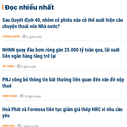
Đọc nhiều nhất
Sau Quyết định 40, nhóm cổ phiếu nào có thể xuất hiện câu
chuyện thoái vốn Nhà nước?
CHỨNG KHOÁN
-
2 giờ trước
NHNN quay đầu bơm ròng gần 25.000 tỷ tuần qua, lãi suất
liên ngân hàng tăng trở lại
TÀI CHÍNH
-
2 giờ trước
PNJ công bố thông tin bất thường liên quan đến vấn đề nộp
thuế
KINH DOANH
-
19 giờ trước
Hoà Phát và Formosa liên tục giảm giá thép HRC vì nhu cầu
yếu
HÀNG HÓA
-
1 phút trước