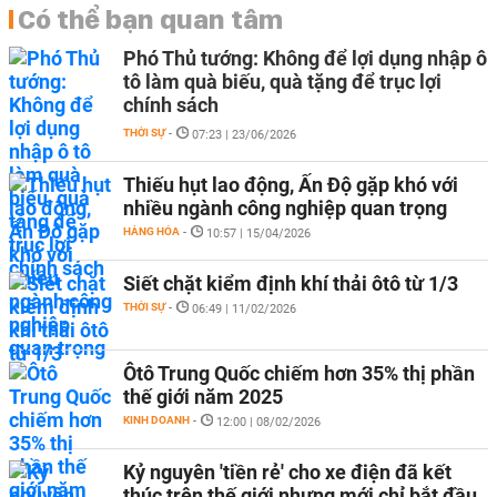
Có thể bạn quan tâm
Phó Thủ tướng: Không để lợi dụng nhập ô
tô làm quà biếu, quà tặng để trục lợi
chính sách
THỜI SỰ
-
07:23 | 23/06/2026
Thiếu hụt lao động, Ấn Độ gặp khó với
nhiều ngành công nghiệp quan trọng
HÀNG HÓA
-
10:57 | 15/04/2026
Siết chặt kiểm định khí thải ôtô từ 1/3
THỜI SỰ
-
06:49 | 11/02/2026
Ôtô Trung Quốc chiếm hơn 35% thị phần
thế giới năm 2025
KINH DOANH
-
12:00 | 08/02/2026
Kỷ nguyên 'tiền rẻ' cho xe điện đã kết
thúc trên thế giới nhưng mới chỉ bắt đầu