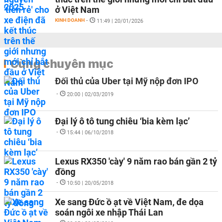
ở Việt Nam
KINH DOANH
-
11:49 | 20/01/2026
Cùng chuyên mục
Đối thủ của Uber tại Mỹ nộp đơn IPO
-
20:00 | 02/03/2019
Đại lý ô tô tung chiêu ‘bia kèm lạc’
-
15:44 | 06/10/2018
Lexus RX350 'cày' 9 năm rao bán gần 2 tỷ
đồng
-
10:50 | 20/05/2018
Xe sang Đức ồ ạt về Việt Nam, đe dọa
soán ngôi xe nhập Thái Lan