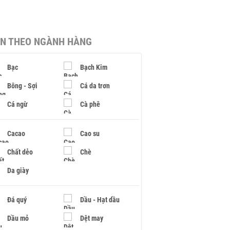
IN THEO NGÀNH HÀNG
Bạc
Bạch Kim
Bông - Sợi
Cá da trơn
Cá ngừ
Cà phê
Cacao
Cao su
Chất dẻo
Chè
Da giày
Đá quý
Dầu - Hạt dầu
Dầu mỏ
Dệt may