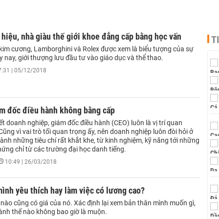
hiệu, nhà giàu thế giới khoe đẳng cấp bằng học vấn
T
 kim cương, Lamborghini và Rolex được xem là biểu tượng của sự
y nay, giới thượng lưu đầu tư vào giáo dục và thể thao.
7:31 | 05/12/2018
m đốc điều hành không bằng cấp
t doanh nghiệp, giám đốc điều hành (CEO) luôn là vị trí quan
Cũng vì vai trò tối quan trọng ấy, nên doanh nghiệp luôn đòi hỏi ở
ành những tiêu chí rất khắt khe, từ kinh nghiệm, kỹ năng tới những
ứng chỉ từ các trường đại học danh tiếng.
10:49 | 26/03/2018
ình yêu thích hay làm việc có lương cao?
 nào cũng có giá của nó. Xác định lại xem bản thân mình muốn gì,
ành thế nào không bao giờ là muộn.