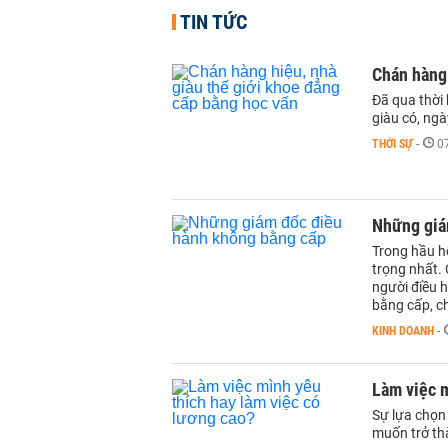
TIN TỨC
Chán hàng 
Đã qua thời
giàu có, ngà
THỜI SỰ
-
0
Những giá
Trong hầu hế
trọng nhất. 
người điều h
bằng cấp, ch
KINH DOANH
-
Làm việc m
Sự lựa chọn
muốn trở th