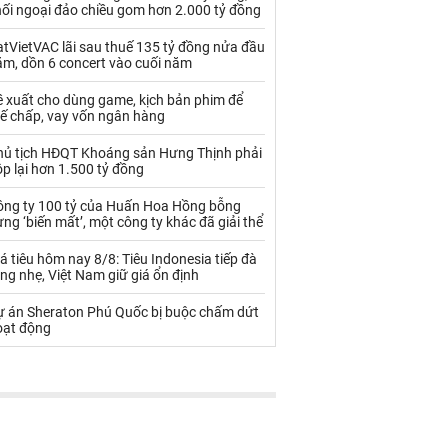
Palladium
Phân bón
hối ngoại đảo chiều gom hơn 2.000 tỷ đồng
Rau - Củ -Quả
Sắt thép
tVietVAC lãi sau thuế 135 tỷ đồng nửa đầu
ăm, dồn 6 concert vào cuối năm
Sữa
ề xuất cho dùng game, kịch bản phim để
hế chấp, vay vốn ngân hàng
Than
Thức ăn chăn nuôi
hủ tịch HĐQT Khoáng sản Hưng Thịnh phải
p lại hơn 1.500 tỷ đồng
Thủy hải sản khác
Tôm
ông ty 100 tỷ của Huấn Hoa Hồng bỗng
Vàng
ng ‘biến mất’, một công ty khác đã giải thể
á tiêu hôm nay 8/8: Tiêu Indonesia tiếp đà
VLXD khác
Xăng dầu
ng nhẹ, Việt Nam giữ giá ổn định
Xi măng - Clynker
ự án Sheraton Phú Quốc bị buộc chấm dứt
oạt động