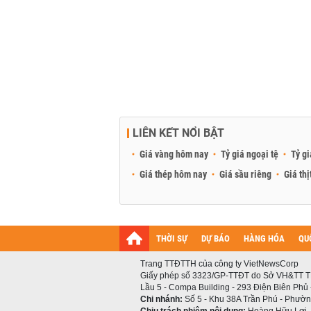
LIÊN KẾT NỔI BẬT
Giá vàng hôm nay
Tỷ giá ngoại tệ
Tỷ gi
Giá thép hôm nay
Giá sầu riêng
Giá thị
THỜI SỰ
DỰ BÁO
HÀNG HÓA
QU
Trang TTĐTTH của công ty VietNewsCorp
Giấy phép số 3323/GP-TTĐT do Sở VH&TT T
Lầu 5 - Compa Building - 293 Điện Biên Phủ
Chi nhánh:
Số 5 - Khu 38A Trần Phú - Phường