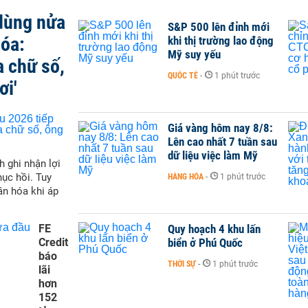
 dùng nửa
S&P 500 lên đỉnh mới
hóa:
khi thị trường lao động
Mỹ suy yếu
a chữ số,
QUỐC TẾ
-
1 phút trước
ơi'
Giá vàng hôm nay 8/8:
Lên cao nhất 7 tuần sau
dữ liệu việc làm Mỹ
h ghi nhận lợi
hục hồi. Tuy
HÀNG HÓA
-
1 phút trước
ân hóa khi áp
FE
Quy hoạch 4 khu lấn
Credit
biển ở Phú Quốc
báo
THỜI SỰ
-
1 phút trước
lãi
hơn
152