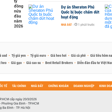
tỷ
đồng
Dự án Sheraton Phú
nửa
Quốc bị buộc chấm dứt
đầu
hoạt động
năm
NHÀ ĐẤT
-
1 phút trước
2026
á usd
Tỷ giá yen
Tỷ giá euro
Giá heo hơi
Giá cà phê
Giá tiêu hôm n
t heo
Giá gạo
Giá cao su
Best Retail Brokers
Diễn đàn đầu tư Việt N
ỐC TẾ
TÀI CHÍNH
NHÀ ĐẤT
CHỨNG KHOÁN
DOANH NGHIỆP
KINH DO
P.HCM cấp ngày 20/3/2026
 - Phường Gia Định - TP.HCM
 Ba Đình - TP. Hà Nội