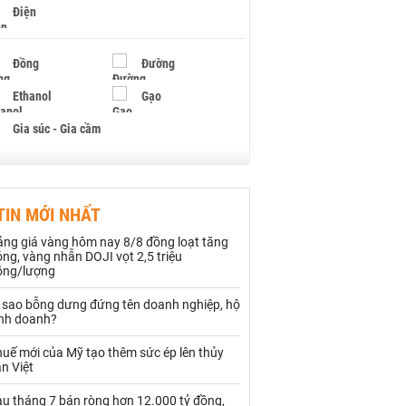
Điện
Đồng
Đường
Ethanol
Gạo
Gia súc - Gia cầm
Giấy
Gỗ
TIN MỚI NHẤT
Hạt điều
Hồ tiêu - Hạt tiêu
ảng giá vàng hôm nay 8/8 đồng loạt tăng
Khí đốt
ng, vàng nhẫn DOJI vọt 2,5 triệu
ồng/lượng
Kim loại khác
Mắc ca
ì sao bỗng dưng đứng tên doanh nghiệp, hộ
inh doanh?
Muối
Ngũ cốc
uế mới của Mỹ tạo thêm sức ép lên thủy
Nhựa - Hạt nhựa
n Việt
au tháng 7 bán ròng hơn 12.000 tỷ đồng,