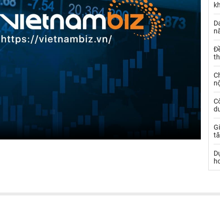
k
Da
n
Đ
t
C
nộ
C
dư
Gi
tă
D
h