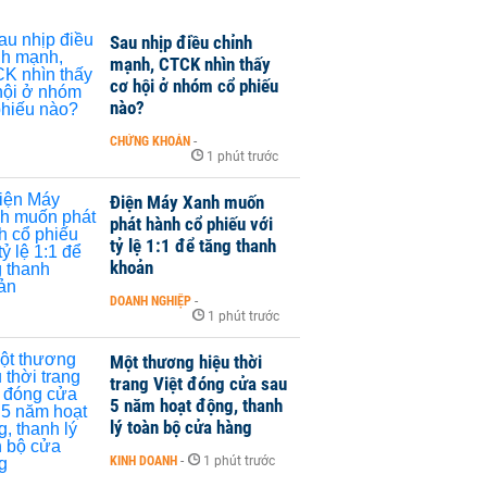
Sau nhịp điều chỉnh
mạnh, CTCK nhìn thấy
cơ hội ở nhóm cổ phiếu
nào?
CHỨNG KHOÁN
-
1 phút trước
Điện Máy Xanh muốn
phát hành cổ phiếu với
tỷ lệ 1:1 để tăng thanh
khoản
DOANH NGHIỆP
-
1 phút trước
Một thương hiệu thời
trang Việt đóng cửa sau
5 năm hoạt động, thanh
lý toàn bộ cửa hàng
KINH DOANH
-
1 phút trước