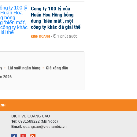
Công ty 100 tỷ của
Huấn Hoa Hồng bỗng
dưng ‘biến mất’, một
công ty khác đã giải thể
KINH DOANH
-
1 phút trước
ay
Lãi suất ngân hàng
Giá xăng dầu
am 2026
ANH
DỊCH VỤ QUẢNG CÁO
Tel:
0931589222 (Ms Ngọc)
Email:
quangcao@vietnambiz.vn