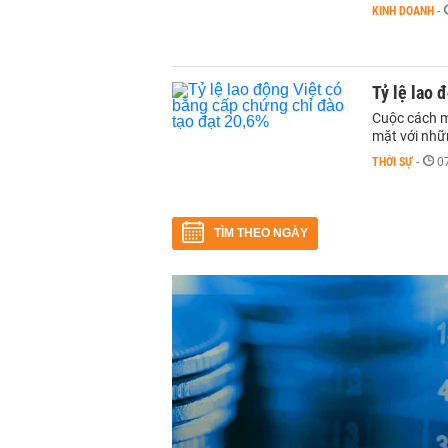
KINH DOANH
-
Tỷ lệ lao 
Cuộc cách mạ
mặt với nhữn
THỜI SỰ
-
0
TÌM THEO NGÀY