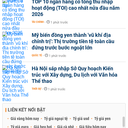
TOP 10 ngân hàng có tổng thu nhập
hoạt động (TOI) cao nhất nửa đầu năm
2026
TÀI CHÍNH
-
1 phút trước
Mỹ biến đồng yen thành 'vũ khí địa
chính trị': Thị trường tiền tệ toàn cầu
đứng trước bước ngoặt lớn
QUỐC TẾ
-
1 phút trước
Hà Nội sáp nhập Sở Quy hoạch Kiến
trúc với Xây dựng, Du lịch với Văn hóa
Thể thao
THỜI SỰ
-
1 phút trước
LIÊN KẾT NỔI BẬT
Giá vàng hôm nay
Tỷ giá ngoại tệ
Tỷ giá usd
Tỷ giá yen
Tỷ giá euro
Giá heo hơi
Giá cà phê
Giá tiêu hôm nay