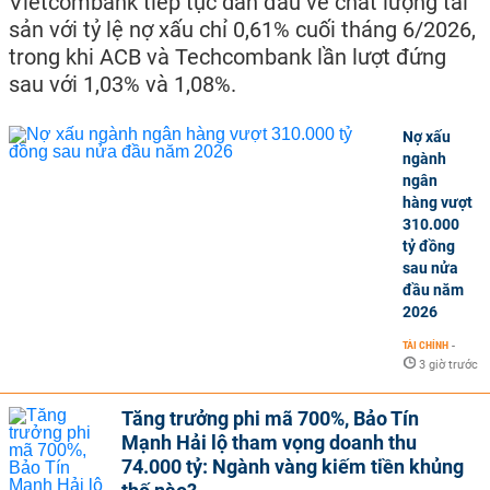
Vietcombank tiếp tục dẫn đầu về chất lượng tài
sản với tỷ lệ nợ xấu chỉ 0,61% cuối tháng 6/2026,
trong khi ACB và Techcombank lần lượt đứng
sau với 1,03% và 1,08%.
Nợ xấu
ngành
ngân
hàng vượt
310.000
tỷ đồng
sau nửa
đầu năm
2026
TÀI CHÍNH
-
3 giờ trước
Tăng trưởng phi mã 700%, Bảo Tín
Mạnh Hải lộ tham vọng doanh thu
74.000 tỷ: Ngành vàng kiếm tiền khủng