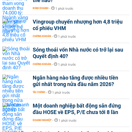
thế nào?
KINH DOANH
-
1 phút trước
Vingroup chuyển nhượng hơn 4,8 triệu
cổ phiếu VHM
CHỨNG KHOÁN
-
1 phút trước
Sóng thoái vốn Nhà nước có trở lại sau
Quyết định 40?
CHỨNG KHOÁN
-
1 phút trước
Ngân hàng nào tăng được nhiều tiền
gửi nhất trong nửa đầu năm 2026?
TÀI CHÍNH
-
1 phút trước
Một doanh nghiệp bất động sản đứng
đầu HOSE về EPS, P/E chưa tới 8 lần
DOANH NGHIỆP
-
1 phút trước