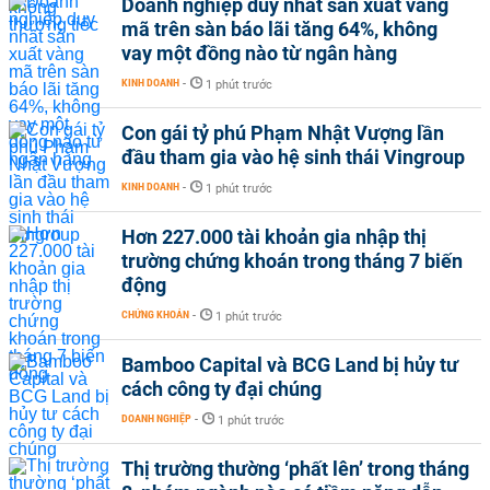
Doanh nghiệp duy nhất sản xuất vàng
mã trên sàn báo lãi tăng 64%, không
vay một đồng nào từ ngân hàng
KINH DOANH
-
1 phút trước
Con gái tỷ phú Phạm Nhật Vượng lần
đầu tham gia vào hệ sinh thái Vingroup
KINH DOANH
-
1 phút trước
Hơn 227.000 tài khoản gia nhập thị
trường chứng khoán trong tháng 7 biến
động
CHỨNG KHOÁN
-
1 phút trước
Bamboo Capital và BCG Land bị hủy tư
cách công ty đại chúng
DOANH NGHIỆP
-
1 phút trước
Thị trường thường ‘phất lên’ trong tháng