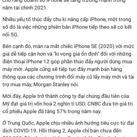
cho rằng doanh số iPhone sẽ tăng trưởng mạnh trong
năm tài chính 2021.
Nhiều yếu tố thúc đẩy chu kì nâng cấp iPhone, một trong
số đó là việc những phiên bản iPhone tiếp theo sẽ có kết
nối 5G.
Bên cạnh đó, màn ra mắt chiếc iPhone SE (2020) với mức
giá dễ tiếp cận hơn và "kì vọng giá ổn định" đối với những
điện thoại iPhone 12 góp phần thúc đẩy người dùng mua
máy mới. Apple cũng sẽ tiếp tục đẩy mạnh bán hàng
thông qua các chương trình đổi máy cũ lấy máy mới và tài
trợ mua máy, Morgan Stanley nói.
Mới đây, Apple trở thành công ty đại chúng đầu tiên của
Mỹ đạt giá trị vốn hoá 2 nghìn tỉ USD.
CNBC
đưa tin giá trị
cổ phiếu Apple đã tăng 57% trong năm nay.
Ở Trung Quốc, Apple chịu nhiều ảnh hưởng tiêu cực từ đại
dịch COVID-19. Hồi tháng 2, Apple chỉ bán chưa đến