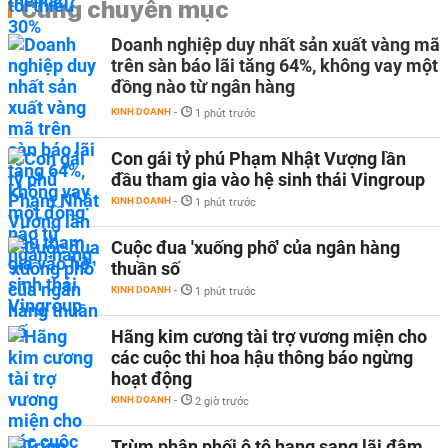
Cùng chuyên mục
Doanh nghiệp duy nhất sản xuất vàng mã
trên sàn báo lãi tăng 64%, không vay một
đồng nào từ ngân hàng
KINH DOANH
-
1 phút trước
Con gái tỷ phú Phạm Nhật Vượng lần
đầu tham gia vào hệ sinh thái Vingroup
KINH DOANH
-
1 phút trước
Cuộc đua 'xuống phố' của ngân hàng
thuần số
KINH DOANH
-
1 phút trước
Hãng kim cương tài trợ vương miện cho
các cuộc thi hoa hậu thông báo ngừng
hoạt động
KINH DOANH
-
2 giờ trước
Trùm phân phối ô tô hạng sang lãi đậm