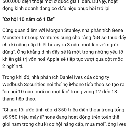
500.000 điện thoại mới ở quốc gia tỉ dân. Dù vậy, hoạt
động kinh doanh đang có dấu hiệu phục hồi trở lại.
"Cơ hội 10 năm có 1 lần"
Cùng quan điểm với Morgan Stanley, nhà phân tích Gene
Munster từ Loup Ventures cũng cho rằng "5G sẽ thúc đẩy
chu kì nâng cấp thiết bị xảy ra 3 năm một lần với người
dùng". Ông khẳng định đây sẽ là một trong những yếu tố
khiến giá trị vốn hoá Apple sẽ tiếp tục vượt qua cột mốc
2 nghìn tỉ.
Trong khi đó, nhà phân ích Daniel Ives của công ty
Wedbush Securities nói thế hệ iPhone tiếp theo sẽ tạo ra
"cơ hội 10 năm mới có một lần" trong vòng 12 đến 18
tháng tiếp theo.
"Chúng tôi ước tính xấp xỉ 350 triệu điện thoại trong tổng
số 950 triệu máy iPhone đang hoạt động trên toàn thế
giới nằm trong chu kì cơ hội nâng cấp, mua mới", ông Ives