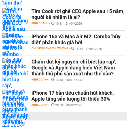
Tim Cook rời ghế CEO Apple sau 15 năm,
người kế nhiệm là ai?
KINH DOANH
-
10:11 | 21/04/2026
iPhone 16e và Mac Air M2: Combo 'hủy
diệt' phân khúc giá hời
CHUYỂN ĐỘNG THỊ TRƯỜNG
-
15:44 | 17/03/2026
Chấm dứt kỷ nguyên ‘chỉ biết lắp ráp’,
Google và Apple đang biến Việt Nam
thành thủ phủ sản xuất như thế nào?
KINH DOANH
-
13:40 | 20/01/2026
iPhone 17 bản tiêu chuẩn hút khách,
Apple tăng sản lượng tối thiểu 30%
KINH DOANH
-
20:38 | 20/09/2025