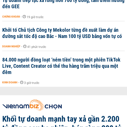
Tự doanh tiếp tục xả ròng hơn 700 tỷ đồng, tâm điểm hướng
đến GEE
CHỨNG KHOÁN
-
19 giờ trước
Khởi tố Chủ tịch Công ty Mekolor từng đề xuất làm dự án
đường sắt tốc độ cao Bắc - Nam 100 tỷ USD bằng vốn tự có
DOANH NGHIỆP
-
41 phút trước
84.000 người đồng loạt ‘ném tiền’ trong một phiên TikTok
Live, Content Creator có thể thu hàng trăm triệu qua một
đêm
KINH DOANH
-
3 giờ trước
Khối tự doanh mạnh tay xả gần 2.200