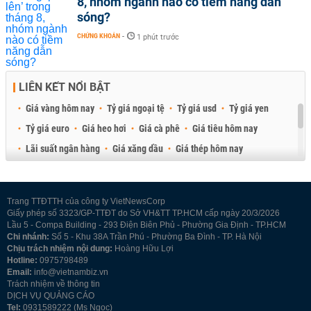
8, nhóm ngành nào có tiềm năng dẫn
sóng?
CHỨNG KHOÁN
-
1 phút trước
LIÊN KẾT NỔI BẬT
Giá vàng hôm nay
Tỷ giá ngoại tệ
Tỷ giá usd
Tỷ giá yen
Tỷ giá euro
Giá heo hơi
Giá cà phê
Giá tiêu hôm nay
Lãi suất ngân hàng
Giá xăng dầu
Giá thép hôm nay
Giá sầu riêng
Giá thịt heo
Giá gạo
Giá cao su
Best Retail Brokers
Diễn đàn đầu tư Việt Nam 2026
Trang TTĐTTH của công ty VietNewsCorp
Giấy phép số 3323/GP-TTĐT do Sở VH&TT TP.HCM cấp ngày 20/3/2026
Lầu 5 - Compa Building - 293 Điện Biên Phủ - Phường Gia Định - TP.HCM
Chi nhánh:
Số 5 - Khu 38A Trần Phú - Phường Ba Đình - TP. Hà Nội
Chịu trách nhiệm nội dung:
Hoàng Hữu Lợi
Hotline:
0975798489
Email:
info@vietnambiz.vn
Trách nhiệm về thông tin
DỊCH VỤ QUẢNG CÁO
Tel:
0931589222 (Ms Ngọc)