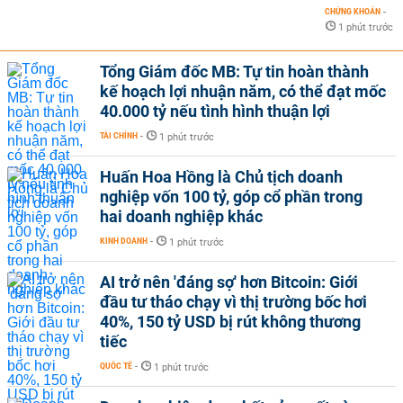
CHỨNG KHOÁN
-
1 phút trước
Tổng Giám đốc MB: Tự tin hoàn thành
kế hoạch lợi nhuận năm, có thể đạt mốc
40.000 tỷ nếu tình hình thuận lợi
TÀI CHÍNH
-
1 phút trước
Huấn Hoa Hồng là Chủ tịch doanh
nghiệp vốn 100 tỷ, góp cổ phần trong
hai doanh nghiệp khác
KINH DOANH
-
1 phút trước
AI trở nên 'đáng sợ' hơn Bitcoin: Giới
đầu tư tháo chạy vì thị trường bốc hơi
40%, 150 tỷ USD bị rút không thương
tiếc
QUỐC TẾ
-
1 phút trước