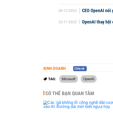
CEO OpenAI nói g
06-12-2023
OpenAI thay hội 
22-11-2023
KINH DOANH
Chia sẻ
Microsoft
OpenAI
TAG:
CÓ THỂ BẠN QUAN TÂM