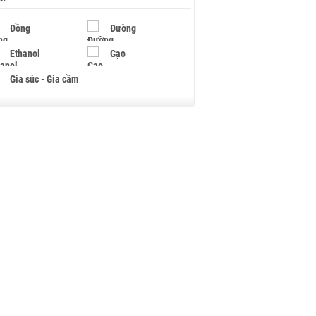
Đồng
Đường
Ethanol
Gạo
Gia súc - Gia cầm
Giấy
Gỗ
Hạt điều
Hồ tiêu - Hạt tiêu
Khí đốt
Kim loại khác
Mắc ca
Muối
Ngũ cốc
Nhựa - Hạt nhựa
Palladium
Phân bón