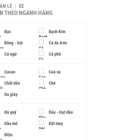
BÁN LẺ
XE
IN THEO NGÀNH HÀNG
Bạc
Bạch Kim
Bông - Sợi
Cá da trơn
Cá ngừ
Cà phê
Cacao
Cao su
Chất dẻo
Chè
Da giày
Đá quý
Dầu - Hạt dầu
Dầu mỏ
Dệt may
Điện