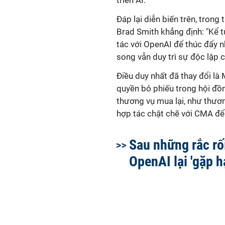
triển AI.
Đáp lại diễn biến trên, trong 
Brad Smith khẳng định: "Kể 
tác với OpenAI để thúc đẩy nh
song vẫn duy trì sự độc lập c
Điều duy nhất đã thay đổi là
quyền bỏ phiếu trong hội đồn
thương vụ mua lại, như thươ
hợp tác chặt chẽ với CMA để
Sau những rắc rố
OpenAI lại 'gặp h