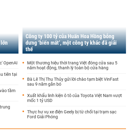
Công ty 100 tỷ của Huấn Hoa Hồng bỗng
 lớn
dưng ‘biến mất’, một công ty khác đã giải
thể
ạc' OpenAI
Một thương hiệu thời trang Việt đóng cửa sau 5
năm hoạt động, thanh lý toàn bộ cửa hàng
 tiên tại
Bà Lê Thị Thu Thủy gửi lời chào tạm biệt VinFast
sau 9 năm gắn bó
'vào tầm
Xuất khẩu linh kiện ô tô của Toyota Việt Nam vượt
mốc 1 tỷ USD
 trung
Thực hư vụ xe điện Geely bị từ chối tại trạm sạc
Ford Giải Phóng