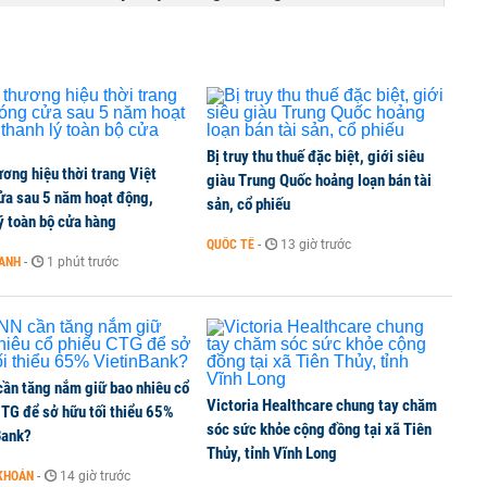
Bị truy thu thuế đặc biệt, giới siêu
ơng hiệu thời trang Việt
giàu Trung Quốc hoảng loạn bán tài
ửa sau 5 năm hoạt động,
sản, cổ phiếu
ý toàn bộ cửa hàng
QUỐC TẾ
-
13 giờ trước
OANH
-
1 phút trước
ần tăng nắm giữ bao nhiêu cổ
Victoria Healthcare chung tay chăm
CTG để sở hữu tối thiểu 65%
sóc sức khỏe cộng đồng tại xã Tiên
Bank?
Thủy, tỉnh Vĩnh Long
KHOÁN
-
14 giờ trước