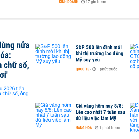
KINH DOANH
-
17 giờ trước
 dùng nửa
S&P 500 lên đỉnh mới
hóa:
khi thị trường lao động
Mỹ suy yếu
a chữ số,
QUỐC TẾ
-
1 phút trước
ơi'
Giá vàng hôm nay 8/8:
Lên cao nhất 7 tuần sau
dữ liệu việc làm Mỹ
HÀNG HÓA
-
1 phút trước