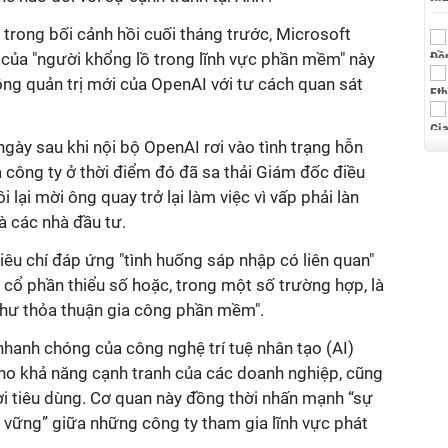
 trong bối cảnh hồi cuối tháng trước, Microsoft
 của "người khổng lồ trong lĩnh vực phần mềm" này
ng quản trị mới của OpenAI với tư cách quan sát
 ngày sau khi nội bộ OpenAI rơi vào tình trạng hỗn
a công ty ở thời điểm đó đã sa thải Giám đốc điều
lại mời ông quay trở lại làm việc vì vấp phải làn
à các nhà đầu tư.
iêu chí đáp ứng "tình huống sáp nhập có liên quan"
 cổ phần thiểu số hoặc, trong một số trường hợp, là
hư thỏa thuận gia công phần mềm".
hanh chóng của công nghệ trí tuệ nhân tạo (AI)
 cho khả năng cạnh tranh của các doanh nghiệp, cũng
i tiêu dùng. Cơ quan này đồng thời nhấn mạnh “sự
n vững” giữa những công ty tham gia lĩnh vực phát