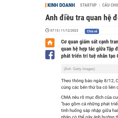
KINH DOANH
STARTUP
CÂU CHU
Anh điều tra quan hệ đ
07:15 | 11/12/2023
Chia sẻ
Cơ quan giám sát cạnh tra
quan hệ hợp tác giữa Tập 
phát triển trí tuệ nhân tạo
(Ảnh: Getty Images)
Theo thông báo ngày 8/12, C
cùng các bên thứ ba có liên 
CMA nêu rõ mục đích của cuộc
"bao gồm cả những phát triể
tình huống sáp nhập giữa hai
nhập có thể gây ảnh hưởng th