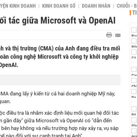
YỆN KINH DOANH
KINH DOANH SỐ
DOANH NHÂN
CHUỖI - 
T
ối tác giữa Microsoft và OpenAI
nh và thị trường (CMA) của Anh đang điều tra mối
đoàn công nghệ Microsoft và công ty khởi nghiệp
 OpenAI.
MA đang lấy ý kiến từ cả hai doanh nghiệp Mỹ này,
quan.
 điều tra là nhằm xác định liệu mối quan hệ đối tác
n gần đây" giữa Microsoft và OpenAI có "dẫn đến
 bên hay không và nếu trường hợp này xảy ra, vụ sáp
ế nào đối với sự cạnh tranh tại Anh".