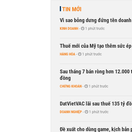
TIN MỚI
Vì sao bỗng dưng đứng tên doanh
KINH DOANH
-
1 phút trước
Thuế mới của Mỹ tạo thêm sức ép 
HÀNG HÓA
-
1 phút trước
Sau tháng 7 bán ròng hơn 12.000 
đồng
CHỨNG KHOÁN
-
1 phút trước
DatVietVAC lãi sau thuế 135 tỷ đ
DOANH NGHIỆP
-
1 phút trước
Đề xuất cho dùng game, kịch bản 