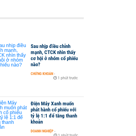
Sau nhịp điều chỉnh
mạnh, CTCK nhìn thấy
cơ hội ở nhóm cổ phiếu
nào?
CHỨNG KHOÁN
-
1 phút trước
Điện Máy Xanh muốn
phát hành cổ phiếu với
tỷ lệ 1:1 để tăng thanh
khoản
DOANH NGHIỆP
-
1 phút trước