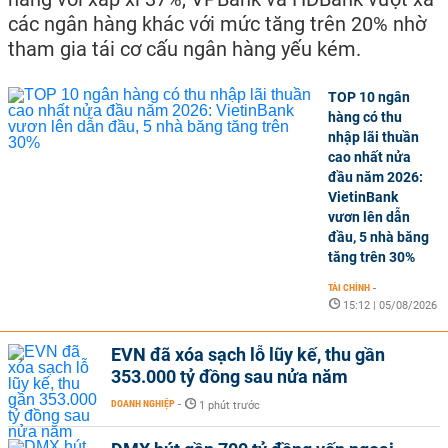
các ngân hàng khác với mức tăng trên 20% nhờ
tham gia tái cơ cấu ngân hàng yếu kém.
TOP 10 ngân
hàng có thu
nhập lãi thuần
cao nhất nửa
đầu năm 2026:
VietinBank
vươn lên dẫn
đầu, 5 nhà băng
tăng trên 30%
TÀI CHÍNH
-
15:12 | 05/08/2026
EVN đã xóa sạch lỗ lũy kế, thu gần
353.000 tỷ đồng sau nửa năm
DOANH NGHIỆP
-
1 phút trước