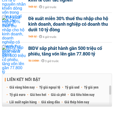
THỜI SỰ
-
2 giờ trước
Đề xuất miễn 30% thuế thu nhập cho hộ
kinh doanh, doanh nghiệp có doanh thu
dưới 10 tỷ đồng
THỜI SỰ
-
4 giờ trước
BIDV sắp phát hành gần 500 triệu cổ
phiếu, tăng vốn lên gần 77.800 tỷ
TÀI CHÍNH
-
3 giờ trước
LIÊN KẾT NỔI BẬT
Giá vàng hôm nay
Tỷ giá ngoại tệ
Tỷ giá usd
Tỷ giá yen
Tỷ giá euro
Giá heo hơi
Giá cà phê
Giá tiêu hôm nay
Lãi suất ngân hàng
Giá xăng dầu
Giá thép hôm nay
Giá sầu riêng
Giá thịt heo
Giá gạo
Giá cao su