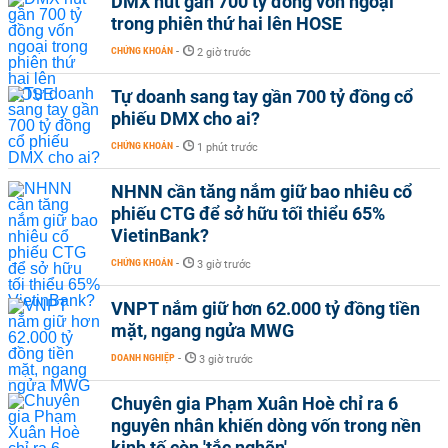
DMX hút gần 700 tỷ đồng vốn ngoại
trong phiên thứ hai lên HOSE
CHỨNG KHOÁN
-
2 giờ trước
Tự doanh sang tay gần 700 tỷ đồng cổ
phiếu DMX cho ai?
CHỨNG KHOÁN
-
1 phút trước
NHNN cần tăng nắm giữ bao nhiêu cổ
phiếu CTG để sở hữu tối thiểu 65%
VietinBank?
CHỨNG KHOÁN
-
3 giờ trước
VNPT nắm giữ hơn 62.000 tỷ đồng tiền
mặt, ngang ngửa MWG
DOANH NGHIỆP
-
3 giờ trước
Chuyên gia Phạm Xuân Hoè chỉ ra 6
nguyên nhân khiến dòng vốn trong nền
kinh tế còn 'tắc nghẽn'