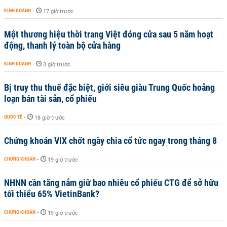
KINH DOANH
-
17 giờ trước
Một thương hiệu thời trang Việt đóng cửa sau 5 năm hoạt
động, thanh lý toàn bộ cửa hàng
KINH DOANH
-
3 giờ trước
Bị truy thu thuế đặc biệt, giới siêu giàu Trung Quốc hoảng
loạn bán tài sản, cổ phiếu
QUỐC TẾ
-
18 giờ trước
Chứng khoán VIX chốt ngày chia cổ tức ngay trong tháng 8
CHỨNG KHOÁN
-
19 giờ trước
NHNN cần tăng nắm giữ bao nhiêu cổ phiếu CTG để sở hữu
tối thiểu 65% VietinBank?
CHỨNG KHOÁN
-
19 giờ trước