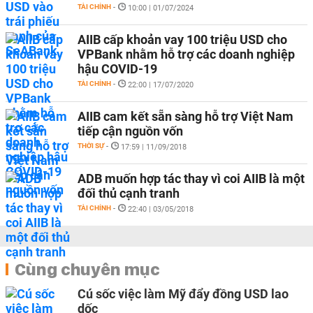
TÀI CHÍNH
-
10:00 | 01/07/2024
AIIB cấp khoản vay 100 triệu USD cho
VPBank nhằm hỗ trợ các doanh nghiệp
hậu COVID-19
TÀI CHÍNH
-
22:00 | 17/07/2020
AIIB cam kết sẵn sàng hỗ trợ Việt Nam
tiếp cận nguồn vốn
THỜI SỰ
-
17:59 | 11/09/2018
ADB muốn hợp tác thay vì coi AIIB là một
đối thủ cạnh tranh
TÀI CHÍNH
-
22:40 | 03/05/2018
Cùng chuyên mục
Cú sốc việc làm Mỹ đẩy đồng USD lao
dốc