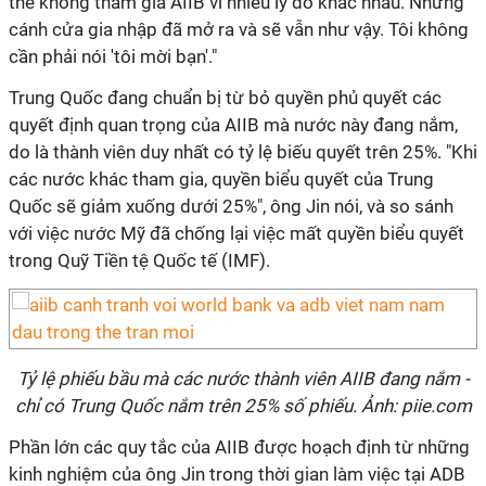
thể không tham gia AIIB vì nhiều lý do khác nhau. Nhưng
cánh cửa gia nhập đã mở ra và sẽ vẫn như vậy. Tôi không
cần phải nói 'tôi mời bạn'."
Trung Quốc đang chuẩn bị từ bỏ quyền phủ quyết các
quyết định quan trọng của AIIB mà nước này đang nắm,
do là thành viên duy nhất có tỷ lệ biếu quyết trên 25%. "Khi
các nước khác tham gia, quyền biểu quyết của Trung
Quốc sẽ giảm xuống dưới 25%", ông Jin nói, và so sánh
với việc nước Mỹ đã chống lại việc mất quyền biểu quyết
trong Quỹ Tiền tệ Quốc tế (IMF).
Tỷ lệ phiếu bầu mà các nước thành viên AIIB đang nắm -
chỉ có Trung Quốc nắm trên 25% số phiếu. Ảnh: piie.com
Phần lớn các quy tắc của AIIB được hoạch định từ những
kinh nghiệm của ông Jin trong thời gian làm việc tại ADB