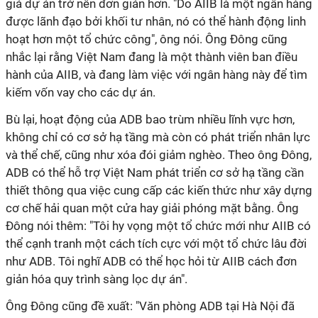
giá dự án trở nên đơn giản hơn. "Do AIIB là một ngân hàng
được lãnh đạo bởi khối tư nhân, nó có thể hành động linh
hoạt hơn một tổ chức công", ông nói. Ông Đông cũng
nhắc lại rằng Việt Nam đang là một thành viên ban điều
hành của AIIB, và đang làm việc với ngân hàng này để tìm
kiếm vốn vay cho các dự án.
Bù lại, hoạt động của ADB bao trùm nhiều lĩnh vực hơn,
không chỉ có cơ sở hạ tầng mà còn có phát triển nhân lực
và thể chế, cũng như xóa đói giảm nghèo. Theo ông Đông,
ADB có thể hỗ trợ Việt Nam phát triển cơ sở hạ tầng cần
thiết thông qua việc cung cấp các kiến thức như xây dựng
cơ chế hải quan một cửa hay giải phóng mặt bằng. Ông
Đông nói thêm: "Tôi hy vọng một tổ chức mới như AIIB có
thể cạnh tranh một cách tích cực với một tổ chức lâu đời
như ADB. Tôi nghĩ ADB có thể học hỏi từ AIIB cách đơn
giản hóa quy trình sàng lọc dự án".
Ông Đông cũng đề xuất: "Văn phòng ADB tại Hà Nội đã