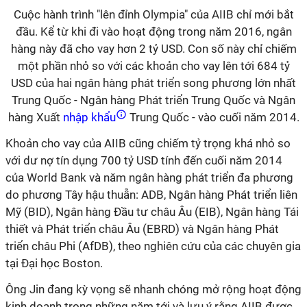
Cuộc hành trình "lên đỉnh Olympia" của AIIB chỉ mới bắt
đầu. Kể từ khi đi vào hoạt động trong năm 2016, ngân
hàng này đã cho vay hơn 2 tỷ USD. Con số này chỉ chiếm
một phần nhỏ so với các khoản cho vay lên tới 684 tỷ
USD của hai ngân hàng phát triển song phương lớn nhất
Trung Quốc - Ngân hàng Phát triển Trung Quốc và Ngân
hàng Xuất
nhập khẩu
Trung Quốc - vào cuối năm 2014.
Khoản cho vay của AIIB cũng chiếm tỷ trọng khá nhỏ so
với dư nợ tín dụng 700 tỷ USD tính đến cuối năm 2014
của World Bank và năm ngân hàng phát triển đa phương
do phương Tây hậu thuẫn: ADB, Ngân hàng Phát triển liên
Mỹ (BID), Ngân hàng Đầu tư châu Âu (EIB), Ngân hàng Tái
thiết và Phát triển châu Âu (EBRD) và Ngân hàng Phát
triển châu Phi (AfDB), theo nghiên cứu của các chuyên gia
tại Đại học Boston.
Ông Jin đang kỳ vọng sẽ nhanh chóng mở rộng hoạt động
kinh doanh trong những năm tới và lưu ý rằng AIIB được