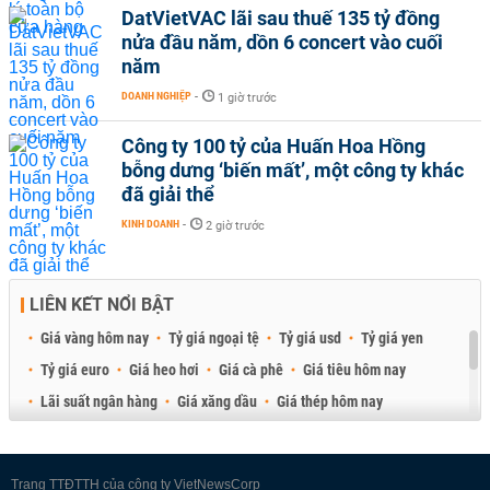
DatVietVAC lãi sau thuế 135 tỷ đồng
nửa đầu năm, dồn 6 concert vào cuối
năm
DOANH NGHIỆP
-
1 giờ trước
Công ty 100 tỷ của Huấn Hoa Hồng
bỗng dưng ‘biến mất’, một công ty khác
đã giải thể
KINH DOANH
-
2 giờ trước
LIÊN KẾT NỔI BẬT
Giá vàng hôm nay
Tỷ giá ngoại tệ
Tỷ giá usd
Tỷ giá yen
Tỷ giá euro
Giá heo hơi
Giá cà phê
Giá tiêu hôm nay
Lãi suất ngân hàng
Giá xăng dầu
Giá thép hôm nay
Giá sầu riêng
Giá thịt heo
Giá gạo
Giá cao su
Best Retail Brokers
Diễn đàn đầu tư Việt Nam 2026
Trang TTĐTTH của công ty VietNewsCorp