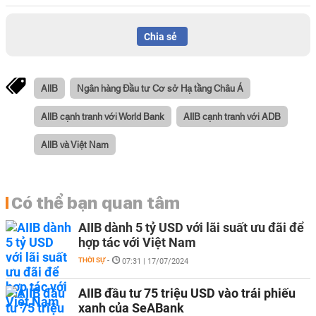
Chia sẻ
AIIB
Ngân hàng Đầu tư Cơ sở Hạ tầng Châu Á
AIIB cạnh tranh với World Bank
AIIB cạnh tranh với ADB
AIIB và Việt Nam
Có thể bạn quan tâm
AIIB dành 5 tỷ USD với lãi suất ưu đãi để
hợp tác với Việt Nam
THỜI SỰ
-
07:31 | 17/07/2024
AIIB đầu tư 75 triệu USD vào trái phiếu
xanh của SeABank