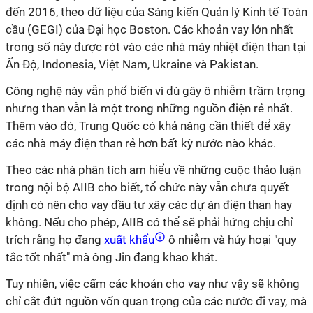
đến 2016, theo dữ liệu của Sáng kiến Quản lý Kinh tế Toàn
cầu (GEGI) của Đại học Boston. Các khoản vay lớn nhất
trong số này được rót vào các nhà máy nhiệt điện than tại
Ấn Độ, Indonesia, Việt Nam, Ukraine và Pakistan.
Công nghệ này vẫn phổ biến vì dù gây ô nhiễm trầm trọng
nhưng than vẫn là một trong những nguồn điện rẻ nhất.
Thêm vào đó, Trung Quốc có khả năng cần thiết để xây
các nhà máy điện than rẻ hơn bất kỳ nước nào khác.
Theo các nhà phân tích am hiểu về những cuộc thảo luận
trong nội bộ AIIB cho biết, tổ chức này vẫn chưa quyết
định có nên cho vay đầu tư xây các dự án điện than hay
không. Nếu cho phép, AIIB có thể sẽ phải hứng chịu chỉ
trích rằng họ đang
xuất khẩu
ô nhiễm và hủy hoại "quy
tắc tốt nhất" mà ông Jin đang khao khát.
Tuy nhiên, việc cấm các khoản cho vay như vậy sẽ không
chỉ cắt đứt nguồn vốn quan trọng của các nước đi vay, mà