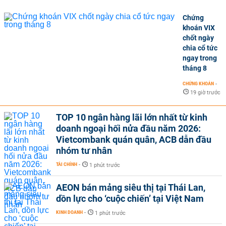
Chứng
khoán VIX
chốt ngày
chia cổ tức
ngay trong
tháng 8
CHỨNG KHOÁN
-
19 giờ trước
TOP 10 ngân hàng lãi lớn nhất từ kinh
doanh ngoại hối nửa đầu năm 2026:
Vietcombank quán quân, ACB dẫn đầu
nhóm tư nhân
TÀI CHÍNH
-
1 phút trước
AEON bán mảng siêu thị tại Thái Lan,
dồn lực cho ‘cuộc chiến’ tại Việt Nam
KINH DOANH
-
1 phút trước