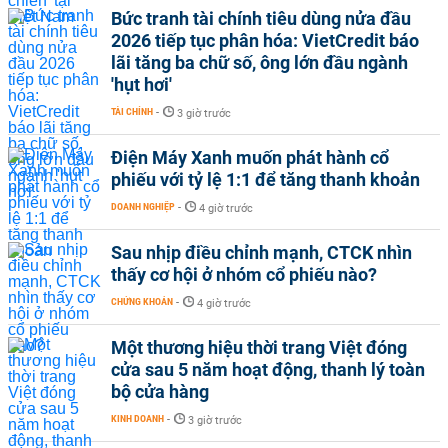
Bức tranh tài chính tiêu dùng nửa đầu
2026 tiếp tục phân hóa: VietCredit báo
lãi tăng ba chữ số, ông lớn đầu ngành
'hụt hơi'
TÀI CHÍNH
-
3 giờ trước
Điện Máy Xanh muốn phát hành cổ
phiếu với tỷ lệ 1:1 để tăng thanh khoản
DOANH NGHIỆP
-
4 giờ trước
Sau nhịp điều chỉnh mạnh, CTCK nhìn
thấy cơ hội ở nhóm cổ phiếu nào?
CHỨNG KHOÁN
-
4 giờ trước
Một thương hiệu thời trang Việt đóng
cửa sau 5 năm hoạt động, thanh lý toàn
bộ cửa hàng
KINH DOANH
-
3 giờ trước