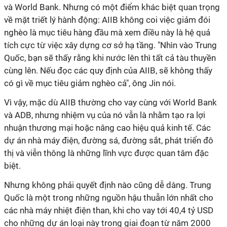
và World Bank. Nhưng có một điểm khác biệt quan trọng
về mặt triết lý hành động: AIIB không coi việc giảm đói
nghèo là mục tiêu hàng đầu mà xem điều này là hệ quả
tích cực từ việc xây dựng cơ sở hạ tầng. "Nhìn vào Trung
Quốc, bạn sẽ thấy rằng khi nước lên thì tất cả tàu thuyền
cùng lên. Nếu đọc các quy định của AIIB, sẽ không thấy
có gì về mục tiêu giảm nghèo cả", ông Jin nói.
Vì vậy, mặc dù AIIB thường cho vay cùng với World Bank
và ADB, nhưng nhiệm vụ của nó vẫn là nhằm tạo ra lợi
nhuận thương mại hoặc nâng cao hiệu quả kinh tế. Các
dự án nhà máy điện, đường sá, đường sắt, phát triển đô
thị và viễn thông là những lĩnh vực được quan tâm đặc
biệt.
Nhưng không phải quyết định nào cũng dễ dàng. Trung
Quốc là một trong những nguồn hậu thuẫn lớn nhất cho
các nhà máy nhiệt điện than, khi cho vay tới 40,4 tỷ USD
cho những dự án loại này trong giai đoạn từ năm 2000