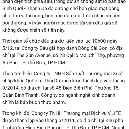
phần diện tích phía sau, trong dự án chống sạt lở bán đảo
Bình Quới
-
Thanh Đa đã cưỡng chế bàn giao mặt bằng
cho đơn vị thi công, bên bảo đảm đã được nhận số tiền
bồi thường. Vì vậy người mua được tài sản đấu giá sẽ
không được nhận số tiền này.
Thời gian tổ chức đấu giá dự kiến vào lúc 10h00 ngày
5/12, t
ại Công ty Đấu giá hợp danh Đông Sài Gòn, c
ó địa
chỉ tại
The Sun Avenue, số 28 Đại lộ Mai Chí Thọ, phường
An Phú, TP Thủ Đức, TP HCM.
Theo tìm hiểu, Công ty TNHH Sản xuất Thương mại Xuất
nhập khẩu Quốc tế Thái Dương được thành lập vào tháng
9/2014, có địa chỉ tại số 45 Điện Biên Phủ, Phường 15,
Quận Bình Thạnh. Công ty có ngành nghề kinh doanh
chính là bán buôn thực phẩm.
Trong khi đó, Công ty TNHH Thương mại Dịch vụ V.LIFE
được thành lập vào tháng 5/2011, có địa chỉ tại Khu phố
1, phường Hiệp Bình Phước, TP Thủ Đức, TP HCM. Ngành