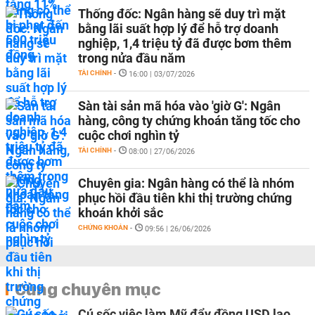
Thống đốc: Ngân hàng sẽ duy trì mặt
bằng lãi suất hợp lý để hỗ trợ doanh
nghiệp, 1,4 triệu tỷ đã được bơm thêm
trong nửa đầu năm
TÀI CHÍNH
-
16:00 | 03/07/2026
Sàn tài sản mã hóa vào 'giờ G': Ngân
hàng, công ty chứng khoán tăng tốc cho
cuộc chơi nghìn tỷ
TÀI CHÍNH
-
08:00 | 27/06/2026
Chuyên gia: Ngân hàng có thể là nhóm
phục hồi đầu tiên khi thị trường chứng
khoán khởi sắc
CHỨNG KHOÁN
-
09:56 | 26/06/2026
Cùng chuyên mục
Cú sốc việc làm Mỹ đẩy đồng USD lao