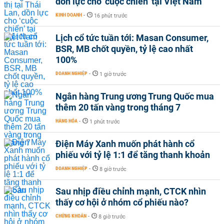
dồn lực cho ‘cuộc chiến’ tại Việt Nam
KINH DOANH
-
16 phút trước
Lịch cổ tức tuần tới: Masan Consumer,
BSR, MB chốt quyền, tỷ lệ cao nhất
100%
DOANH NGHIỆP
-
1 giờ trước
Ngân hàng Trung ương Trung Quốc mua
thêm 20 tấn vàng trong tháng 7
HÀNG HÓA
-
1 phút trước
Điện Máy Xanh muốn phát hành cổ
phiếu với tỷ lệ 1:1 để tăng thanh khoản
DOANH NGHIỆP
-
8 giờ trước
Sau nhịp điều chỉnh mạnh, CTCK nhìn
thấy cơ hội ở nhóm cổ phiếu nào?
CHỨNG KHOÁN
-
8 giờ trước