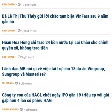
KINH DOANH
-
17 giờ trước
Bà Lê Thị Thu Thủy gửi lời chào tạm biệt VinFast sau 9 năm
gắn bó
KINH DOANH
-
1 phút trước
Huấn Hoa Hồng chỉ trao 24 bồn nước tại Lai Châu cho chính
quyền xã, không trao tiền
KINH DOANH
-
3 giờ trước
Lãnh đạo MB nói gì về việc tài trợ cho 18 dự án Vingroup,
Sungroup và Masterise?
TÀI CHÍNH
-
8 giờ trước
Công ty con của HAGL chốt ngày IPO gần 19 triệu cp với giá
gấp hơn 4 lần cổ phiếu HAG
CHỨNG KHOÁN
-
7 giờ trước