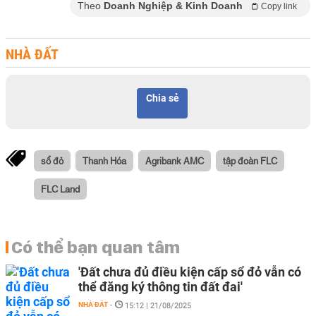
Theo
Doanh Nghiệp & Kinh Doanh
Copy link
NHÀ ĐẤT
Chia sẻ
sổ đỏ
Thanh Hóa
Agribank AMC
tập đoàn FLC
FLC Land
Có thể bạn quan tâm
'Đất chưa đủ điều kiện cấp sổ đỏ vẫn có
thể đăng ký thông tin đất đai'
NHÀ ĐẤT
-
15:12 | 21/08/2025