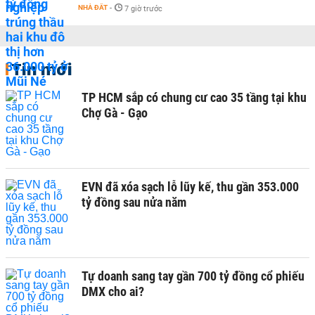
NHÀ ĐẤT
-
7 giờ trước
Tin mới
TP HCM sắp có chung cư cao 35 tầng tại khu
Chợ Gà - Gạo
EVN đã xóa sạch lỗ lũy kế, thu gần 353.000
tỷ đồng sau nửa năm
Tự doanh sang tay gần 700 tỷ đồng cổ phiếu
DMX cho ai?