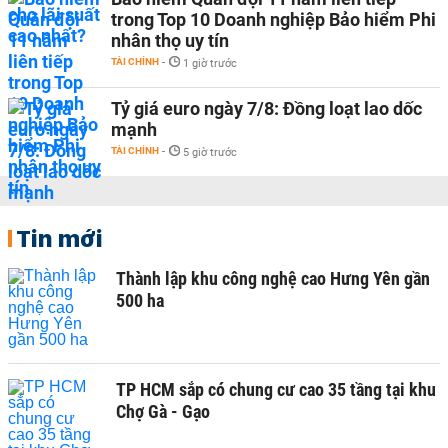
trong Top 10 Doanh nghiệp Bảo hiểm Phi
nhân thọ uy tín
TÀI CHÍNH
-
1 giờ trước
Tỷ giá euro ngày 7/8: Đồng loạt lao dốc
mạnh
TÀI CHÍNH
-
5 giờ trước
Tin mới
Thành lập khu công nghệ cao Hưng Yên gần
500 ha
TP HCM sắp có chung cư cao 35 tầng tại khu
Chợ Gà - Gạo