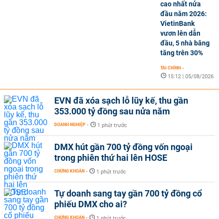
cao nhất nửa
đầu năm 2026:
VietinBank
vươn lên dẫn
đầu, 5 nhà băng
tăng trên 30%
TÀI CHÍNH
-
15:12 | 05/08/2026
EVN đã xóa sạch lỗ lũy kế, thu gần
353.000 tỷ đồng sau nửa năm
DOANH NGHIỆP
-
1 phút trước
DMX hút gần 700 tỷ đồng vốn ngoại
trong phiên thứ hai lên HOSE
CHỨNG KHOÁN
-
1 phút trước
Tự doanh sang tay gần 700 tỷ đồng cổ
phiếu DMX cho ai?
CHỨNG KHOÁN
-
1 phút trước