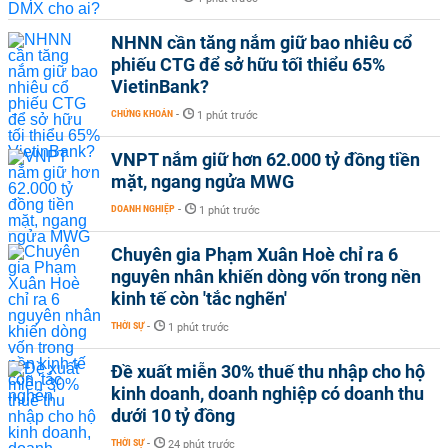
NHNN cần tăng nắm giữ bao nhiêu cổ
phiếu CTG để sở hữu tối thiểu 65%
VietinBank?
CHỨNG KHOÁN
-
1 phút trước
VNPT nắm giữ hơn 62.000 tỷ đồng tiền
mặt, ngang ngửa MWG
DOANH NGHIỆP
-
1 phút trước
Chuyên gia Phạm Xuân Hoè chỉ ra 6
nguyên nhân khiến dòng vốn trong nền
kinh tế còn 'tắc nghẽn'
THỜI SỰ
-
1 phút trước
Đề xuất miễn 30% thuế thu nhập cho hộ
kinh doanh, doanh nghiệp có doanh thu
dưới 10 tỷ đồng
THỜI SỰ
-
24 phút trước