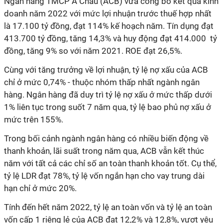
Ngân hàng TMCP Á Châu (ACB) vừa công bố kết quả kinh
doanh năm 2022 với mức lợi nhuận trước thuế hợp nhất
là 17.100 tỷ đồng, đạt 114% kế hoạch năm. Tín dụng đạt
413.700 tỷ đồng, tăng 14,3% và huy động đạt 414.000 tỷ
đồng, tăng 9% so với năm 2021. ROE đạt 26,5%.
Cùng với tăng trưởng về lợi nhuận, tỷ lệ nợ xấu của ACB
chỉ ở mức 0,74% - thuộc nhóm thấp nhất ngành ngân
hàng. Ngân hàng đã duy trì tỷ lệ nợ xấu ở mức thấp dưới
1% liên tục trong suốt 7 năm qua, tỷ lệ bao phủ nợ xấu ở
mức trên 155%.
Trong bối cảnh ngành ngân hàng có nhiều biến động về
thanh khoản, lãi suất trong năm qua, ACB vẫn kết thúc
năm với tất cả các chỉ số an toàn thanh khoản tốt. Cụ thể,
tỷ lệ LDR đạt 78%, tỷ lệ vốn ngắn hạn cho vay trung dài
hạn chỉ ở mức 20%.
Tính đến hết năm 2022, tỷ lệ an toàn vốn và tỷ lệ an toàn
vốn cấp 1 riêng lẻ của ACB đạt 12,2% và 12,8%, vượt yêu