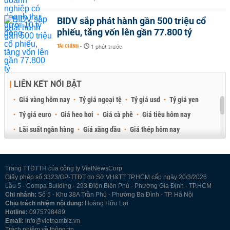
BIDV sắp phát hành gần 500 triệu cổ
phiếu, tăng vốn lên gần 77.800 tỷ
TÀI CHÍNH
-
1 phút trước
LIÊN KẾT NỔI BẬT
Giá vàng hôm nay
Tỷ giá ngoại tệ
Tỷ giá usd
Tỷ giá yen
Tỷ giá euro
Giá heo hơi
Giá cà phê
Giá tiêu hôm nay
Lãi suất ngân hàng
Giá xăng dầu
Giá thép hôm nay
Giá sầu riêng
Giá thịt heo
Giá gạo
Giá cao su
Best Retail Brokers
Diễn đàn đầu tư Việt Nam 2026
Trang TTĐTTH của công ty VietNewsCorp
Giấy phép số 3323/GP-TTĐT do Sở VH&TT TP.HCM cấp ngày 20/3/2026
Lầu 5 - Compa Building - 293 Điện Biên Phủ - Phường Gia Định - TP.HCM
Chi nhánh:
Số 5 - Khu 38A Trần Phú - Phường Ba Đình - TP. Hà Nội
Chịu trách nhiệm nội dung:
Hoàng Hữu Lợi
Hotline:
0975798489
Email:
info@vietnambiz.vn
Trách nhiệm về thông tin