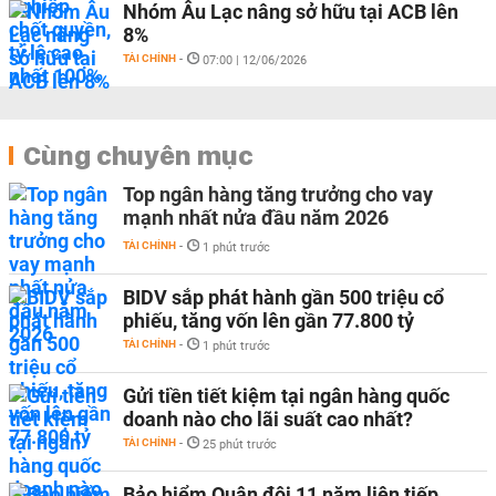
Nhóm Âu Lạc nâng sở hữu tại ACB lên
8%
TÀI CHÍNH
-
07:00 | 12/06/2026
Cùng chuyên mục
Top ngân hàng tăng trưởng cho vay
mạnh nhất nửa đầu năm 2026
TÀI CHÍNH
-
1 phút trước
BIDV sắp phát hành gần 500 triệu cổ
phiếu, tăng vốn lên gần 77.800 tỷ
TÀI CHÍNH
-
1 phút trước
Gửi tiền tiết kiệm tại ngân hàng quốc
doanh nào cho lãi suất cao nhất?
TÀI CHÍNH
-
25 phút trước
Bảo hiểm Quân đội 11 năm liên tiếp