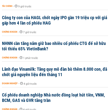
TÀI CHÍNH
-
9 giờ trước
Công ty con của HAGL chốt ngày IPO gần 19 triệu cp với giá
gấp hơn 4 lần cổ phiếu HAG
CHỨNG KHOÁN
-
7 giờ trước
NHNN cần tăng nắm giữ bao nhiêu cổ phiếu CTG để sở hữu
tối thiểu 65% VietinBank?
CHỨNG KHOÁN
-
1 phút trước
Lãnh đạo Vinamilk: Tăng quy mô đàn bò thêm 8.000 con, đã
chốt giá nguyên liệu đến tháng 11
DOANH NGHIỆP
-
4 giờ trước
Cổ phiếu doanh nghiệp Nhà nước đồng loạt hút tiền, VNM,
BCM, GAS và GVR tăng trần
CHỨNG KHOÁN
-
4 giờ trước