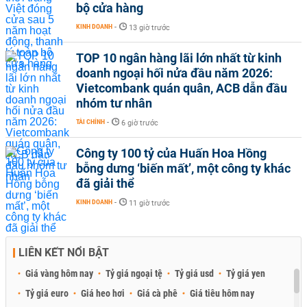
bộ cửa hàng
KINH DOANH
-
13 giờ trước
TOP 10 ngân hàng lãi lớn nhất từ kinh
doanh ngoại hối nửa đầu năm 2026:
Vietcombank quán quân, ACB dẫn đầu
nhóm tư nhân
TÀI CHÍNH
-
6 giờ trước
Công ty 100 tỷ của Huấn Hoa Hồng
bỗng dưng ‘biến mất’, một công ty khác
đã giải thể
KINH DOANH
-
11 giờ trước
LIÊN KẾT NỔI BẬT
Giá vàng hôm nay
Tỷ giá ngoại tệ
Tỷ giá usd
Tỷ giá yen
Tỷ giá euro
Giá heo hơi
Giá cà phê
Giá tiêu hôm nay