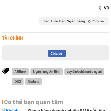
Q. Vũ
Theo
Thời báo Ngân hàng
Copy link
TÀI CHÍNH
Chia sẻ
ABBank
Ngân hàng An Bình
vay định chế nước ngoài
DEG
Norfund
Có thể bạn quan tâm
Khách hàng doanh nghiệp SME gửi tiền