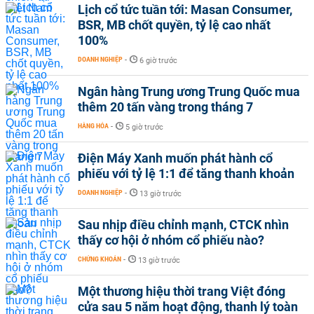
Lịch cổ tức tuần tới: Masan Consumer,
BSR, MB chốt quyền, tỷ lệ cao nhất
100%
DOANH NGHIỆP
-
6 giờ trước
Ngân hàng Trung ương Trung Quốc mua
thêm 20 tấn vàng trong tháng 7
HÀNG HÓA
-
5 giờ trước
Điện Máy Xanh muốn phát hành cổ
phiếu với tỷ lệ 1:1 để tăng thanh khoản
DOANH NGHIỆP
-
13 giờ trước
Sau nhịp điều chỉnh mạnh, CTCK nhìn
thấy cơ hội ở nhóm cổ phiếu nào?
CHỨNG KHOÁN
-
13 giờ trước
Một thương hiệu thời trang Việt đóng
cửa sau 5 năm hoạt động, thanh lý toàn