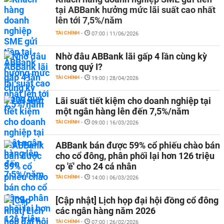
tại ABBank hưởng mức lãi suất cao nhất
lên tới 7,5%/năm
TÀI CHÍNH
-
07:00 | 11/06/2026
Nhờ đâu ABBank lãi gấp 4 lần cùng kỳ
trong quý I?
TÀI CHÍNH
-
19:00 | 28/04/2026
Lãi suất tiết kiệm cho doanh nghiệp tại
một ngân hàng lên đến 7,5%/năm
TÀI CHÍNH
-
09:00 | 16/03/2026
ABBank bán được 59% cổ phiếu chào bán
cho cổ đông, phân phối lại hơn 126 triệu
cp 'ế' cho 24 cá nhân
TÀI CHÍNH
-
14:00 | 06/03/2026
[Cập nhật] Lịch họp đại hội đồng cổ đông
các ngân hàng năm 2026
TÀI CHÍNH
-
07:00 | 26/02/2026