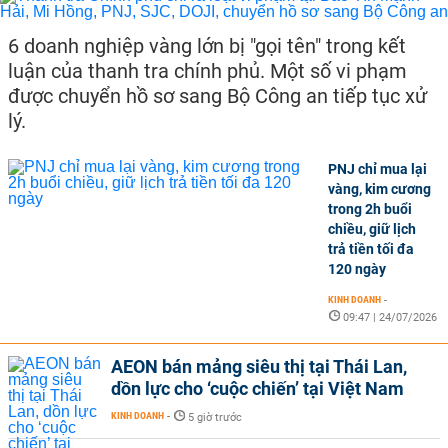
6 doanh nghiệp vàng lớn bị "gọi tên" trong kết
luận của thanh tra chính phủ. Một số vi phạm
được chuyển hồ sơ sang Bộ Công an tiếp tục xử
lý.
PNJ chỉ mua lại
vàng, kim cương
trong 2h buổi
chiều, giữ lịch
trả tiền tối đa
120 ngày
KINH DOANH
-
09:47 | 24/07/2026
AEON bán mảng siêu thị tại Thái Lan,
dồn lực cho ‘cuộc chiến’ tại Việt Nam
KINH DOANH
-
5 giờ trước