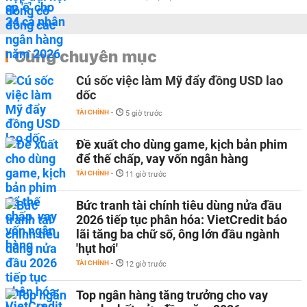
Cùng chuyên mục
Cú sốc việc làm Mỹ đẩy đồng USD lao
dốc
TÀI CHÍNH
-
5 giờ trước
Đề xuất cho dùng game, kịch bản phim
để thế chấp, vay vốn ngân hàng
TÀI CHÍNH
-
11 giờ trước
Bức tranh tài chính tiêu dùng nửa đầu
2026 tiếp tục phân hóa: VietCredit báo
lãi tăng ba chữ số, ông lớn đầu ngành
'hụt hơi'
TÀI CHÍNH
-
12 giờ trước
Top ngân hàng tăng trưởng cho vay