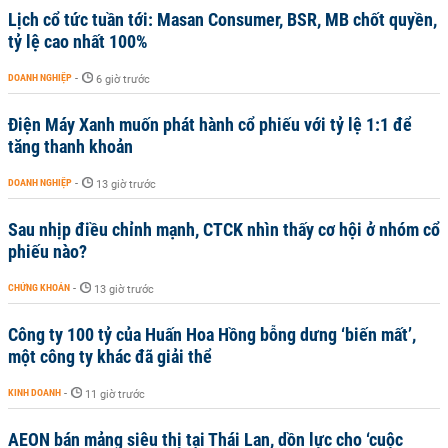
Lịch cổ tức tuần tới: Masan Consumer, BSR, MB chốt quyền,
tỷ lệ cao nhất 100%
DOANH NGHIỆP
-
6 giờ trước
Điện Máy Xanh muốn phát hành cổ phiếu với tỷ lệ 1:1 để
tăng thanh khoản
DOANH NGHIỆP
-
13 giờ trước
Sau nhịp điều chỉnh mạnh, CTCK nhìn thấy cơ hội ở nhóm cổ
phiếu nào?
CHỨNG KHOÁN
-
13 giờ trước
Công ty 100 tỷ của Huấn Hoa Hồng bỗng dưng ‘biến mất’,
một công ty khác đã giải thể
KINH DOANH
-
11 giờ trước
AEON bán mảng siêu thị tại Thái Lan, dồn lực cho ‘cuộc