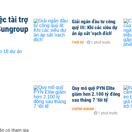
c tài trợ
Giải ngân đầu tư công
Sungroup
quý III: Khi các siêu dự
án áp sát 'vạch đích'
THỜI SỰ
-
1 phút trước
Quy mô quỹ PYN Elite
giảm hơn 2.100 tỷ đồng
sau tháng 7 ‘tồi tệ’
CHỨNG KHOÁN
-
1 phút trước
ện có tham gia