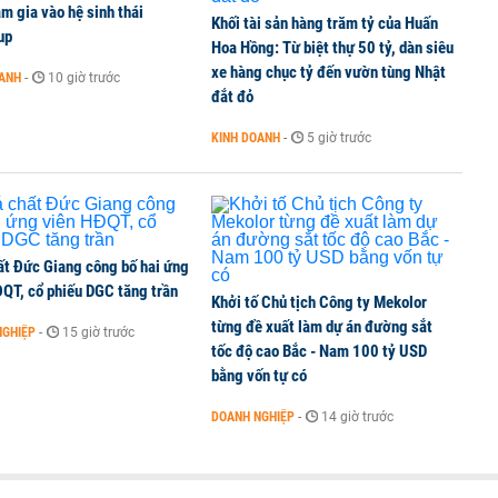
m gia vào hệ sinh thái
Khối tài sản hàng trăm tỷ của Huấn
up
Hoa Hồng: Từ biệt thự 50 tỷ, dàn siêu
xe hàng chục tỷ đến vườn tùng Nhật
OANH
-
10 giờ trước
đắt đỏ
KINH DOANH
-
5 giờ trước
ất Đức Giang công bố hai ứng
ĐQT, cổ phiếu DGC tăng trần
Khởi tố Chủ tịch Công ty Mekolor
từng đề xuất làm dự án đường sắt
NGHIỆP
-
15 giờ trước
tốc độ cao Bắc - Nam 100 tỷ USD
bằng vốn tự có
DOANH NGHIỆP
-
14 giờ trước