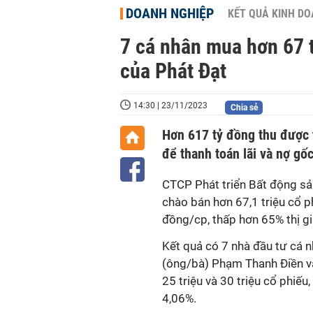
DOANH NGHIỆP
KẾT QUẢ KINH D
7 cá nhân mua hơn 67 tri
của Phát Đạt
14:30 | 23/11/2023
Chia sẻ
Hơn 617 tỷ đồng thu được 
để thanh toán lãi và nợ gốc
CTCP Phát triển Bất động sản P
chào bán hơn 67,1 triệu cổ p
đồng/cp, thấp hơn 65% thị g
Kết quả có 7 nhà đầu tư cá
(ông/bà) Phạm Thanh Điền v
25 triệu và 30 triệu cổ phiếu
4,06%.