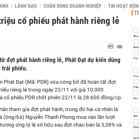
OANH
LÃNH ĐẠO
CHÂN DUNG DOANH NGHIỆP
TIN HOẠT ĐỘN
T
ệu cổ phiếu phát hành riêng lẻ
từ đợt phát hành riêng lẻ, Phát Đạt dự kiến dùng
 trái phiếu.
hát Đạt (Mã: PDR) vừa công bố đã hoàn tất đợt
hiếu riêng lẻ trong ngày 22/11 với giá 10.000
iá cổ phiếu PDR chốt phiên 22/11 là 28.600 đồng/cp.
 nhân tham gia đợt phát hành, trong đó hai cá nhân là
à (ông/bà) Nguyễn Thanh Phong mua vào lần lượt
, tương ứng tỷ lệ sở hữu sau đợt chào bán là 3,38% và