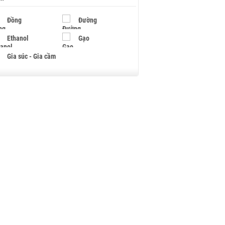
Đồng
Đường
Ethanol
Gạo
Gia súc - Gia cầm
Giấy
Gỗ
Hạt điều
Hồ tiêu - Hạt tiêu
Khí đốt
Kim loại khác
Mắc ca
Muối
Ngũ cốc
Nhựa - Hạt nhựa
Palladium
Phân bón