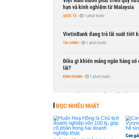
Việt Nam muốn phát triển quỹ hưu 
hạn và kinh nghiệm từ Malaysia
QUỐC TẾ
-
1 phút trước
VietinBank đang trả lãi suất tiết
TÀI CHÍNH
-
1 phút trước
Điều gì khiến mảng ngân hàng số 
lãi?
KINH DOANH
-
1 phút trước
Quy mô quỹ PYN Elite giảm hơn 2.1
CHỨNG KHOÁN
-
1 phút trước
ĐỌC NHIỀU NHẤT
Con gá