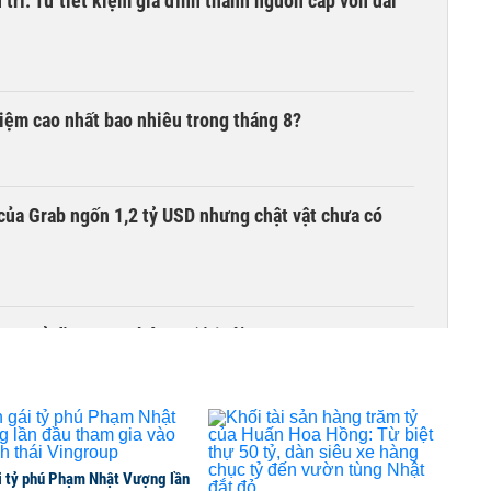
trí: Từ tiết kiệm gia đình thành nguồn cấp vốn dài
 kiệm cao nhất bao nhiêu trong tháng 8?
của Grab ngốn 1,2 tỷ USD nhưng chật vật chưa có
00 tỷ đồng sau tháng 7 ‘tồi tệ’
i tỷ phú Phạm Nhật Vượng lần