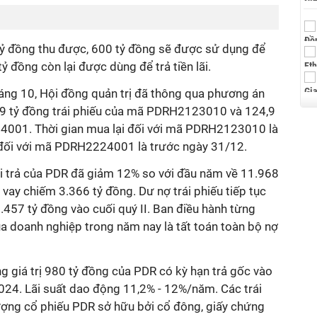
.
6 tỷ đồng thu được, 600 tỷ đồng sẽ được sử dụng để
tỷ đồng còn lại được dùng để trả tiền lãi.
tháng 10, Hội đồng quản trị đã thông qua phương án
7,9 tỷ đồng trái phiếu của mã PDRH2123010 và 124,9
4001. Thời gian mua lại đối với mã PDRH2123010 là
 đối với mã PDRH2224001 là trước ngày 31/12.
hải trả của PDR đã giảm 12% so với đầu năm về 11.968
 vay chiếm 3.366 tỷ đồng. Dư nợ trái phiếu tiếp tục
.457 tỷ đồng vào cuối quý II. Ban điều hành từng
a doanh nghiệp trong năm nay là tất toán toàn bộ nợ
ổng giá trị 980 tỷ đồng của PDR có kỳ hạn trả gốc vào
24. Lãi suất dao động 11,2% - 12%/năm. Các trái
ợng cổ phiếu PDR sở hữu bởi cổ đông, giấy chứng