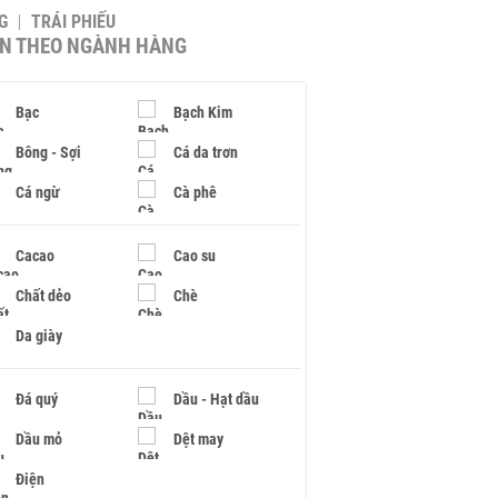
G
TRÁI PHIẾU
IN THEO NGÀNH HÀNG
Bạc
Bạch Kim
Bông - Sợi
Cá da trơn
Cá ngừ
Cà phê
Cacao
Cao su
Chất dẻo
Chè
Da giày
Đá quý
Dầu - Hạt dầu
Dầu mỏ
Dệt may
Điện