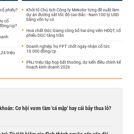
 cổ phiếu?
Khởi tố Chủ tịch Công ty Mekolor từng đề xuất làm
dự án đường sắt tốc độ cao Bắc - Nam 100 tỷ USD
bằng vốn tự có
u cổ
0 đồng/cp?
Hoá chất Đức Giang công bố hai ứng viên HĐQT, cổ
phiếu DGC tăng trần
doanh
Doanh nghiệp 'họ FPT' chốt ngày nhận cổ tức
10.000 đồng/cp
24 triệu
PNJ triệu tập họp bất thường, dự kiến điều chỉnh kế
hoạch kinh doanh 2026
khoán: Cơ hội vươn tầm 'cá mập' hay cái bẫy thua lỗ?