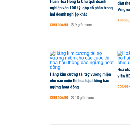
Huấn Hoa Hồng là Chủ tịch doanh
đầu tha
nghiệp vốn 100 tỷ, góp cổ phần trong
Vingro
hai doanh nghiệp khác
KINH D
KINH DOANH
-
9 giờ trước
Hoá ch
Hãng kim cương tài trợ vương miện
viên H
cho các cuộc thi hoa hậu thông báo
ngừng hoạt động
DOANH 
KINH DOANH
-
15 giờ trước