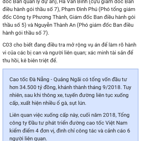
đốc Ban quản lý dự án), Hà Văn Bình (cựu giám đốc Ban
điều hành gói thầu số 7), Phạm Đình Phú (Phó tổng giám
đốc Công ty Phương Thành, Giám đốc Ban điều hành gói
thầu số 5) và Nguyễn Thành An (Phó giám đốc Ban điều
hành gói thầu số 7).
C03 cho biết đang điều tra mở rộng vụ án để làm rõ hành
vi của các bị can và người liên quan; xác minh tài sản để
thu hồi, kê biên triệt để.
Cao tốc Đà Nẵng - Quảng Ngãi có tổng vốn đầu tư
hơn 34.500 tỷ đồng, khánh thành tháng 9/2018. Tuy
nhiên, sau khi thông xe, tuyến đường liên tục xuống
cấp, xuất hiện nhiều ổ gà, sụt lún.
Liên quan việc xuống cấp này, cuối năm 2018, Tổng
công ty Đầu tư phát triển đường cao tốc Việt Nam
kiểm điểm 4 đơn vị, đình chỉ công tác và cảnh cáo 6
người liên quan.