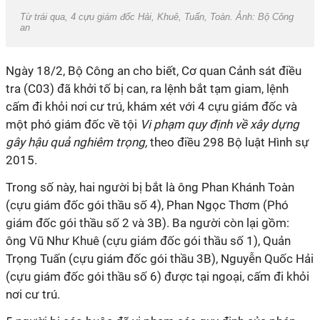
Từ trái qua, 4 cựu giám đốc Hải, Khuê, Tuấn, Toàn. Ảnh: Bộ Công
an
Ngày 18/2, Bộ Công an cho biết, Cơ quan Cảnh sát điều
tra (C03) đã khởi tố bị can, ra lệnh bắt tạm giam, lệnh
cấm đi khỏi nơi cư trú, khám xét với 4 cựu giám đốc và
một phó giám đốc về tội
Vi phạm quy định về xây dựng
gây hậu quả nghiêm trọng,
theo
điều 298 Bộ luật Hình sự
2015.
Trong số này, hai người bị bắt là ông Phan Khánh Toàn
(cựu giám đốc gói thầu số 4), Phan Ngọc Thơm (Phó
giám đốc gói thầu số 2 và 3B). Ba người còn lại gồm:
ông Vũ Như Khuê (cựu giám đốc gói thầu số 1), Quản
Trọng Tuấn (cựu giám đốc gói thầu 3B), Nguyễn Quốc Hải
(cựu giám đốc gói thầu số 6) được tại ngoại, cấm đi khỏi
nơi cư trú.