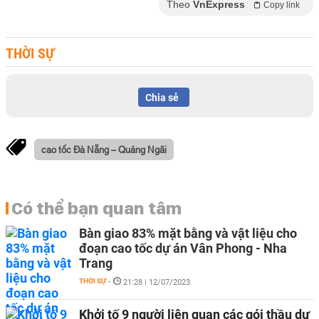
Theo
VnExpress
Copy link
THỜI SỰ
Chia sẻ
cao tốc Đà Nẵng – Quảng Ngãi
Có thể bạn quan tâm
Bàn giao 83% mặt bằng và vật liệu cho
đoạn cao tốc dự án Vân Phong - Nha
Trang
THỜI SỰ
-
21:28 | 12/07/2023
Khởi tố 9 người liên quan các gói thầu dự