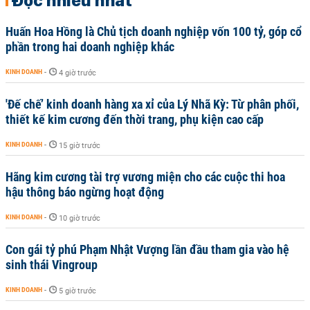
Đọc nhiều nhất
Huấn Hoa Hồng là Chủ tịch doanh nghiệp vốn 100 tỷ, góp cổ
phần trong hai doanh nghiệp khác
KINH DOANH
-
4 giờ trước
'Đế chế’ kinh doanh hàng xa xỉ của Lý Nhã Kỳ: Từ phân phối,
thiết kế kim cương đến thời trang, phụ kiện cao cấp
KINH DOANH
-
15 giờ trước
Hãng kim cương tài trợ vương miện cho các cuộc thi hoa
hậu thông báo ngừng hoạt động
KINH DOANH
-
10 giờ trước
Con gái tỷ phú Phạm Nhật Vượng lần đầu tham gia vào hệ
sinh thái Vingroup
KINH DOANH
-
5 giờ trước