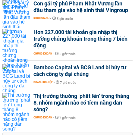
Con gái tỷ phú Phạm Nhật Vượng lần
đầu tham gia vào hệ sinh thái Vingroup
KINH DOANH
-
5 giờ trước
Hơn 227.000 tài khoản gia nhập thị
trường chứng khoán trong tháng 7 biến
động
CHỨNG KHOÁN
-
5 giờ trước
Bamboo Capital và BCG Land bị hủy tư
cách công ty đại chúng
DOANH NGHIỆP
-
7 giờ trước
Thị trường thường ‘phất lên’ trong tháng
8, nhóm ngành nào có tiềm năng dẫn
sóng?
CHỨNG KHOÁN
-
7 giờ trước