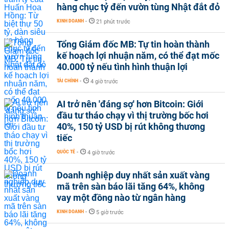
hàng chục tỷ đến vườn tùng Nhật đắt đỏ
KINH DOANH
-
21 phút trước
Tổng Giám đốc MB: Tự tin hoàn thành
kế hoạch lợi nhuận năm, có thể đạt mốc
40.000 tỷ nếu tình hình thuận lợi
TÀI CHÍNH
-
4 giờ trước
AI trở nên 'đáng sợ' hơn Bitcoin: Giới
đầu tư tháo chạy vì thị trường bốc hơi
40%, 150 tỷ USD bị rút không thương
tiếc
QUỐC TẾ
-
4 giờ trước
Doanh nghiệp duy nhất sản xuất vàng
mã trên sàn báo lãi tăng 64%, không
vay một đồng nào từ ngân hàng
KINH DOANH
-
5 giờ trước