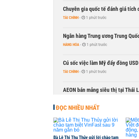
Chuyên gia quốc tế đánh giá tích 
TÀI CHÍNH
-
1 phút trước
Ngân hàng Trung ương Trung Quốc
HÀNG HÓA
-
1 phút trước
Cú sốc việc làm Mỹ đẩy đồng USD
TÀI CHÍNH
-
1 phút trước
AEON bán mảng siêu thị tại Thái L
KINH DOANH
-
1 phút trước
ĐỌC NHIỀU NHẤT
Hà Nội xem xét gia hạn thủ tục 6 
THỜI SỰ
-
1 phút trước
Bà Lê Thị Thu Thủy gửi lời chào tạm