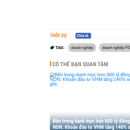
THỜI SỰ
Chia sẻ
doanh nghiệp
doanh nghiệp FD
TAG:
CÓ THỂ BẠN QUAN TÂM
Bên trong danh mục hơn 800 tỷ đồng
NDN: Khoản đầu tư VHM tăng 140% s