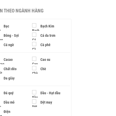
IN THEO NGÀNH HÀNG
Bạc
Bạch Kim
Bông - Sợi
Cá da trơn
Cá ngừ
Cà phê
Cacao
Cao su
Chất dẻo
Chè
Da giày
Đá quý
Dầu - Hạt dầu
Dầu mỏ
Dệt may
Điện