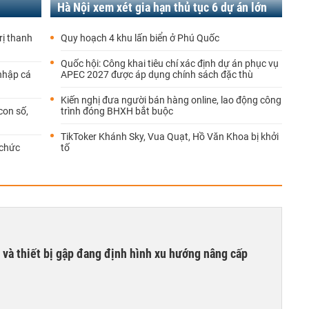
Hà Nội xem xét gia hạn thủ tục 6 dự án lớn
rị thanh
Quy hoạch 4 khu lấn biển ở Phú Quốc
Quốc hội: Công khai tiêu chí xác định dự án phục vụ
 nhập cá
APEC 2027 được áp dụng chính sách đặc thù
Kiến nghị đưa người bán hàng online, lao động công
con số,
trình đóng BHXH bắt buộc
TikToker Khánh Sky, Vua Quạt, Hồ Văn Khoa bị khởi
 chức
tố
 và thiết bị gập đang định hình xu hướng nâng cấp