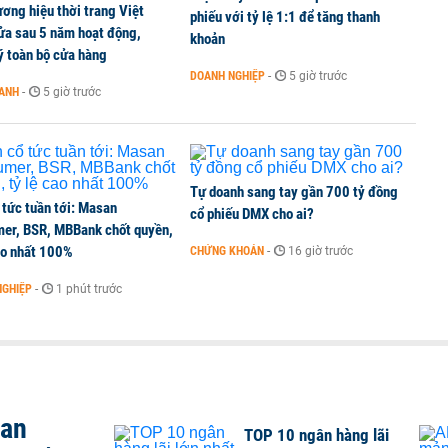
ơng hiệu thời trang Việt
umer, BSR, MBBank chốt quyền, tỷ lệ cao nhất 100%
phiếu với tỷ lệ 1:1 để tăng thanh
ửa sau 5 năm hoạt động,
khoản
ý toàn bộ cửa hàng
DOANH NGHIỆP
-
5 giờ trước
OANH
-
5 giờ trước
 kinh doanh ngoại hối nửa đầu năm 2026:
 đầu nhóm tư nhân
Tự doanh sang tay gần 700 tỷ đồng
 tức tuần tới: Masan
cổ phiếu DMX cho ai?
er, BSR, MBBank chốt quyền,
ao nhất 100%
CHỨNG KHOÁN
-
16 giờ trước
NGHIỆP
-
1 phút trước
san
TOP 10 ngân hàng lãi