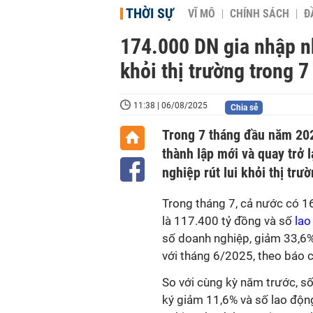
THỜI SỰ
VĨ MÔ
CHÍNH SÁCH
Đ
174.000 DN gia nhập n
khỏi thị trường trong 
11:38 | 06/08/2025
Chia sẻ
Trong 7 tháng đầu năm 20
thành lập mới và quay trở
nghiệp rút lui khỏi thị trư
Trong tháng 7, cả nước có 1
là 117.400 tỷ đồng và số
lao
số doanh nghiệp, giảm 33,6%
với tháng 6/2025, theo báo c
So với cùng kỳ năm trước, s
ký giảm 11,6% và số lao độn