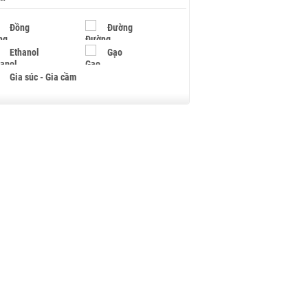
Đồng
Đường
Ethanol
Gạo
Gia súc - Gia cầm
Giấy
Gỗ
Hạt điều
Hồ tiêu - Hạt tiêu
Khí đốt
Kim loại khác
Mắc ca
Muối
Ngũ cốc
Nhựa - Hạt nhựa
Palladium
Phân bón