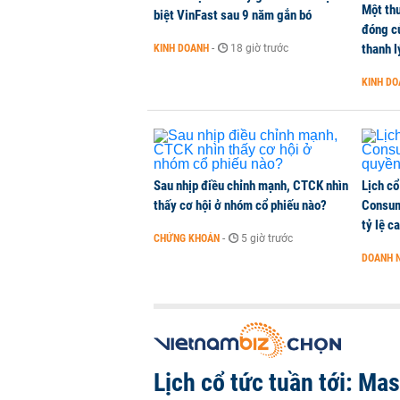
Một thư
Lịch cổ tức tuần tới: Masan Cons
biệt VinFast sau 9 năm gắn bó
đóng c
DOANH NGHIỆP
-
1 phút trước
thanh l
KINH DOANH
-
18 giờ trước
KINH D
TOP 10 ngân hàng lãi lớn nhất từ
Vietcombank quán quân, ACB dẫn
TÀI CHÍNH
-
1 phút trước
Sau nhịp điều chỉnh mạnh, CTCK nhìn
Lịch cổ
thấy cơ hội ở nhóm cổ phiếu nào?
Consum
tỷ lệ c
CHỨNG KHOÁN
-
5 giờ trước
DOANH 
Lịch cổ tức tuần tới: Ma