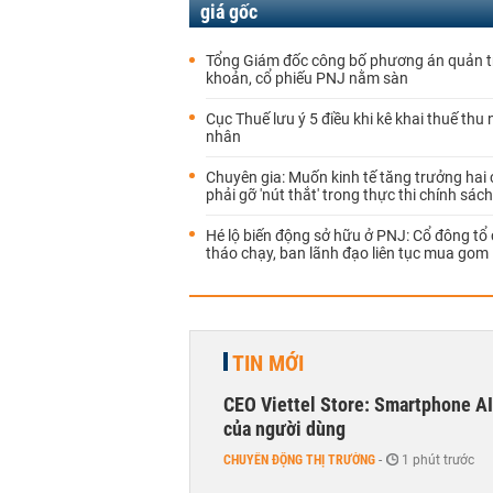
giá gốc
Tổng Giám đốc công bố phương án quản t
khoản, cổ phiếu PNJ nằm sàn
Cục Thuế lưu ý 5 điều khi kê khai thuế thu
nhân
Chuyên gia: Muốn kinh tế tăng trưởng hai 
phải gỡ 'nút thắt' trong thực thi chính sách
Hé lộ biến động sở hữu ở PNJ: Cổ đông tổ
tháo chạy, ban lãnh đạo liên tục mua gom
TIN MỚI
CEO Viettel Store: Smartphone AI
của người dùng
CHUYỂN ĐỘNG THỊ TRƯỜNG
-
1 phút trước