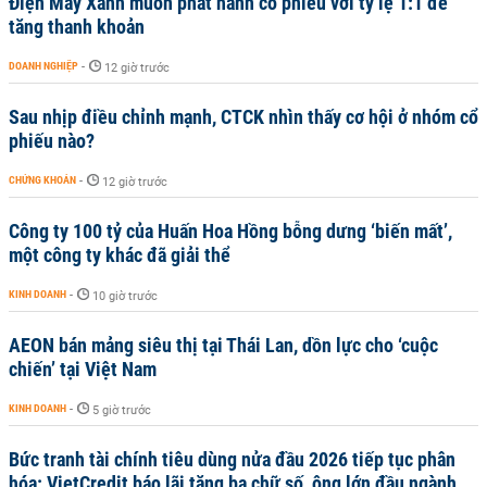
Điện Máy Xanh muốn phát hành cổ phiếu với tỷ lệ 1:1 để
tăng thanh khoản
DOANH NGHIỆP
-
12 giờ trước
Sau nhịp điều chỉnh mạnh, CTCK nhìn thấy cơ hội ở nhóm cổ
phiếu nào?
CHỨNG KHOÁN
-
12 giờ trước
Công ty 100 tỷ của Huấn Hoa Hồng bỗng dưng ‘biến mất’,
một công ty khác đã giải thể
KINH DOANH
-
10 giờ trước
AEON bán mảng siêu thị tại Thái Lan, dồn lực cho ‘cuộc
chiến’ tại Việt Nam
KINH DOANH
-
5 giờ trước
Bức tranh tài chính tiêu dùng nửa đầu 2026 tiếp tục phân
hóa: VietCredit báo lãi tăng ba chữ số, ông lớn đầu ngành