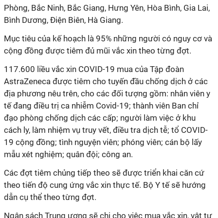
Phòng, Bắc Ninh, Bắc Giang, Hưng Yên, Hòa Bình, Gia Lai,
Bình Dương, Điện Biên, Hà Giang.
Mục tiêu của kế hoạch là 95% những người có nguy cơ và
cộng đồng được tiêm đủ mũi vắc xin theo từng đợt.
117.600 liều vắc xin COVID-19 mua của Tập đoàn
AstraZeneca được tiêm cho tuyến đầu chống dịch ở các
địa phương nêu trên, cho các đối tượng gồm: nhân viên y
tế đang điều trị ca nhiễm Covid-19; thành viên Ban chỉ
đạo phòng chống dịch các cấp; người làm việc ở khu
cách ly, làm nhiệm vụ truy vết, điều tra dịch tễ; tổ COVID-
19 cộng đồng; tình nguyện viên; phóng viên; cán bộ lấy
mẫu xét nghiệm; quân đội; công an.
Các đợt tiêm chủng tiếp theo sẽ được triển khai căn cứ
theo tiến độ cung ứng vắc xin thực tế. Bộ Y tế sẽ hướng
dẫn cụ thể theo từng đợt.
Ngân sách Trung ương sẽ chi cho việc mua vắc xin, vật tư