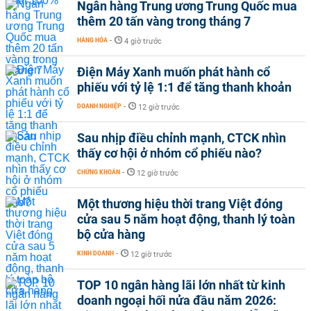
Ngân hàng Trung ương Trung Quốc mua
thêm 20 tấn vàng trong tháng 7
HÀNG HÓA
-
4 giờ trước
Điện Máy Xanh muốn phát hành cổ
phiếu với tỷ lệ 1:1 để tăng thanh khoản
DOANH NGHIỆP
-
12 giờ trước
Sau nhịp điều chỉnh mạnh, CTCK nhìn
thấy cơ hội ở nhóm cổ phiếu nào?
CHỨNG KHOÁN
-
12 giờ trước
Một thương hiệu thời trang Việt đóng
cửa sau 5 năm hoạt động, thanh lý toàn
bộ cửa hàng
KINH DOANH
-
12 giờ trước
TOP 10 ngân hàng lãi lớn nhất từ kinh
doanh ngoại hối nửa đầu năm 2026: