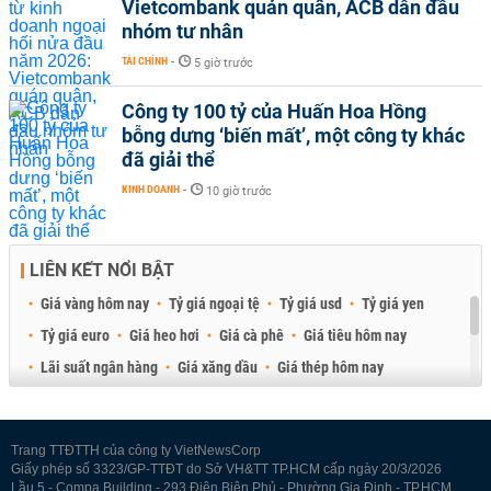
Vietcombank quán quân, ACB dẫn đầu
nhóm tư nhân
TÀI CHÍNH
-
5 giờ trước
Công ty 100 tỷ của Huấn Hoa Hồng
bỗng dưng ‘biến mất’, một công ty khác
đã giải thể
KINH DOANH
-
10 giờ trước
LIÊN KẾT NỔI BẬT
Giá vàng hôm nay
Tỷ giá ngoại tệ
Tỷ giá usd
Tỷ giá yen
Tỷ giá euro
Giá heo hơi
Giá cà phê
Giá tiêu hôm nay
Lãi suất ngân hàng
Giá xăng dầu
Giá thép hôm nay
Giá sầu riêng
Giá thịt heo
Giá gạo
Giá cao su
Best Retail Brokers
Diễn đàn đầu tư Việt Nam 2026
Trang TTĐTTH của công ty VietNewsCorp
Giấy phép số 3323/GP-TTĐT do Sở VH&TT TP.HCM cấp ngày 20/3/2026
Lầu 5 - Compa Building - 293 Điện Biên Phủ - Phường Gia Định - TP.HCM