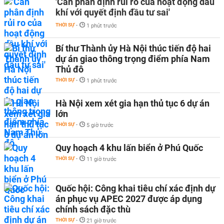
'Cần phân định rủi ro của hoạt động dầu
khí với quyết định đầu tư sai'
THỜI SỰ
-
1 phút trước
Bí thư Thành ủy Hà Nội thúc tiến độ hai
dự án giao thông trọng điểm phía Nam
Thủ đô
THỜI SỰ
-
1 phút trước
Hà Nội xem xét gia hạn thủ tục 6 dự án
lớn
THỜI SỰ
-
5 giờ trước
Quy hoạch 4 khu lấn biển ở Phú Quốc
THỜI SỰ
-
11 giờ trước
Quốc hội: Công khai tiêu chí xác định dự
án phục vụ APEC 2027 được áp dụng
chính sách đặc thù
THỜI SỰ
-
21 giờ trước