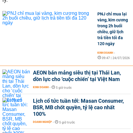
PNJ chỉ mua lại
vàng, kim cương
trong 2h buổi
chiều, giữ lịch
trả tiền tối đa
120 ngày
KINH DOANH
-
09:47 | 24/07/2026
AEON bán mảng siêu thị tại Thái Lan,
dồn lực cho ‘cuộc chiến’ tại Việt Nam
KINH DOANH
-
5 giờ trước
Lịch cổ tức tuần tới: Masan Consumer,
BSR, MB chốt quyền, tỷ lệ cao nhất
100%
DOANH NGHIỆP
-
5 giờ trước