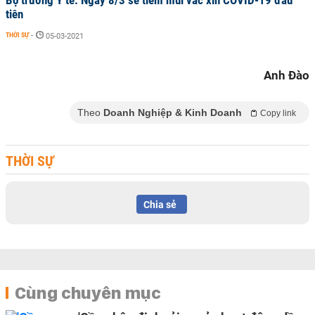
Bộ trưởng Y tế: Ngày 8/3 sẽ tiêm mũi vắc xin COVID-19 đầu
tiên
THỜI SỰ
-
05-03-2021
Anh Đào
Theo
Doanh Nghiệp & Kinh Doanh
Copy link
THỜI SỰ
Chia sẻ
Cùng chuyên mục