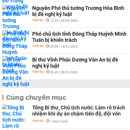
Nguyên Phó thủ tướng Trương Hòa Bình
bị đề nghị kỷ luật
THỜI SỰ
-
12:29 | 04/04/2025
Phó chủ tịch tỉnh Đồng Tháp Huỳnh Minh
Tuấn bị khiển trách
THỜI SỰ
-
20:09 | 14/01/2025
Bí thư Vĩnh Phúc Dương Văn An bị đề
nghị kỷ luật
THỜI SỰ
-
20:43 | 08/01/2025
Cùng chuyên mục
Tổng Bí thư, Chủ tịch nước: Làm rõ trách
nhiệm khi dự án chậm tiến độ, đội vốn
THỜI SỰ
-
1 phút trước