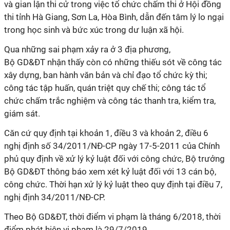
và gian lận thi cử trong việc tổ chức chấm thi ở Hội đồng
thi tỉnh Hà Giang, Sơn La, Hòa Bình, dẫn đến tâm lý lo ngại
trong học sinh và bức xúc trong dư luận xã hội.
Qua những sai phạm xảy ra ở 3 địa phương,
Bộ GD&ĐT nhận thấy còn có những thiếu sót về công tác
xây dựng, ban hành văn bản và chỉ đạo tổ chức kỳ thi;
công tác tập huấn, quán triệt quy chế thi; công tác tổ
chức chấm trắc nghiệm và công tác thanh tra, kiểm tra,
giám sát.
Căn cứ quy định tại khoản 1, điều 3 và khoản 2, điều 6
nghị định số 34/2011/NĐ-CP ngày 17-5-2011 của Chính
phủ quy định về xử lý kỷ luật đối với công chức, Bộ trưởng
Bộ GD&ĐT thông báo xem xét kỷ luật đối với 13 cán bộ,
công chức. Thời hạn xử lý kỷ luật theo quy định tại điều 7,
nghị định 34/2011/NĐ-CP.
Theo Bộ GD&ĐT, thời điểm vi phạm là tháng 6/2018, thời
điểm phát hiện vi phạm là 29/7/2019.