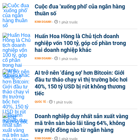
Cuộc đua 'xuống phố' của ngân hàng
thuần số
KINH DOANH
-
1 phút trước
Huấn Hoa Hồng là Chủ tịch doanh
nghiệp vốn 100 tỷ, góp cổ phần trong
hai doanh nghiệp khác
KINH DOANH
-
1 phút trước
AI trở nên 'đáng sợ' hơn Bitcoin: Giới
đầu tư tháo chạy vì thị trường bốc hơi
40%, 150 tỷ USD bị rút không thương
tiếc
QUỐC TẾ
-
1 phút trước
Doanh nghiệp duy nhất sản xuất vàng
mã trên sàn báo lãi tăng 64%, không
vay một đồng nào từ ngân hàng
KINH DOANH
-
1 phút trước