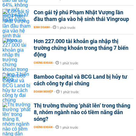
Con gái tỷ phú Phạm Nhật Vượng lần
đầu tham gia vào hệ sinh thái Vingroup
KINH DOANH
-
1 phút trước
Hơn 227.000 tài khoản gia nhập thị
trường chứng khoán trong tháng 7 biến
động
CHỨNG KHOÁN
-
1 phút trước
Bamboo Capital và BCG Land bị hủy tư
cách công ty đại chúng
DOANH NGHIỆP
-
1 phút trước
Thị trường thường ‘phất lên’ trong tháng
8, nhóm ngành nào có tiềm năng dẫn
sóng?
CHỨNG KHOÁN
-
1 phút trước