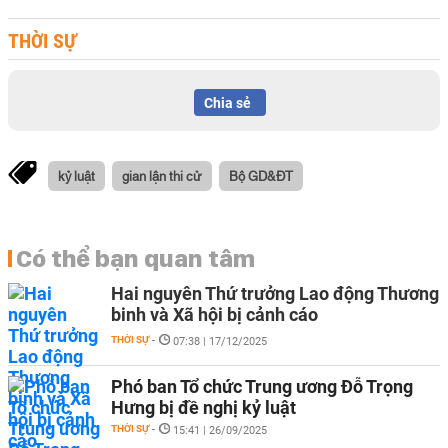
THỜI SỰ
Chia sẻ
kỷ luật
gian lận thi cử
Bộ GD&ĐT
Có thể bạn quan tâm
Hai nguyên Thứ trưởng Lao động Thương
binh và Xã hội bị cảnh cáo
THỜI SỰ
-
07:38 | 17/12/2025
Phó ban Tổ chức Trung ương Đỗ Trọng
Hưng bị đề nghị kỷ luật
THỜI SỰ
-
15:41 | 26/09/2025