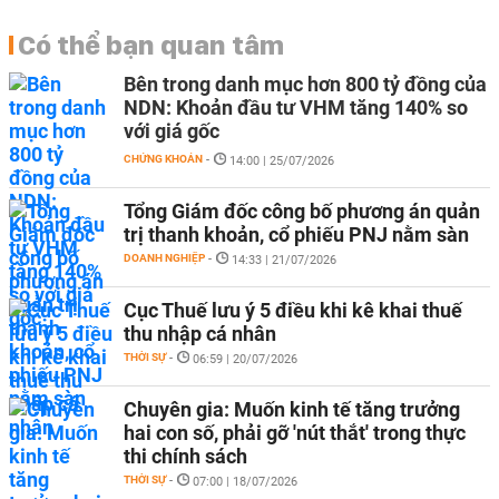
Có thể bạn quan tâm
Bên trong danh mục hơn 800 tỷ đồng của
NDN: Khoản đầu tư VHM tăng 140% so
với giá gốc
CHỨNG KHOÁN
-
14:00 | 25/07/2026
Tổng Giám đốc công bố phương án quản
trị thanh khoản, cổ phiếu PNJ nằm sàn
DOANH NGHIỆP
-
14:33 | 21/07/2026
Cục Thuế lưu ý 5 điều khi kê khai thuế
thu nhập cá nhân
THỜI SỰ
-
06:59 | 20/07/2026
Chuyên gia: Muốn kinh tế tăng trưởng
hai con số, phải gỡ 'nút thắt' trong thực
thi chính sách
THỜI SỰ
-
07:00 | 18/07/2026