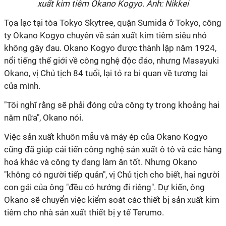
xuất kim tiêm Okano Kogyo. Ảnh: Nikkei
Tọa lạc tại tòa Tokyo Skytree, quận Sumida ở Tokyo, công
ty Okano Kogyo chuyên về sản xuất kim tiêm siêu nhỏ
không gây đau. Okano Kogyo được thành lập năm 1924,
nổi tiếng thế giới về công nghệ độc đáo, nhưng Masayuki
Okano, vị Chủ tịch 84 tuổi, lại tỏ ra bi quan về tương lai
của mình.
"Tôi nghĩ rằng sẽ phải đóng cửa công ty trong khoảng hai
năm nữa", Okano nói.
Việc sản xuất khuôn mẫu và máy ép của Okano Kogyo
cũng đã giúp cải tiến công nghệ sản xuất ô tô và các hàng
hoá khác và công ty đang làm ăn tốt. Nhưng Okano
"không có người tiếp quản", vị Chủ tịch cho biết, hai người
con gái của ông "đều có hướng đi riêng". Dự kiến, ông
Okano sẽ chuyển việc kiểm soát các thiết bị sản xuất kim
tiêm cho nhà sản xuất thiết bị y tế Terumo.