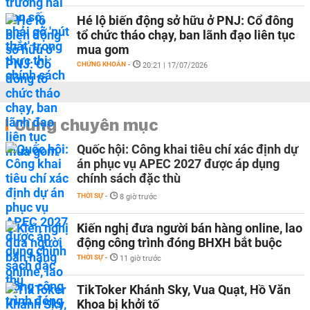
Hé lộ biến động sở hữu ở PNJ: Cổ đông
tổ chức tháo chạy, ban lãnh đạo liên tục
mua gom
CHỨNG KHOÁN
-
20:21 | 17/07/2026
Cùng chuyên mục
Quốc hội: Công khai tiêu chí xác định dự
án phục vụ APEC 2027 được áp dụng
chính sách đặc thù
THỜI SỰ
-
8 giờ trước
Kiến nghị đưa người bán hàng online, lao
động công trình đóng BHXH bắt buộc
THỜI SỰ
-
11 giờ trước
TikToker Khánh Sky, Vua Quạt, Hồ Văn
Khoa bị khởi tố