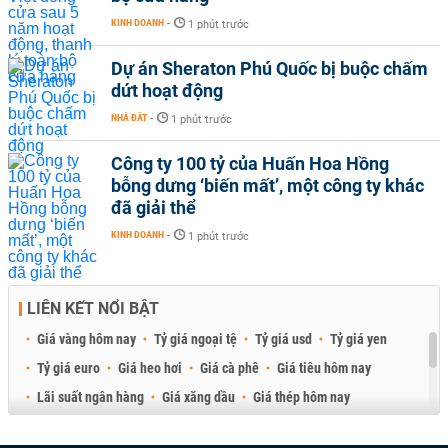
KINH DOANH
-
1 phút trước
Dự án Sheraton Phú Quốc bị buộc chấm
dứt hoạt động
NHÀ ĐẤT
-
1 phút trước
Công ty 100 tỷ của Huấn Hoa Hồng
bỗng dưng ‘biến mất’, một công ty khác
đã giải thể
KINH DOANH
-
1 phút trước
LIÊN KẾT NỔI BẬT
Giá vàng hôm nay
Tỷ giá ngoại tệ
Tỷ giá usd
Tỷ giá yen
Tỷ giá euro
Giá heo hơi
Giá cà phê
Giá tiêu hôm nay
Lãi suất ngân hàng
Giá xăng dầu
Giá thép hôm nay
Giá sầu riêng
Giá thịt heo
Giá gạo
Giá cao su