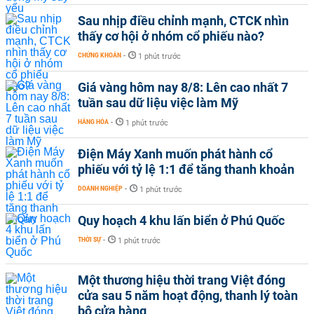
Sau nhịp điều chỉnh mạnh, CTCK nhìn
thấy cơ hội ở nhóm cổ phiếu nào?
CHỨNG KHOÁN
-
1 phút trước
Giá vàng hôm nay 8/8: Lên cao nhất 7
tuần sau dữ liệu việc làm Mỹ
HÀNG HÓA
-
1 phút trước
Điện Máy Xanh muốn phát hành cổ
phiếu với tỷ lệ 1:1 để tăng thanh khoản
DOANH NGHIỆP
-
1 phút trước
Quy hoạch 4 khu lấn biển ở Phú Quốc
THỜI SỰ
-
1 phút trước
Một thương hiệu thời trang Việt đóng
cửa sau 5 năm hoạt động, thanh lý toàn
bộ cửa hàng