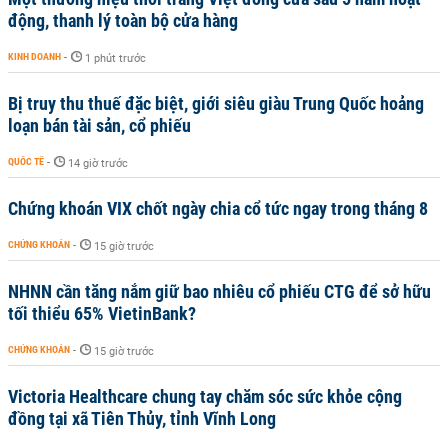
động, thanh lý toàn bộ cửa hàng
KINH DOANH
-
1 phút trước
Bị truy thu thuế đặc biệt, giới siêu giàu Trung Quốc hoảng
loạn bán tài sản, cổ phiếu
QUỐC TẾ
-
14 giờ trước
Chứng khoán VIX chốt ngày chia cổ tức ngay trong tháng 8
CHỨNG KHOÁN
-
15 giờ trước
NHNN cần tăng nắm giữ bao nhiêu cổ phiếu CTG để sở hữu
tối thiểu 65% VietinBank?
CHỨNG KHOÁN
-
15 giờ trước
Victoria Healthcare chung tay chăm sóc sức khỏe cộng
đồng tại xã Tiên Thủy, tỉnh Vĩnh Long