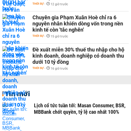
THỜI SỰ
-
12 giờ trước
Chuyên gia Phạm Xuân Hoè chỉ ra 6
nguyên nhân khiến dòng vốn trong nền
kinh tế còn 'tắc nghẽn'
THỜI SỰ
-
15 giờ trước
Đề xuất miễn 30% thuế thu nhập cho hộ
kinh doanh, doanh nghiệp có doanh thu
dưới 10 tỷ đồng
THỜI SỰ
-
16 giờ trước
Tin mới
Lịch cổ tức tuần tới: Masan Consumer, BSR,
MBBank chốt quyền, tỷ lệ cao nhất 100%