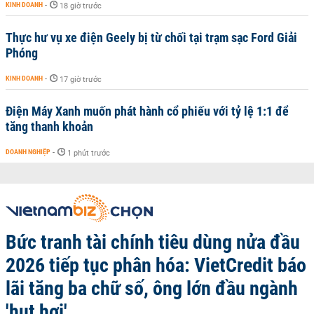
KINH DOANH
-
18 giờ trước
Thực hư vụ xe điện Geely bị từ chối tại trạm sạc Ford Giải
Phóng
KINH DOANH
-
17 giờ trước
Điện Máy Xanh muốn phát hành cổ phiếu với tỷ lệ 1:1 để
tăng thanh khoản
DOANH NGHIỆP
-
1 phút trước
Bức tranh tài chính tiêu dùng nửa đầu
2026 tiếp tục phân hóa: VietCredit báo
lãi tăng ba chữ số, ông lớn đầu ngành
'hụt hơi'