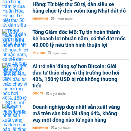
Hồng: Từ biệt thự 50 tỷ, dàn siêu xe
hàng chục tỷ đến vườn tùng Nhật đắt đỏ
KINH DOANH
-
1 phút trước
Tổng Giám đốc MB: Tự tin hoàn thành
kế hoạch lợi nhuận năm, có thể đạt mốc
40.000 tỷ nếu tình hình thuận lợi
TÀI CHÍNH
-
3 giờ trước
AI trở nên 'đáng sợ' hơn Bitcoin: Giới
đầu tư tháo chạy vì thị trường bốc hơi
40%, 150 tỷ USD bị rút không thương
tiếc
QUỐC TẾ
-
4 giờ trước
Doanh nghiệp duy nhất sản xuất vàng
mã trên sàn báo lãi tăng 64%, không
vay một đồng nào từ ngân hàng
KINH DOANH
-
4 giờ trước