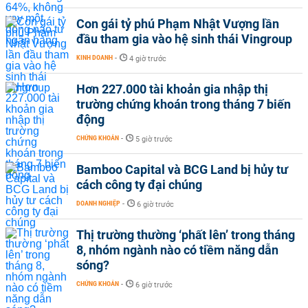
Con gái tỷ phú Phạm Nhật Vượng lần
đầu tham gia vào hệ sinh thái Vingroup
KINH DOANH
-
4 giờ trước
Hơn 227.000 tài khoản gia nhập thị
trường chứng khoán trong tháng 7 biến
động
CHỨNG KHOÁN
-
5 giờ trước
Bamboo Capital và BCG Land bị hủy tư
cách công ty đại chúng
DOANH NGHIỆP
-
6 giờ trước
Thị trường thường ‘phất lên’ trong tháng
8, nhóm ngành nào có tiềm năng dẫn
sóng?
CHỨNG KHOÁN
-
6 giờ trước