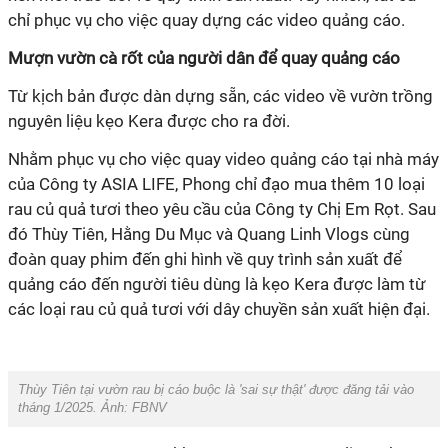
chỉ phục vụ cho việc quay dựng các video quảng cáo.
Mượn vườn cà rốt của người dân để quay quảng cáo
Từ kịch bản được dàn dựng sẵn, các video về vườn trồng
nguyên liệu kẹo Kera được cho ra đời.
Nhằm phục vụ cho việc quay video quảng cáo tại nhà máy
của Công ty ASIA LIFE, Phong chỉ đạo mua thêm 10 loại
rau củ quả tươi theo yêu cầu của Công ty Chị Em Rọt. Sau
đó Thùy Tiên, Hằng Du Mục và Quang Linh Vlogs cùng
đoàn quay phim đến ghi hình về quy trình sản xuất để
quảng cáo đến người tiêu dùng là kẹo Kera được làm từ
các loại rau củ quả tươi với dây chuyền sản xuất hiện đại.
Thùy Tiên tại vườn rau bị cáo buộc là 'sai sự thật' được đăng tải vào
tháng 1/2025. Ảnh: FBNV