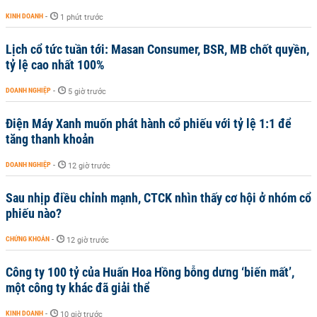
KINH DOANH
-
1 phút trước
Lịch cổ tức tuần tới: Masan Consumer, BSR, MB chốt quyền,
tỷ lệ cao nhất 100%
DOANH NGHIỆP
-
5 giờ trước
Điện Máy Xanh muốn phát hành cổ phiếu với tỷ lệ 1:1 để
tăng thanh khoản
DOANH NGHIỆP
-
12 giờ trước
Sau nhịp điều chỉnh mạnh, CTCK nhìn thấy cơ hội ở nhóm cổ
phiếu nào?
CHỨNG KHOÁN
-
12 giờ trước
Công ty 100 tỷ của Huấn Hoa Hồng bỗng dưng ‘biến mất’,
một công ty khác đã giải thể
KINH DOANH
-
10 giờ trước