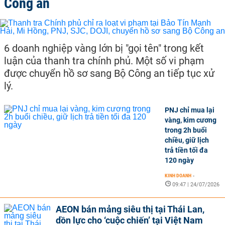
Công an
6 doanh nghiệp vàng lớn bị "gọi tên" trong kết
luận của thanh tra chính phủ. Một số vi phạm
được chuyển hồ sơ sang Bộ Công an tiếp tục xử
lý.
PNJ chỉ mua lại
vàng, kim cương
trong 2h buổi
chiều, giữ lịch
trả tiền tối đa
120 ngày
KINH DOANH
-
09:47 | 24/07/2026
AEON bán mảng siêu thị tại Thái Lan,
dồn lực cho ‘cuộc chiến’ tại Việt Nam