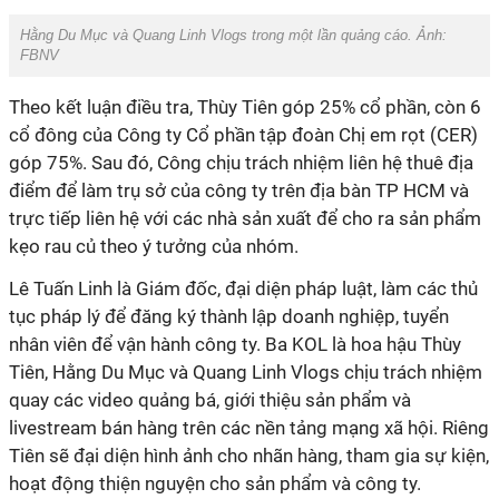
Hằng Du Mục và Quang Linh Vlogs trong một lần quảng cáo. Ảnh:
FBNV
Theo kết luận điều tra, Thùy Tiên góp 25% cổ phần, còn 6
cổ đông của Công ty Cổ phần tập đoàn Chị em rọt (CER)
góp 75%. Sau đó, Công chịu trách nhiệm liên hệ thuê địa
điểm để làm trụ sở của công ty trên địa bàn TP HCM và
trực tiếp liên hệ với các nhà sản xuất để cho ra sản phẩm
kẹo rau củ theo ý tưởng của nhóm.
Lê Tuấn Linh là Giám đốc, đại diện pháp luật, làm các thủ
tục pháp lý để đăng ký thành lập doanh nghiệp, tuyển
nhân viên để vận hành công ty. Ba KOL là hoa hậu Thùy
Tiên, Hằng Du Mục và Quang Linh Vlogs chịu trách nhiệm
quay các video quảng bá, giới thiệu sản phẩm và
livestream bán hàng trên các nền tảng mạng xã hội. Riêng
Tiên sẽ đại diện hình ảnh cho nhãn hàng, tham gia sự kiện,
hoạt động thiện nguyện cho sản phẩm và công ty.