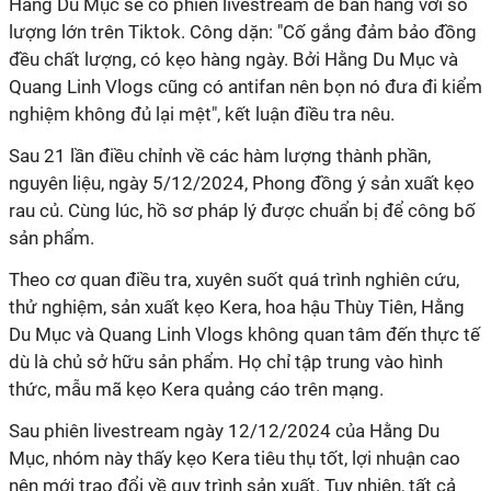
Hằng Du Mục sẽ có phiên livestream để bán hàng với số
lượng lớn trên Tiktok. Công dặn: "Cố gắng đảm bảo đồng
đều chất lượng, có kẹo hàng ngày. Bởi Hằng Du Mục và
Quang Linh Vlogs cũng có antifan nên bọn nó đưa đi kiểm
nghiệm không đủ lại mệt", kết luận điều tra nêu.
Sau 21 lần điều chỉnh về các hàm lượng thành phần,
nguyên liệu, ngày 5/12/2024, Phong đồng ý sản xuất kẹo
rau củ. Cùng lúc, hồ sơ pháp lý được chuẩn bị để công bố
sản phẩm.
Theo cơ quan điều tra, xuyên suốt quá trình nghiên cứu,
thử nghiệm, sản xuất kẹo Kera, hoa hậu Thùy Tiên, Hằng
Du Mục và Quang Linh Vlogs không quan tâm đến thực tế
dù là chủ sở hữu sản phẩm. Họ chỉ tập trung vào hình
thức, mẫu mã kẹo Kera quảng cáo trên mạng.
Sau phiên livestream ngày 12/12/2024 của Hằng Du
Mục, nhóm này thấy kẹo Kera tiêu thụ tốt, lợi nhuận cao
nên mới trao đổi về quy trình sản xuất. Tuy nhiên, tất cả