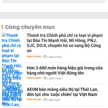
Cùng chuyên mục
Thanh tra Chính phủ chỉ ra loạt vi phạm
tại Bảo Tín Mạnh Hải, Mi Hồng, PNJ,
SJC, DOJI, chuyển hồ sơ sang Bộ Công
an
KINH DOANH
-
1 phút trước
Hơn 3.600 món hàng hiệu giả trong cửa
hàng nhờ người Việt đứng tên
KINH DOANH
-
1 phút trước
AEON bán mảng siêu thị tại Thái Lan,
dồn lực cho ‘cuộc chiến’ tại Việt Nam
KINH DOANH
-
4 giờ trước