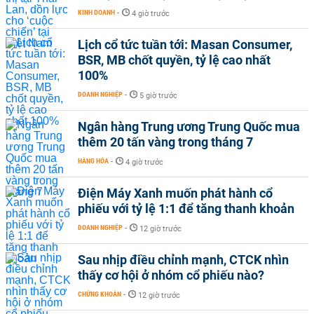
KINH DOANH
-
4 giờ trước
Lịch cổ tức tuần tới: Masan Consumer,
BSR, MB chốt quyền, tỷ lệ cao nhất
100%
DOANH NGHIỆP
-
5 giờ trước
Ngân hàng Trung ương Trung Quốc mua
thêm 20 tấn vàng trong tháng 7
HÀNG HÓA
-
4 giờ trước
Điện Máy Xanh muốn phát hành cổ
phiếu với tỷ lệ 1:1 để tăng thanh khoản
DOANH NGHIỆP
-
12 giờ trước
Sau nhịp điều chỉnh mạnh, CTCK nhìn
thấy cơ hội ở nhóm cổ phiếu nào?
CHỨNG KHOÁN
-
12 giờ trước