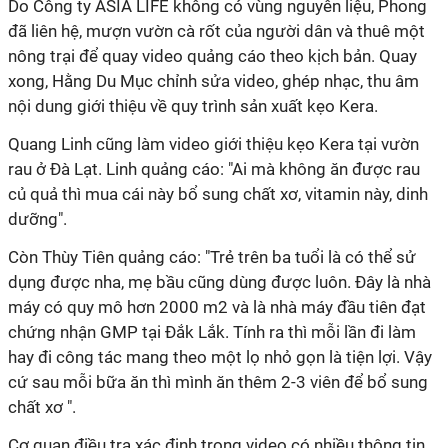
Do Công ty ASIA LIFE không có vùng nguyên liệu, Phong
đã liên hệ, mượn vườn cà rốt của người dân và thuê một
nông trại để quay video quảng cáo theo kịch bản. Quay
xong, Hằng Du Mục chỉnh sửa video, ghép nhạc, thu âm
nội dung giới thiệu về quy trình sản xuất kẹo Kera.
Quang Linh cũng làm video giới thiệu kẹo Kera tại vườn
rau ở Đà Lạt. Linh quảng cáo: "Ai mà không ăn được rau
củ quả thì mua cái này bổ sung chất xơ, vitamin này, dinh
dưỡng".
Còn Thùy Tiên quảng cáo: "Trẻ trên ba tuổi là có thể sử
dụng được nha, mẹ bầu cũng dùng được luôn. Đây là nhà
máy có quy mô hơn 2000 m2 và là nhà máy đầu tiên đạt
chứng nhận GMP tại Đắk Lắk. Tính ra thì mỗi lần đi làm
hay đi công tác mang theo một lọ nhỏ gọn là tiện lợi. Vậy
cứ sau mỗi bữa ăn thì mình ăn thêm 2-3 viên để bổ sung
chất xơ ".
Cơ quan điều tra xác định trong video có nhiều thông tin