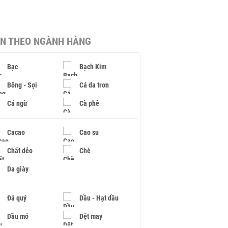
IN THEO NGÀNH HÀNG
Bạc
Bạch Kim
Bông - Sợi
Cá da trơn
Cá ngừ
Cà phê
Cacao
Cao su
Chất dẻo
Chè
Da giày
Đá quý
Dầu - Hạt dầu
Dầu mỏ
Dệt may