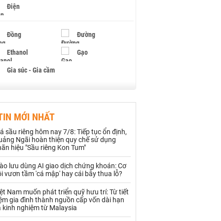
Điện
Đồng
Đường
Ethanol
Gạo
Gia súc - Gia cầm
Giấy
Gỗ
TIN MỚI NHẤT
Hạt điều
Hồ tiêu - Hạt tiêu
á sầu riêng hôm nay 7/8: Tiếp tục ổn định,
Khí đốt
uảng Ngãi hoàn thiện quy chế sử dụng
ãn hiệu "Sầu riêng Kon Tum"
Kim loại khác
Mắc ca
ào lưu dùng AI giao dịch chứng khoán: Cơ
i vươn tầm 'cá mập' hay cái bẫy thua lỗ?
Muối
Ngũ cốc
ệt Nam muốn phát triển quỹ hưu trí: Từ tiết
Nhựa - Hạt nhựa
ệm gia đình thành nguồn cấp vốn dài hạn
 kinh nghiệm từ Malaysia