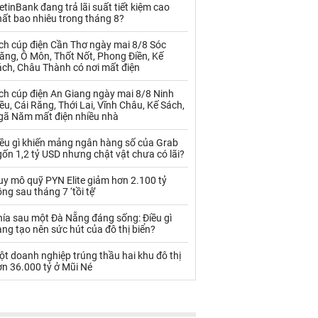
Palladium
Phân bón
etinBank đang trả lãi suất tiết kiệm cao
ất bao nhiêu trong tháng 8?
Rau - Củ -Quả
Sắt thép
ch cúp điện Cần Thơ ngày mai 8/8 Sóc
ăng, Ô Môn, Thốt Nốt, Phong Điền, Kế
Sữa
ách, Châu Thành có nơi mất điện
ch cúp điện An Giang ngày mai 8/8 Ninh
Than
Thức ăn chăn nuôi
ều, Cái Răng, Thới Lai, Vĩnh Châu, Kế Sách,
gã Năm mất điện nhiều nhà
Thủy hải sản khác
Tôm
iều gì khiến mảng ngân hàng số của Grab
Vàng
ốn 1,2 tỷ USD nhưng chật vật chưa có lãi?
uy mô quỹ PYN Elite giảm hơn 2.100 tỷ
VLXD khác
Xăng dầu
ng sau tháng 7 ‘tồi tệ’
Xi măng - Clynker
hía sau một Đà Nẵng đáng sống: Điều gì
ng tạo nên sức hút của đô thị biển?
t doanh nghiệp trúng thầu hai khu đô thị
n 36.000 tỷ ở Mũi Né