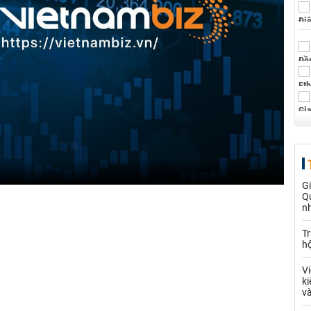
Gi
Q
nh
Tr
hộ
Vi
ki
và