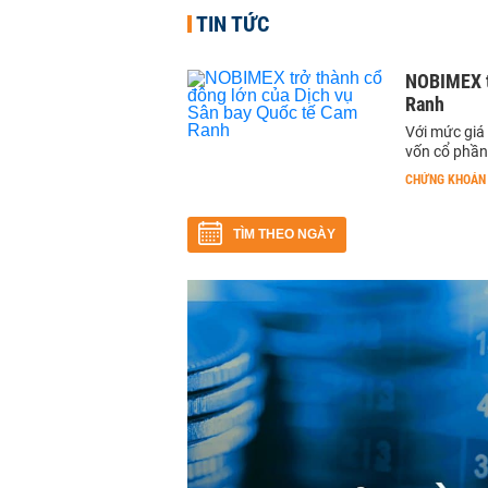
TIN TỨC
NOBIMEX t
Ranh
Với mức giá
vốn cổ phần 
CHỨNG KHOÁN
TÌM THEO NGÀY