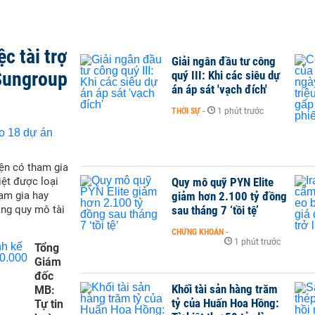
c tài trợ
Giải ngân đầu tư công
Sungroup
quý III: Khi các siêu dự
án áp sát 'vạch đích'
THỜI SỰ
-
1 phút trước
ện có tham gia
Quy mô quỹ PYN Elite
iệt được loại
giảm hơn 2.100 tỷ đồng
ham gia hay
sau tháng 7 ‘tồi tệ’
ăng quy mô tài
CHỨNG KHOÁN
-
1 phút trước
Tổng
Giám
đốc
Khối tài sản hàng trăm
MB:
tỷ của Huấn Hoa Hồng:
Tự tin