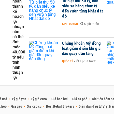
Từ biệt thự 50 tỷ, dàn
hoàn
siêu xe hàng chục tỷ
thành
đến vườn tùng Nhật đắt
kế
đỏ
hoạch
lợi
KINH DOANH
-
5 giờ trước
nhuận
năm,
có thể
đạt
Chứng khoán Mỹ đồng
mốc
loạt giảm điểm khi giá
40.000
dầu quay đầu tăng
tỷ nếu
QUỐC TẾ
-
1 phút trước
tình
hình
thuận
lợi
á usd
Tỷ giá yen
Tỷ giá euro
Giá heo hơi
Giá cà phê
Giá tiêu hôm n
t heo
Giá gạo
Giá cao su
Best Retail Brokers
Diễn đàn đầu tư Việt N