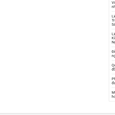
Vi
nh
Lị
Tr
S
Lị
Ki
N
Đ
ng
Q
đồ
P
đa
Mộ
hơ