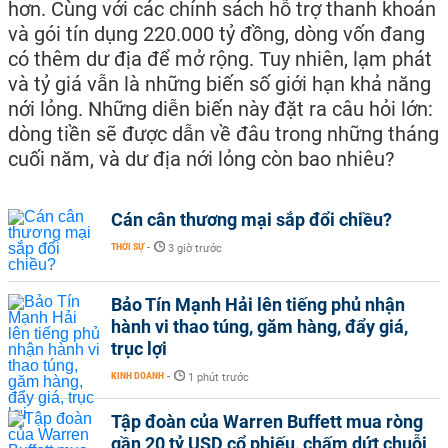
hơn. Cùng với các chính sách hỗ trợ thanh khoản
và gói tín dụng 220.000 tỷ đồng, dòng vốn đang
có thêm dư địa để mở rộng. Tuy nhiên, lạm phát
và tỷ giá vẫn là những biến số giới hạn khả năng
nới lỏng. Những diễn biến này đặt ra câu hỏi lớn:
dòng tiền sẽ được dẫn về đâu trong những tháng
cuối năm, và dư địa nới lỏng còn bao nhiêu?
Cán cân thương mại sắp đổi chiều?
THỜI SỰ
-
3 giờ trước
Bảo Tín Mạnh Hải lên tiếng phủ nhận
hành vi thao túng, găm hàng, đẩy giá,
trục lợi
KINH DOANH
-
1 phút trước
Tập đoàn của Warren Buffett mua ròng
gần 20 tỷ USD cổ phiếu, chấm dứt chuỗi