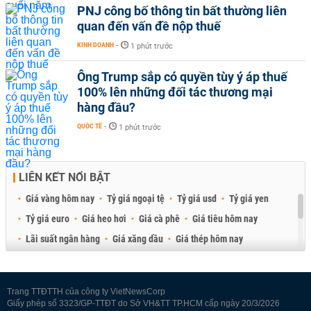
PNJ công bố thông tin bất thường liên
quan đến vấn đề nộp thuế
KINH DOANH
-
1 phút trước
Ông Trump sắp có quyền tùy ý áp thuế
100% lên những đối tác thương mại
hàng đầu?
QUỐC TẾ
-
1 phút trước
LIÊN KẾT NỔI BẬT
Giá vàng hôm nay
Tỷ giá ngoại tệ
Tỷ giá usd
Tỷ giá yen
Tỷ giá euro
Giá heo hơi
Giá cà phê
Giá tiêu hôm nay
Lãi suất ngân hàng
Giá xăng dầu
Giá thép hôm nay
Giá sầu riêng
Giá thịt heo
Giá gạo
Giá cao su
Best Retail Brokers
Diễn đàn đầu tư Việt Nam 2026
Trang TTĐTTH của công ty VietNewsCorp
Giấy phép số 3323/GP-TTĐT do Sở VH&TT TP.HCM cấp ngày 20/3/2026