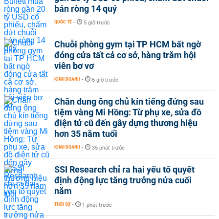
bán ròng 14 quý
QUỐC TẾ
-
5 giờ trước
Chuỗi phòng gym tại TP HCM bất ngờ
đóng cửa tất cả cơ sở, hàng trăm hội
viên bơ vơ
KINH DOANH
-
6 giờ trước
Chân dung ông chủ kín tiếng đứng sau
tiệm vàng Mi Hồng: Từ phụ xe, sửa đồ
điện tử cũ đến gây dựng thương hiệu
hơn 35 năm tuổi
KINH DOANH
-
35 phút trước
SSI Research chỉ ra hai yếu tố quyết
định động lực tăng trưởng nửa cuối
năm
THỜI SỰ
-
1 phút trước