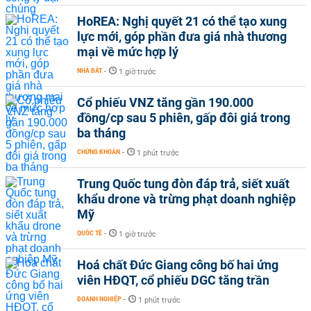
HoREA: Nghị quyết 21 có thể tạo xung
lực mới, góp phần đưa giá nhà thương
mại về mức hợp lý
NHÀ ĐẤT
-
1 giờ trước
Cổ phiếu VNZ tăng gần 190.000
đồng/cp sau 5 phiên, gấp đôi giá trong
ba tháng
CHỨNG KHOÁN
-
1 phút trước
Trung Quốc tung đòn đáp trả, siết xuất
khẩu drone và trừng phạt doanh nghiệp
Mỹ
QUỐC TẾ
-
1 giờ trước
Hoá chất Đức Giang công bố hai ứng
viên HĐQT, cổ phiếu DGC tăng trần
DOANH NGHIỆP
-
1 phút trước