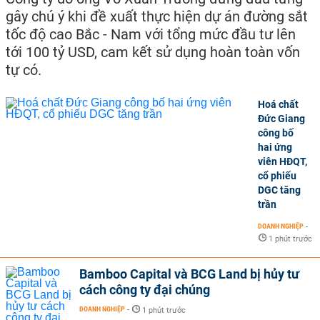
gây chú ý khi đề xuất thực hiện dự án đường sắt
tốc độ cao Bắc - Nam với tổng mức đầu tư lên
tới 100 tỷ USD, cam kết sử dụng hoàn toàn vốn
tự có.
Hoá chất
Đức Giang
công bố
hai ứng
viên HĐQT,
cổ phiếu
DGC tăng
trần
DOANH NGHIỆP
-
1 phút trước
Bamboo Capital và BCG Land bị hủy tư
cách công ty đại chúng
DOANH NGHIỆP
-
1 phút trước