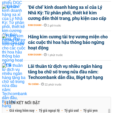
'Đế chế’ kinh doanh hàng xa xỉ của Lý
Nhã Kỳ: Từ phân phối, thiết kế kim
cương đến thời trang, phụ kiện cao cấp
KINH DOANH
-
2 giờ trước
Hãng kim cương tài trợ vương miện cho
các cuộc thi hoa hậu thông báo ngừng
hoạt động
KINH DOANH
-
1 phút trước
Lãi thuần từ dịch vụ nhiều ngân hàng
tăng ba chữ số trong nửa đầu năm:
Techcombank dẫn đầu, Big4 tụt hạng
TÀI CHÍNH
-
22 phút trước
LIÊN KẾT NỔI BẬT
Giá vàng hôm nay
Tỷ giá ngoại tệ
Tỷ giá usd
Tỷ giá yen