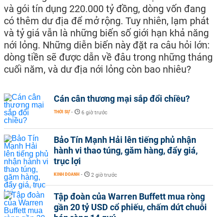
và gói tín dụng 220.000 tỷ đồng, dòng vốn đang
có thêm dư địa để mở rộng. Tuy nhiên, lạm phát
và tỷ giá vẫn là những biến số giới hạn khả năng
nới lỏng. Những diễn biến này đặt ra câu hỏi lớn:
dòng tiền sẽ được dẫn về đâu trong những tháng
cuối năm, và dư địa nới lỏng còn bao nhiêu?
Cán cân thương mại sắp đổi chiều?
THỜI SỰ
-
6 giờ trước
Bảo Tín Mạnh Hải lên tiếng phủ nhận
hành vi thao túng, găm hàng, đẩy giá,
trục lợi
KINH DOANH
-
2 giờ trước
Tập đoàn của Warren Buffett mua ròng
gần 20 tỷ USD cổ phiếu, chấm dứt chuỗi