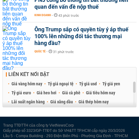
quan đến vấn đề nộp thuế
KINH DOANH
-
43 phút trước
Ông Trump sắp có quyền tùy ý áp thuế
100% lên những đối tác thương mại
hàng đầu?
QUỐC TẾ
-
31 phút trước
LIÊN KẾT NỔI BẬT
Giá vàng hôm nay
Tỷ giá ngoại tệ
Tỷ giá usd
Tỷ giá yen
Tỷ giá euro
Giá heo hơi
Giá cà phê
Giá tiêu hôm nay
Lãi suất ngân hàng
Giá xăng dầu
Giá thép hôm nay
Giá sầu riêng
Giá thịt heo
Giá gạo
Giá cao su
Best Retail Brokers
Diễn đàn đầu tư Việt Nam 2026
Trang TTĐTTH của công ty VietNewsCorp
Giấy phép số 3323/GP-TTĐT do Sở VH&TT TP.HCM cấp ngày 20/3/2026
Lầu 5 - Compa Building - 293 Điện Biên Phủ - Phường Gia Định - TP.HCM