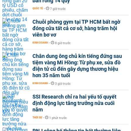
bán ròng 14 quý
QUỐC TẾ
-
7 giờ trước
Chuỗi phòng gym tại TP HCM bất ngờ
đóng cửa tất cả cơ sở, hàng trăm hội
viên bơ vơ
KINH DOANH
-
8 giờ trước
Chân dung ông chủ kín tiếng đứng sau
tiệm vàng Mi Hồng: Từ phụ xe, sửa đồ
điện tử cũ đến gây dựng thương hiệu
hơn 35 năm tuổi
KINH DOANH
-
3 giờ trước
SSI Research chỉ ra hai yếu tố quyết
định động lực tăng trưởng nửa cuối
năm
THỜI SỰ
-
1 phút trước
PNJ công bố thông tin bất thường liên