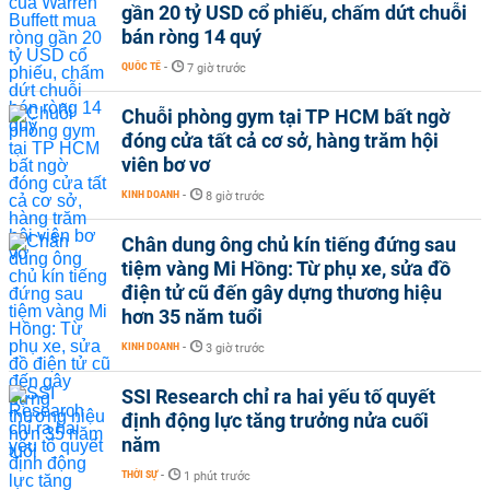
gần 20 tỷ USD cổ phiếu, chấm dứt chuỗi
bán ròng 14 quý
QUỐC TẾ
-
7 giờ trước
Chuỗi phòng gym tại TP HCM bất ngờ
đóng cửa tất cả cơ sở, hàng trăm hội
viên bơ vơ
KINH DOANH
-
8 giờ trước
Chân dung ông chủ kín tiếng đứng sau
tiệm vàng Mi Hồng: Từ phụ xe, sửa đồ
điện tử cũ đến gây dựng thương hiệu
hơn 35 năm tuổi
KINH DOANH
-
3 giờ trước
SSI Research chỉ ra hai yếu tố quyết
định động lực tăng trưởng nửa cuối
năm
THỜI SỰ
-
1 phút trước