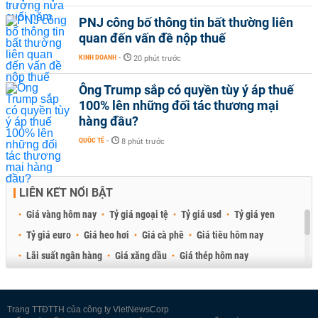
PNJ công bố thông tin bất thường liên
quan đến vấn đề nộp thuế
KINH DOANH
-
20 phút trước
Ông Trump sắp có quyền tùy ý áp thuế
100% lên những đối tác thương mại
hàng đầu?
QUỐC TẾ
-
8 phút trước
LIÊN KẾT NỔI BẬT
Giá vàng hôm nay
Tỷ giá ngoại tệ
Tỷ giá usd
Tỷ giá yen
Tỷ giá euro
Giá heo hơi
Giá cà phê
Giá tiêu hôm nay
Lãi suất ngân hàng
Giá xăng dầu
Giá thép hôm nay
Giá sầu riêng
Giá thịt heo
Giá gạo
Giá cao su
Best Retail Brokers
Diễn đàn đầu tư Việt Nam 2026
Trang TTĐTTH của công ty VietNewsCorp