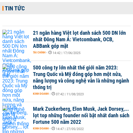
TIN TỨC
21 ngân hàng Việt lọt danh sách 500 DN lớn
nhất Đông Nam Á: Vietcombank, OCB,
ABBank góp mặt
TÀI CHÍNH
-
14:42 | 17/06/2025
500 công ty lớn nhất thế giới năm 2023:
Trung Quốc và Mỹ đóng góp hơn một nửa,
năng lượng và công nghệ vẫn là những ngành
thống trị
KINH DOANH
-
07:42 | 11/08/2023
Mark Zuckerberg, Elon Musk, Jack Dorsey,...
lọt top những founder nổi bật nhất danh sách
Fortune 500 năm 2022
KINH DOANH
-
14:47 | 27/05/2022