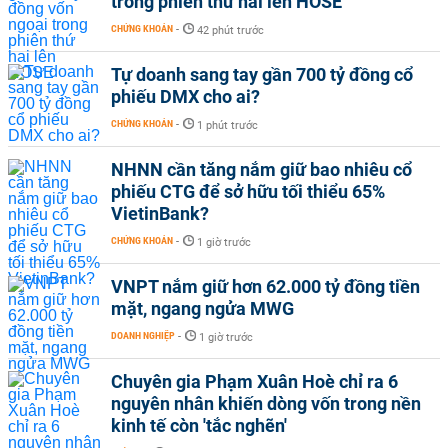
trong phiên thứ hai lên HOSE
CHỨNG KHOÁN
-
42 phút trước
Tự doanh sang tay gần 700 tỷ đồng cổ
phiếu DMX cho ai?
CHỨNG KHOÁN
-
1 phút trước
NHNN cần tăng nắm giữ bao nhiêu cổ
phiếu CTG để sở hữu tối thiểu 65%
VietinBank?
CHỨNG KHOÁN
-
1 giờ trước
VNPT nắm giữ hơn 62.000 tỷ đồng tiền
mặt, ngang ngửa MWG
DOANH NGHIỆP
-
1 giờ trước
Chuyên gia Phạm Xuân Hoè chỉ ra 6
nguyên nhân khiến dòng vốn trong nền
kinh tế còn 'tắc nghẽn'