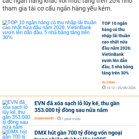
các ngân hàng khác với mức tăng trên 20% nhờ
tham gia tái cơ cấu ngân hàng yếu kém.
TOP 10 ngân
hàng có thu
nhập lãi thuần
cao nhất nửa
đầu năm 2026:
VietinBank
vươn lên dẫn
đầu, 5 nhà băng
tăng trên 30%
TÀI CHÍNH
-
15:12 | 05/08/2026
EVN đã xóa sạch lỗ lũy kế, thu gần
353.000 tỷ đồng sau nửa năm
DOANH NGHIỆP
-
1 phút trước
DMX hút gần 700 tỷ đồng vốn ngoại