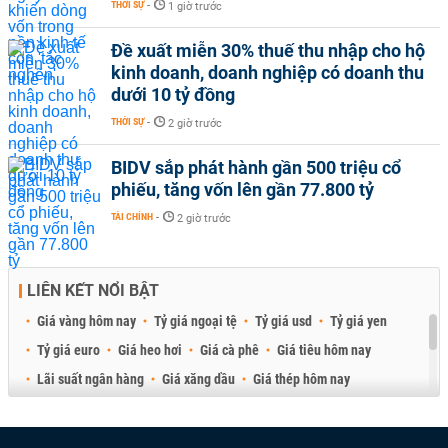
THỜI SỰ
-
1 giờ trước
Đề xuất miễn 30% thuế thu nhập cho hộ
kinh doanh, doanh nghiệp có doanh thu
dưới 10 tỷ đồng
THỜI SỰ
-
2 giờ trước
BIDV sắp phát hành gần 500 triệu cổ
phiếu, tăng vốn lên gần 77.800 tỷ
TÀI CHÍNH
-
2 giờ trước
LIÊN KẾT NỔI BẬT
Giá vàng hôm nay
Tỷ giá ngoại tệ
Tỷ giá usd
Tỷ giá yen
Tỷ giá euro
Giá heo hơi
Giá cà phê
Giá tiêu hôm nay
Lãi suất ngân hàng
Giá xăng dầu
Giá thép hôm nay
Giá sầu riêng
Giá thịt heo
Giá gạo
Giá cao su
Best Retail Brokers
Diễn đàn đầu tư Việt Nam 2026