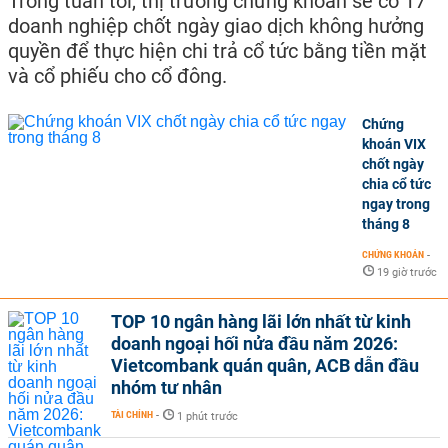
Trong tuần tới, thị trường chứng khoán sẽ có 17
doanh nghiệp chốt ngày giao dịch không hưởng
quyền để thực hiện chi trả cổ tức bằng tiền mặt
và cổ phiếu cho cổ đông.
Chứng
khoán VIX
chốt ngày
chia cổ tức
ngay trong
tháng 8
CHỨNG KHOÁN
-
19 giờ trước
TOP 10 ngân hàng lãi lớn nhất từ kinh
doanh ngoại hối nửa đầu năm 2026:
Vietcombank quán quân, ACB dẫn đầu
nhóm tư nhân
TÀI CHÍNH
-
1 phút trước