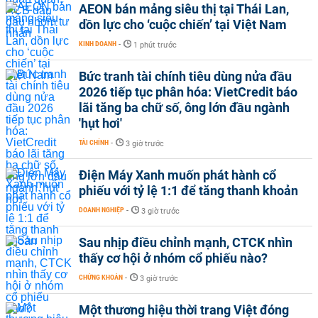
AEON bán mảng siêu thị tại Thái Lan,
dồn lực cho ‘cuộc chiến’ tại Việt Nam
KINH DOANH
-
1 phút trước
Bức tranh tài chính tiêu dùng nửa đầu
2026 tiếp tục phân hóa: VietCredit báo
lãi tăng ba chữ số, ông lớn đầu ngành
'hụt hơi'
TÀI CHÍNH
-
3 giờ trước
Điện Máy Xanh muốn phát hành cổ
phiếu với tỷ lệ 1:1 để tăng thanh khoản
DOANH NGHIỆP
-
3 giờ trước
Sau nhịp điều chỉnh mạnh, CTCK nhìn
thấy cơ hội ở nhóm cổ phiếu nào?
CHỨNG KHOÁN
-
3 giờ trước
Một thương hiệu thời trang Việt đóng