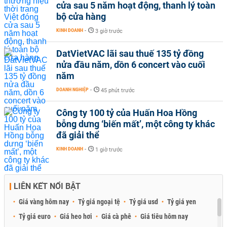
cửa sau 5 năm hoạt động, thanh lý toàn
bộ cửa hàng
KINH DOANH
-
3 giờ trước
DatVietVAC lãi sau thuế 135 tỷ đồng
nửa đầu năm, dồn 6 concert vào cuối
năm
DOANH NGHIỆP
-
45 phút trước
Công ty 100 tỷ của Huấn Hoa Hồng
bỗng dưng ‘biến mất’, một công ty khác
đã giải thể
KINH DOANH
-
1 giờ trước
LIÊN KẾT NỔI BẬT
Giá vàng hôm nay
Tỷ giá ngoại tệ
Tỷ giá usd
Tỷ giá yen
Tỷ giá euro
Giá heo hơi
Giá cà phê
Giá tiêu hôm nay