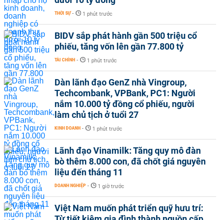
THỜI SỰ
-
1 phút trước
BIDV sắp phát hành gần 500 triệu cổ
phiếu, tăng vốn lên gần 77.800 tỷ
TÀI CHÍNH
-
1 phút trước
Dàn lãnh đạo GenZ nhà Vingroup,
Techcombank, VPBank, PC1: Người
nắm 10.000 tỷ đồng cổ phiếu, người
làm chủ tịch ở tuổi 27
KINH DOANH
-
1 phút trước
Lãnh đạo Vinamilk: Tăng quy mô đàn
bò thêm 8.000 con, đã chốt giá nguyên
liệu đến tháng 11
DOANH NGHIỆP
-
1 giờ trước
Việt Nam muốn phát triển quỹ hưu trí:
Từ tiết kiệm gia đình thành nguồn cấp