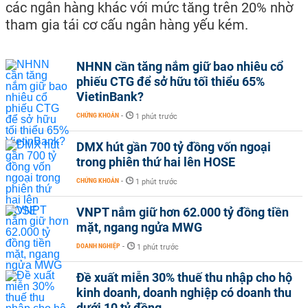
các ngân hàng khác với mức tăng trên 20% nhờ
tham gia tái cơ cấu ngân hàng yếu kém.
NHNN cần tăng nắm giữ bao nhiêu cổ
phiếu CTG để sở hữu tối thiểu 65%
VietinBank?
CHỨNG KHOÁN
-
1 phút trước
DMX hút gần 700 tỷ đồng vốn ngoại
trong phiên thứ hai lên HOSE
CHỨNG KHOÁN
-
1 phút trước
VNPT nắm giữ hơn 62.000 tỷ đồng tiền
mặt, ngang ngửa MWG
DOANH NGHIỆP
-
1 phút trước
Đề xuất miễn 30% thuế thu nhập cho hộ
kinh doanh, doanh nghiệp có doanh thu
dưới 10 tỷ đồng