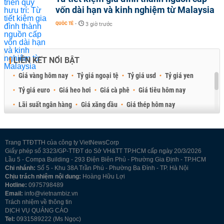
vốn dài hạn và kinh nghiệm từ Malaysia
QUỐC TẾ
-
3 giờ trước
LIÊN KẾT NỔI BẬT
Giá vàng hôm nay
Tỷ giá ngoại tệ
Tỷ giá usd
Tỷ giá yen
Tỷ giá euro
Giá heo hơi
Giá cà phê
Giá tiêu hôm nay
Lãi suất ngân hàng
Giá xăng dầu
Giá thép hôm nay
Giá sầu riêng
Giá thịt heo
Giá gạo
Giá cao su
Best Retail Brokers
Diễn đàn đầu tư Việt Nam 2026
Trang TTĐTTH của công ty VietNewsCorp
Giấy phép số 3323/GP-TTĐT do Sở VH&TT TP.HCM cấp ngày 20/3/2026
Lầu 5 - Compa Building - 293 Điện Biên Phủ - Phường Gia Định - TP.HCM
Chi nhánh:
Số 5 - Khu 38A Trần Phú - Phường Ba Đình - TP. Hà Nội
Chịu trách nhiệm nội dung:
Hoàng Hữu Lợi
Hotline:
0975798489
Email:
info@vietnambiz.vn
Trách nhiệm về thông tin
DỊCH VỤ QUẢNG CÁO
Tel:
0931589222 (Ms Ngọc)