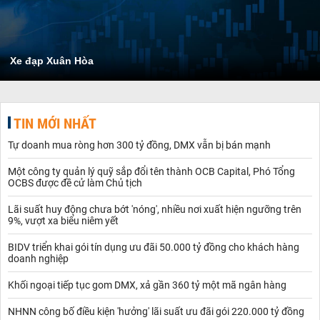
Xe đạp Xuân Hòa
TIN MỚI NHẤT
Tự doanh mua ròng hơn 300 tỷ đồng, DMX vẫn bị bán mạnh
Một công ty quản lý quỹ sắp đổi tên thành OCB Capital, Phó Tổng
OCBS được đề cử làm Chủ tịch
Lãi suất huy động chưa bớt 'nóng', nhiều nơi xuất hiện ngưỡng trên
9%, vượt xa biểu niêm yết
BIDV triển khai gói tín dụng ưu đãi 50.000 tỷ đồng cho khách hàng
doanh nghiệp
Khối ngoại tiếp tục gom DMX, xả gần 360 tỷ một mã ngân hàng
NHNN công bố điều kiện 'hưởng' lãi suất ưu đãi gói 220.000 tỷ đồng