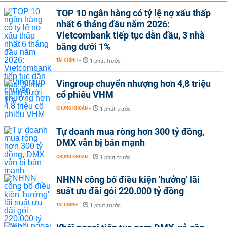
TOP 10 ngân hàng có tỷ lệ nợ xấu thấp
nhất 6 tháng đầu năm 2026:
Vietcombank tiếp tục dẫn đầu, 3 nhà
băng dưới 1%
TÀI CHÍNH
-
1 phút trước
Vingroup chuyển nhượng hơn 4,8 triệu
cổ phiếu VHM
CHỨNG KHOÁN
-
1 phút trước
Tự doanh mua ròng hơn 300 tỷ đồng,
DMX vẫn bị bán mạnh
CHỨNG KHOÁN
-
1 phút trước
NHNN công bố điều kiện 'hưởng' lãi
suất ưu đãi gói 220.000 tỷ đồng
TÀI CHÍNH
-
1 phút trước