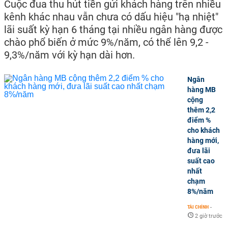
Cuộc đua thu hút tiền gửi khách hàng trên nhiều
kênh khác nhau vẫn chưa có dấu hiệu "hạ nhiệt"
lãi suất kỳ hạn 6 tháng tại nhiều ngân hàng được
chào phổ biến ở mức 9%/năm, có thể lên 9,2 -
9,3%/năm với kỳ hạn dài hơn.
Ngân
hàng MB
cộng
thêm 2,2
điểm %
cho khách
hàng mới,
đưa lãi
suất cao
nhất
chạm
8%/năm
TÀI CHÍNH
-
2 giờ trước