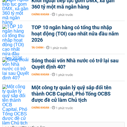
Khối ngoại tiếp tục gom DMX, xả gần
360 tỷ một mã ngân hàng
CHỨNG KHOÁN
-
1 phút trước
TOP 10 ngân hàng có tổng thu nhập
hoạt động (TOI) cao nhất nửa đầu năm
2026
TÀI CHÍNH
-
1 phút trước
Sóng thoái vốn Nhà nước có trở lại sau
Quyết định 40?
CHỨNG KHOÁN
-
1 phút trước
Một công ty quản lý quỹ sắp đổi tên
thành OCB Capital, Phó Tổng OCBS
được đề cử làm Chủ tịch
CHỨNG KHOÁN
-
1 phút trước