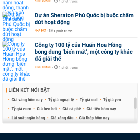
KINH DOANH
-
1 phút trước
Dự án Sheraton Phú Quốc bị buộc chấm
dứt hoạt động
NHÀ ĐẤT
-
1 phút trước
Công ty 100 tỷ của Huấn Hoa Hồng
bỗng dưng ‘biến mất’, một công ty khác
đã giải thể
KINH DOANH
-
1 phút trước
LIÊN KẾT NỔI BẬT
Giá vàng hôm nay
Tỷ giá ngoại tệ
Tỷ giá usd
Tỷ giá yen
Tỷ giá euro
Giá heo hơi
Giá cà phê
Giá tiêu hôm nay
Lãi suất ngân hàng
Giá xăng dầu
Giá thép hôm nay
Giá sầu riêng
Giá thịt heo
Giá gạo
Giá cao su
Best Retail Brokers
Diễn đàn đầu tư Việt Nam 2026