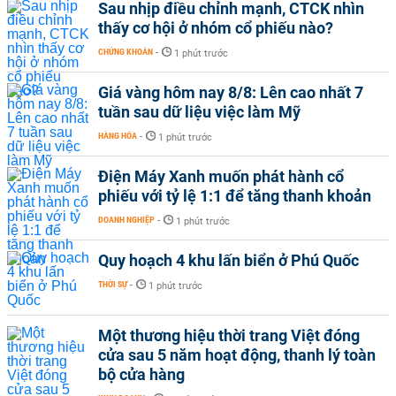
Sau nhịp điều chỉnh mạnh, CTCK nhìn
thấy cơ hội ở nhóm cổ phiếu nào?
CHỨNG KHOÁN
-
1 phút trước
Giá vàng hôm nay 8/8: Lên cao nhất 7
tuần sau dữ liệu việc làm Mỹ
HÀNG HÓA
-
1 phút trước
Điện Máy Xanh muốn phát hành cổ
phiếu với tỷ lệ 1:1 để tăng thanh khoản
DOANH NGHIỆP
-
1 phút trước
Quy hoạch 4 khu lấn biển ở Phú Quốc
THỜI SỰ
-
1 phút trước
Một thương hiệu thời trang Việt đóng
cửa sau 5 năm hoạt động, thanh lý toàn
bộ cửa hàng