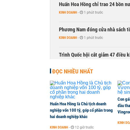
Huấn Hoa Hồng chỉ trao 24 bồn nướ
KINH DOANH
-
1 phút trước
Phương Nam đóng cửa nhà sách t
KINH DOANH
-
1 phút trước
Trình Quốc hội cắt giảm 47 điều 
THỜI SỰ
-
1 phút trước
ĐỌC NHIỀU NHẤT
Cổ phiếu doanh nghiệp Nhà nước 
CHỨNG KHOÁN
-
1 phút trước
Con gá
Huấn Hoa Hồng là Chủ tịch doanh
Lãnh đạo Vinamilk: Tăng quy mô đ
đầu tha
nghiệp vốn 100 tỷ, góp cổ phần trong
tháng 11
Vingro
hai doanh nghiệp khác
DOANH NGHIỆP
-
1 phút trước
KINH D
KINH DOANH
-
12 giờ trước