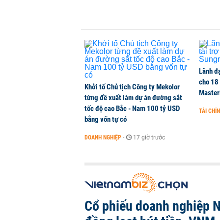
Thành viên HĐQT VPBankS xin từ
CHỨNG KHOÁN
-
1 phút trước
Lãnh đạ
cho 18
Khởi tố Chủ tịch Công ty Mekolor
Master
từng đề xuất làm dự án đường sắt
tốc độ cao Bắc - Nam 100 tỷ USD
TÀI CHÍ
bằng vốn tự có
DOANH NGHIỆP
-
17 giờ trước
Cổ phiếu doanh nghiệp 