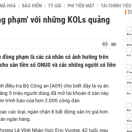
 MÃ HOÁ
BẢO HIỂM
TỶ GIÁ
PHI TIỀN MẶT
TÀI CHÍNH TIÊ
T
ng phạm' với những KOLs quảng
u đồng phạm là các cá nhân có ảnh hưởng trên
cho sàn tiền số ONUS và các những người có liên
nh điều tra Bộ Công an (A09) cho biết đây là vụ án
ảng 5 triệu người dùng đã mở tài khoản ở sàn này.
ơn trình báo của hơn 2.000 công dân.
ạc các loại, ngăn chặn 8 bất động sản trị giá hơn
oản ngân hàng.
ương Lê Vĩnh Nhân (tức Eric Vương, 42 tuổi, ngụ