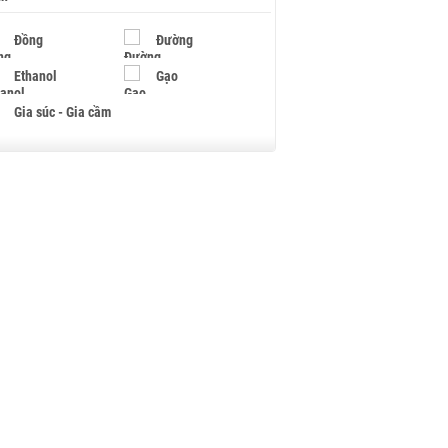
Đồng
Đường
Ethanol
Gạo
Gia súc - Gia cầm
Giấy
Gỗ
Hạt điều
Hồ tiêu - Hạt tiêu
Khí đốt
Kim loại khác
Mắc ca
Muối
Ngũ cốc
Nhựa - Hạt nhựa
Palladium
Phân bón