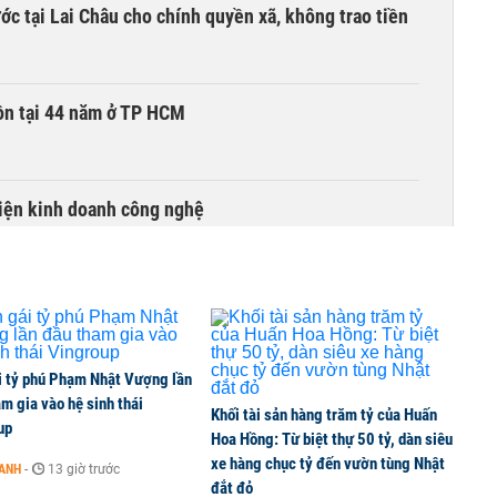
c tại Lai Châu cho chính quyền xã, không trao tiền
ồn tại 44 năm ở TP HCM
kiện kinh doanh công nghệ
đồng loạt hút tiền, VNM, BCM, GAS và GVR tăng trần
i tỷ phú Phạm Nhật Vượng lần
àn bò thêm 8.000 con, đã chốt giá nguyên liệu đến
m gia vào hệ sinh thái
Khối tài sản hàng trăm tỷ của Huấn
up
Hoa Hồng: Từ biệt thự 50 tỷ, dàn siêu
xe hàng chục tỷ đến vườn tùng Nhật
OANH
-
13 giờ trước
đắt đỏ