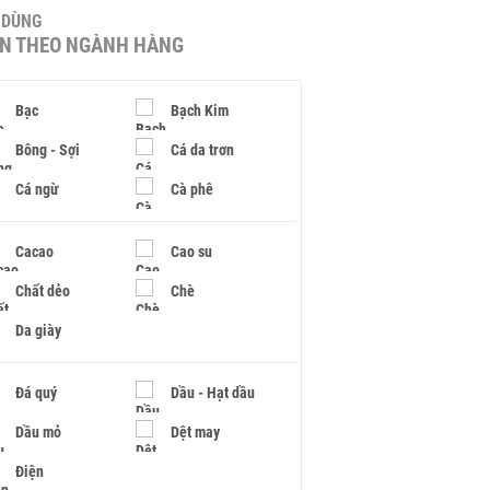
U DÙNG
IN THEO NGÀNH HÀNG
Bạc
Bạch Kim
Bông - Sợi
Cá da trơn
Cá ngừ
Cà phê
Cacao
Cao su
Chất dẻo
Chè
Da giày
Đá quý
Dầu - Hạt dầu
Dầu mỏ
Dệt may
Điện