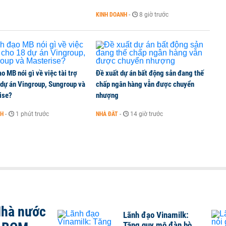
 nhiệm
KINH DOANH
-
8 giờ trước
o MB nói gì về việc tài trợ
Đề xuất dự án bất động sản đang thế
 dự án Vingroup, Sungroup và
chấp ngân hàng vẫn được chuyển
ise?
nhượng
NH
-
1 phút trước
NHÀ ĐẤT
-
14 giờ trước
Nhà nước
Lãnh đạo Vinamilk:
Tăng quy mô đàn bò