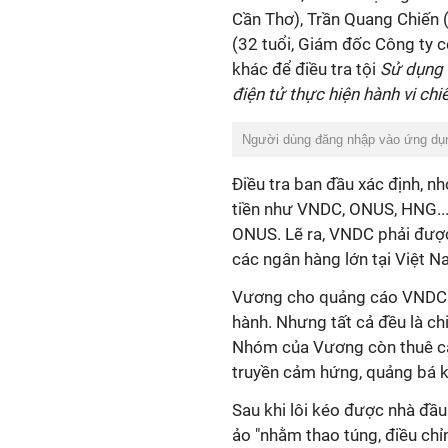
Cần Thơ), Trần Quang Chiến (
(32 tuổi, Giám đốc Công ty
khác để điều tra tội
Sử dụng 
điện tử thực hiện hành vi chi
Người dùng đăng nhập vào ứng dụn
Điều tra ban đầu xác định, nh
tiền như VNDC, ONUS, HNG...
ONUS. Lẽ ra, VNDC phải đượ
các ngân hàng lớn tại Việt N
Vương cho quảng cáo VNDC đ
hành. Nhưng tất cả đều là ch
Nhóm của Vương còn thuê các
truyền cảm hứng, quảng bá kh
Sau khi lôi kéo được nhà đầ
ảo "nhằm thao túng, điều ch