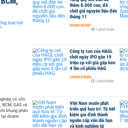
, BCM,
thêm 8.000 con, đã
chốt giá nguyên liệu đến
tháng 11
DOANH NGHIỆP
-
1 phút trước
Công ty con của HAGL
chốt ngày IPO gần 19
triệu cp với giá gấp hơn
4 lần cổ phiếu HAG
CHỨNG KHOÁN
-
1 phút trước
nghiệp có vốn
Việt Nam muốn phát
M, BCM, GAS và
triển quỹ hưu trí: Từ tiết
 khi khung phân
kiệm gia đình thành
 tại doanh
nguồn cấp vốn dài hạn
và kinh nghiệm từ