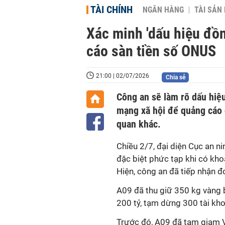
TÀI CHÍNH
NGÂN HÀNG
TÀI SẢN
Xác minh 'dấu hiệu đồ
cáo sàn tiền số ONUS
21:00 | 02/07/2026
Chia sẻ
Công an sẽ làm rõ dấu hiệ
mạng xã hội để quảng cáo 
quan khác.
Chiều 2/7, đại diện Cục an ni
đặc biệt phức tạp khi có kho
Hiện, công an đã tiếp nhận đ
A09 đã thu giữ 350 kg vàng b
200 tỷ, tạm dừng 300 tài kh
Trước đó, A09 đã tạm giam V