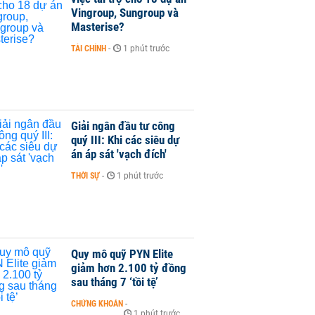
Vingroup, Sungroup và
Masterise?
TÀI CHÍNH
-
1 phút trước
Giải ngân đầu tư công
quý III: Khi các siêu dự
án áp sát 'vạch đích'
THỜI SỰ
-
1 phút trước
Quy mô quỹ PYN Elite
giảm hơn 2.100 tỷ đồng
sau tháng 7 ‘tồi tệ’
CHỨNG KHOÁN
-
1 phút trước