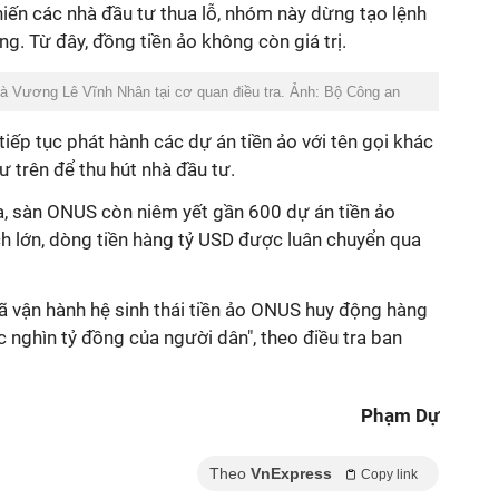
khiến các nhà đầu tư thua lỗ, nhóm này dừng tạo lệnh
g. Từ đây, đồng tiền ảo không còn giá trị.
à Vương Lê Vĩnh Nhân tại cơ quan điều tra. Ảnh: Bộ Công an
tiếp tục phát hành các dự án tiền ảo với tên gọi khác
 trên để thu hút nhà đầu tư.
ra, sàn ONUS còn niêm yết gần 600 dự án tiền ảo
ch lớn, dòng tiền hàng tỷ USD được luân chuyển qua
 vận hành hệ sinh thái tiền ảo ONUS huy động hàng
 nghìn tỷ đồng của người dân", theo điều tra ban
Phạm Dự
Theo
VnExpress
Copy link