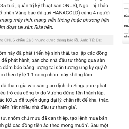
35 tuổi, quản trị kỹ thuật sàn ONUS), Ngô Thị Thảo
 cổ phần Vàng bạc đá quý HANAGOLD) cùng 4 người
mạng máy tính, mạng viễn thông hoặc phương tiện
ếm đoạt tài sản; Rửa tiền
.
g ONUS chiều 21/3 nhưng được thông báo lỗi. Ảnh: Tất Đạt
óm này đã phát triển hệ sinh thái, tạo lập các đồng
 để phát hành, bán cho nhà đầu tư thông qua sàn
c đảm bảo bằng lượng tài sản tương ứng ký quỹ ở
am theo tỷ lệ 1:1 song nhóm này không làm.
ã tham gia vào sàn giao dịch do Singapore phát
iêu trò của công ty do Vương đứng tên thành lập.
 KOLs để tuyển dụng đại lý, chân rết để khai thác,
iến "rất nhiều nhà đầu tư tham gia".
u tư, nhóm chủ mưu đã can thiệp, tạo lệnh mua bán
ỉnh giá các đồng tiền ảo theo mong muốn". Sau một