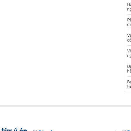
Hà
n
PN
đ
Vậ
că
V
n
Đạ
hà
Bả
th