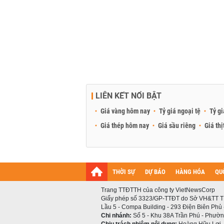
LIÊN KẾT NỔI BẬT
Giá vàng hôm nay
Tỷ giá ngoại tệ
Tỷ gi
Giá thép hôm nay
Giá sầu riêng
Giá thị
THỜI SỰ
DỰ BÁO
HÀNG HÓA
QU
Trang TTĐTTH của công ty VietNewsCorp
Giấy phép số 3323/GP-TTĐT do Sở VH&TT T
Lầu 5 - Compa Building - 293 Điện Biên Phủ
Chi nhánh:
Số 5 - Khu 38A Trần Phú - Phường