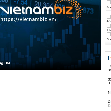
ng Hải
Th
36
SS
đ
Nh
Ô
l