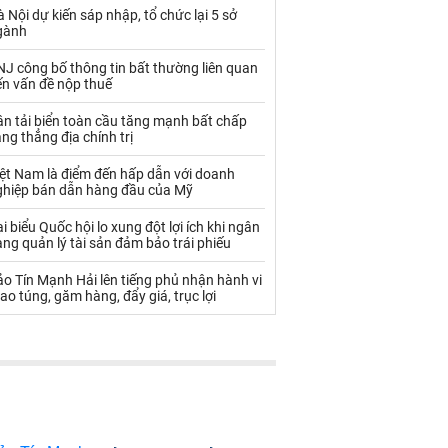
Palladium
Phân bón
 Nội dự kiến sáp nhập, tổ chức lại 5 sở
gành
Rau - Củ -Quả
Sắt thép
J công bố thông tin bất thường liên quan
Sữa
ến vấn đề nộp thuế
n tải biển toàn cầu tăng mạnh bất chấp
ng thẳng địa chính trị
Than
Thức ăn chăn nuôi
iệt Nam là điểm đến hấp dẫn với doanh
Thủy hải sản khác
Tôm
ghiệp bán dẫn hàng đầu của Mỹ
Vàng
i biểu Quốc hội lo xung đột lợi ích khi ngân
ng quản lý tài sản đảm bảo trái phiếu
VLXD khác
Xăng dầu
o Tín Mạnh Hải lên tiếng phủ nhận hành vi
ao túng, găm hàng, đẩy giá, trục lợi
Xi măng - Clynker