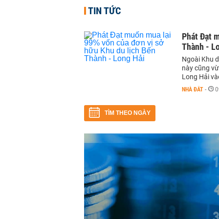
TIN TỨC
Phát Đạt m
Thành - L
Ngoài Khu d
này cũng vừ
Long Hải và
NHÀ ĐẤT
-
0
TÌM THEO NGÀY