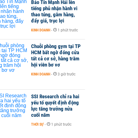
Bảo Tín Mạnh Hải lên
tiếng phủ nhận hành vi
thao túng, găm hàng,
đẩy giá, trục lợi
KINH DOANH
-
1 phút trước
Chuỗi phòng gym tại TP
HCM bất ngờ đóng cửa
tất cả cơ sở, hàng trăm
hội viên bơ vơ
KINH DOANH
-
3 giờ trước
SSI Research chỉ ra hai
yếu tố quyết định động
lực tăng trưởng nửa
cuối năm
THỜI SỰ
-
1 phút trước