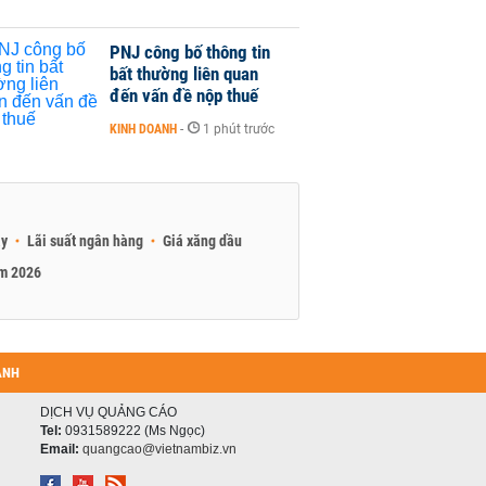
PNJ công bố thông tin
bất thường liên quan
đến vấn đề nộp thuế
KINH DOANH
-
1 phút trước
ay
Lãi suất ngân hàng
Giá xăng dầu
am 2026
ANH
DỊCH VỤ QUẢNG CÁO
Tel:
0931589222 (Ms Ngọc)
Email:
quangcao@vietnambiz.vn