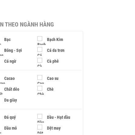
IN THEO NGÀNH HÀNG
Bạc
Bạch Kim
Bông - Sợi
Cá da trơn
Cá ngừ
Cà phê
Cacao
Cao su
Chất dẻo
Chè
Da giày
Đá quý
Dầu - Hạt dầu
Dầu mỏ
Dệt may