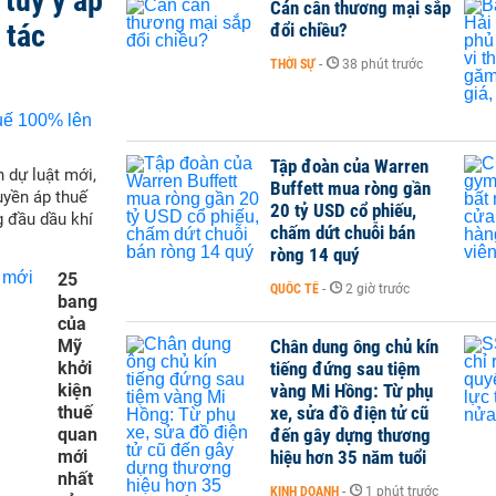
tùy ý áp
Cán cân thương mại sắp
 tác
đổi chiều?
THỜI SỰ
-
38 phút trước
Tập đoàn của Warren
 dự luật mới,
Buffett mua ròng gần
yền áp thuế
20 tỷ USD cổ phiếu,
g đầu dầu khí
chấm dứt chuỗi bán
ròng 14 quý
25
QUỐC TẾ
-
2 giờ trước
bang
của
Mỹ
Chân dung ông chủ kín
khởi
tiếng đứng sau tiệm
kiện
vàng Mi Hồng: Từ phụ
thuế
xe, sửa đồ điện tử cũ
quan
đến gây dựng thương
mới
hiệu hơn 35 năm tuổi
nhất
KINH DOANH
-
1 phút trước