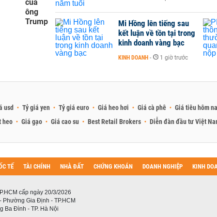
của
ông
Trump
Mi Hồng lên tiếng sau
kết luận về tồn tại trong
kinh doanh vàng bạc
KINH DOANH
-
1 giờ trước
á usd
Tỷ giá yen
Tỷ giá euro
Giá heo hơi
Giá cà phê
Giá tiêu hôm n
t heo
Giá gạo
Giá cao su
Best Retail Brokers
Diễn đàn đầu tư Việt N
ỐC TẾ
TÀI CHÍNH
NHÀ ĐẤT
CHỨNG KHOÁN
DOANH NGHIỆP
KINH DO
P.HCM cấp ngày 20/3/2026
 - Phường Gia Định - TP.HCM
 Ba Đình - TP. Hà Nội