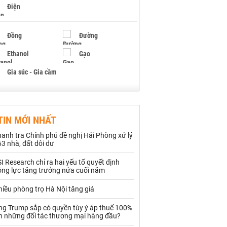
Điện
Đồng
Đường
Ethanol
Gạo
Gia súc - Gia cầm
Giấy
Gỗ
TIN MỚI NHẤT
Hạt điều
Hồ tiêu - Hạt tiêu
anh tra Chính phủ đề nghị Hải Phòng xử lý
Khí đốt
3 nhà, đất dôi dư
I Research chỉ ra hai yếu tố quyết định
Kim loại khác
Mắc ca
ộng lực tăng trưởng nửa cuối năm
Muối
Ngũ cốc
iều phòng trọ Hà Nội tăng giá
Nhựa - Hạt nhựa
ng Trump sắp có quyền tùy ý áp thuế 100%
ên những đối tác thương mại hàng đầu?