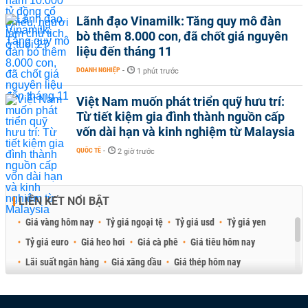
Lãnh đạo Vinamilk: Tăng quy mô đàn
bò thêm 8.000 con, đã chốt giá nguyên
liệu đến tháng 11
DOANH NGHIỆP
-
1 phút trước
Việt Nam muốn phát triển quỹ hưu trí:
Từ tiết kiệm gia đình thành nguồn cấp
vốn dài hạn và kinh nghiệm từ Malaysia
QUỐC TẾ
-
2 giờ trước
LIÊN KẾT NỔI BẬT
Giá vàng hôm nay
Tỷ giá ngoại tệ
Tỷ giá usd
Tỷ giá yen
Tỷ giá euro
Giá heo hơi
Giá cà phê
Giá tiêu hôm nay
Lãi suất ngân hàng
Giá xăng dầu
Giá thép hôm nay
Giá sầu riêng
Giá thịt heo
Giá gạo
Giá cao su
Best Retail Brokers
Diễn đàn đầu tư Việt Nam 2026