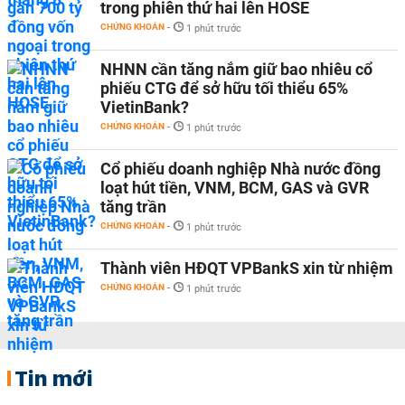
trong phiên thứ hai lên HOSE
CHỨNG KHOÁN
-
1 phút trước
NHNN cần tăng nắm giữ bao nhiêu cổ
phiếu CTG để sở hữu tối thiểu 65%
VietinBank?
CHỨNG KHOÁN
-
1 phút trước
Cổ phiếu doanh nghiệp Nhà nước đồng
loạt hút tiền, VNM, BCM, GAS và GVR
tăng trần
CHỨNG KHOÁN
-
1 phút trước
Thành viên HĐQT VPBankS xin từ nhiệm
CHỨNG KHOÁN
-
1 phút trước
Tin mới