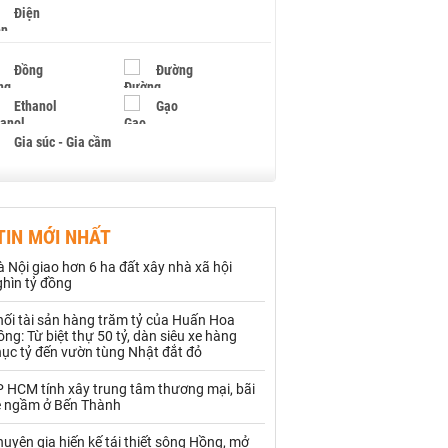
Điện
Đồng
Đường
Ethanol
Gạo
Gia súc - Gia cầm
Giấy
Gỗ
TIN MỚI NHẤT
Hạt điều
Hồ tiêu - Hạt tiêu
 Nội giao hơn 6 ha đất xây nhà xã hội
Khí đốt
ghìn tỷ đồng
hối tài sản hàng trăm tỷ của Huấn Hoa
Kim loại khác
Mắc ca
ng: Từ biệt thự 50 tỷ, dàn siêu xe hàng
hục tỷ đến vườn tùng Nhật đắt đỏ
Muối
Ngũ cốc
P HCM tính xây trung tâm thương mại, bãi
Nhựa - Hạt nhựa
e ngầm ở Bến Thành
uyên gia hiến kế tái thiết sông Hồng, mở