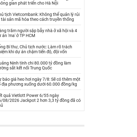
Palladium
Phân bón
ông gian phát triển cho Hà Nội
Rau - Củ -Quả
Sắt thép
ủ tịch Vietcombank: Không thể quản lý rủi
 tài sản mã hóa theo cách truyền thống
Sữa
ng trăm người sập bẫy nhà ở xã hội và 4
ự án 'ma' ở TP HCM
Than
Thức ăn chăn nuôi
ng Bí thư, Chủ tịch nước: Làm rõ trách
iệm khi dự án chậm tiến độ, đội vốn
Thủy hải sản khác
Tôm
ảng Ninh tính chi 80.000 tỷ đồng làm
Vàng
ường sắt kết nối Trung Quốc
 báo giá heo hơi ngày 7/8: Sẽ có thêm một
VLXD khác
Xăng dầu
ố địa phương xuống dưới 60.000 đồng/kg
Xi măng - Clynker
t quả Vietlott Power 6/55 ngày
6/08/2026 Jackpot 2 hơn 3,3 tỷ đồng đã có
hủ