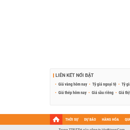
LIÊN KẾT NỔI BẬT
Giá vàng hôm nay
Tỷ giá ngoại tệ
Tỷ gi
Giá thép hôm nay
Giá sầu riêng
Giá thị
THỜI SỰ
DỰ BÁO
HÀNG HÓA
QU