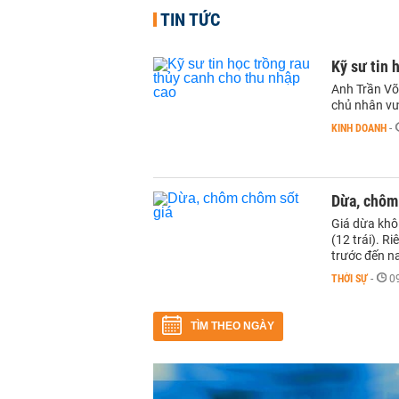
TIN TỨC
Kỹ sư tin 
Anh Trần Võ 
chủ nhân vư
KINH DOANH
-
Dừa, chôm
Giá dừa khô
(12 trái). R
trước đến n
THỜI SỰ
-
0
TÌM THEO NGÀY