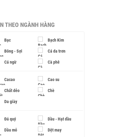
IN THEO NGÀNH HÀNG
Bạc
Bạch Kim
Bông - Sợi
Cá da trơn
Cá ngừ
Cà phê
Cacao
Cao su
Chất dẻo
Chè
Da giày
Đá quý
Dầu - Hạt dầu
Dầu mỏ
Dệt may