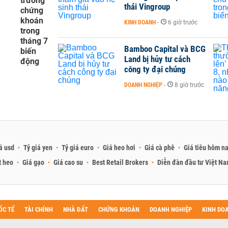
trường
thái Vingroup
chứng
khoán
KINH DOANH
-
6 giờ trước
trong
tháng 7
Bamboo Capital và BCG
biến
Land bị hủy tư cách
động
công ty đại chúng
DOANH NGHIỆP
-
8 giờ trước
á usd
Tỷ giá yen
Tỷ giá euro
Giá heo hơi
Giá cà phê
Giá tiêu hôm n
t heo
Giá gạo
Giá cao su
Best Retail Brokers
Diễn đàn đầu tư Việt N
ỐC TẾ
TÀI CHÍNH
NHÀ ĐẤT
CHỨNG KHOÁN
DOANH NGHIỆP
KINH DO