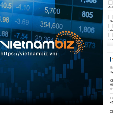
Hà
n
K
Hồ
c
T
x
Ch