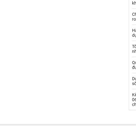
kh
Ch
ro
Hà
d
Tổ
nh
Qu
đ
Dự
s
Kế
0
c