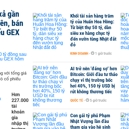
xả gần
Khối tài sản hàng trăm
iên, bán
tỷ của Huấn Hoa Hồng:
Từ biệt thự 50 tỷ, dàn
ếu GEX
siêu xe hàng chục tỷ
đến vườn tùng Nhật đắt
đỏ
KINH DOANH
-
1 giờ trước
AI trở nên 'đáng sợ' hơn
g với tổng giá
Bitcoin: Giới đầu tư tháo
đó cổ phiếu
chạy vì thị trường bốc
hơi 40%, 150 tỷ USD bị
rút không thương tiếc
Hơn
227.000
QUỐC TẾ
-
5 giờ trước
tài
khoản
Con gái tỷ phú Phạm
gia
Nhật Vượng lần đầu
nhập thị
tham gia vào hệ sinh