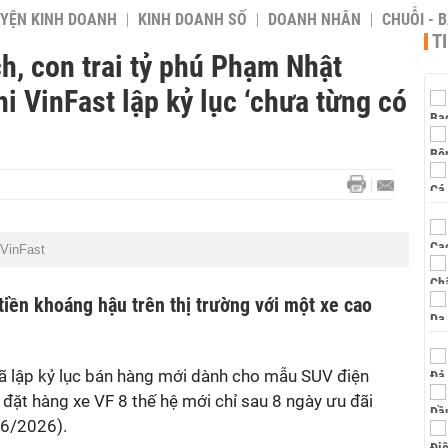
YỆN KINH DOANH
KINH DOANH SỐ
DOANH NHÂN
CHUỖI - 
T
h, con trai tỷ phú Phạm Nhật
i VinFast lập kỷ lục ‘chưa từng có
 VinFast
 tiền khoáng hậu trên thị trường với một xe cao
ã lập kỷ lục bán hàng mới dành cho mẫu SUV điện
đặt hàng xe VF 8 thế hệ mới chỉ sau 8 ngày ưu đãi
/6/2026).