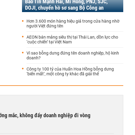
Bảo Tín Mạnh Hải, Mi Hồng, PNJ, SJC,
DOJI, chuyển hồ sơ sang Bộ Công an
Hơn 3.600 món hàng hiệu giả trong cửa hàng nhờ
người Việt đứng tên
AEON bán mảng siêu thị tại Thái Lan, dồn lực cho
‘cuộc chiến’ tại Việt Nam
Vì sao bỗng dưng đứng tên doanh nghiệp, hộ kinh
doanh?
Công ty 100 tỷ của Huấn Hoa Hồng bỗng dưng
‘biến mất’, một công ty khác đã giải thể
ướng mắc, không đẩy doanh nghiệp đi vòng