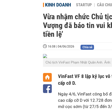
KINH DOANH
STARTUP
CÂU CHU
Vừa nhậm chức Chủ tịc
Vượng đã báo tin vui kh
tiền lệ’
16:08 | 04/06/2026
Chia sẻ
Chủ tịch VinFast Phạm Nhật Quân Anh. Ảnh:
VinFast VF 8 lập kỷ lục vô
cấp cỡ D.
Ngày 4/6, VinFast công bố đ
cao cấp cỡ D với 12.728 đơn 
mở cọc sớm (từ 27/5 đến 3