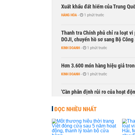
Xuất khẩu đất hiếm của Trung Qu
HÀNG HÓA
-
1 phút trước
Thanh tra Chính phủ chỉ ra loạt v
DOJI, chuyển hồ sơ sang Bộ Công
KINH DOANH
-
1 phút trước
Hơn 3.600 món hàng hiệu giả tron
KINH DOANH
-
1 phút trước
'Cần phân định rủi ro của hoạt độn
THỜI SỰ
-
1 phút trước
ĐỌC NHIỀU NHẤT
Bí thư Thành ủy Hà Nội thúc tiến
THỜI SỰ
-
1 phút trước