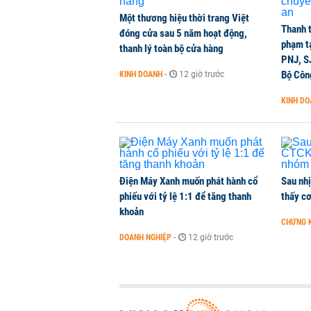
Một thương hiệu thời trang Việt
CEO Viettel Store: Smartphone AI
Thanh t
đóng cửa sau 5 năm hoạt động,
của người dùng
phạm t
thanh lý toàn bộ cửa hàng
CHUYỂN ĐỘNG THỊ TRƯỜNG
-
13 phút trước
PNJ, S
Bộ Côn
KINH DOANH
-
12 giờ trước
Chuyên gia quốc tế đánh giá tích 
KINH D
TÀI CHÍNH
-
3 giờ trước
Điện Máy Xanh muốn phát hành cổ
Sau nh
phiếu với tỷ lệ 1:1 để tăng thanh
thấy cơ
khoản
CHỨNG 
DOANH NGHIỆP
-
12 giờ trước