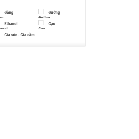
Đồng
Đường
Ethanol
Gạo
Gia súc - Gia cầm
Giấy
Gỗ
Hạt điều
Hồ tiêu - Hạt tiêu
Khí đốt
Kim loại khác
Mắc ca
Muối
Ngũ cốc
Nhựa - Hạt nhựa
Palladium
Phân bón