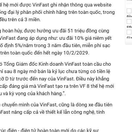
ế hệ mới được VinFast ghi nhận thông qua website
ống đại lý phân phối chính hãng trên toàn quốc, trong
ều trên cả 3 miền.
g hoàn hủy, được hưởng ưu đãi 51 triệu đồng cùng
VinFast đang áp dụng như: ưu đãi 10% giá niêm yết
 cố định 5%/năm trong 3 năm đầu tiên, miễn phí sạc
n trên toàn quốc đến hết ngày 10/2/2029.
hó Tổng Giám đốc Kinh doanh VinFast toàn cầu cho
hỉ sau 8 ngày mở bán là kỷ lục chưa từng có tiền lệ
cỡ D từ trước đến nay của VinFast. Điều này khẳng
cấp đáng giá mà VinFast tạo ra trên VF 8 thế hệ mới
 và kỳ vọng của khách hàng.”.
 chuyển mình của VinFast, cũng là dòng xe đầu tiên
ast nâng cấp cả về thiết kế lẫn công nghệ, tính
úc điện - điện tử hoàn toàn mới do các kỹ sư