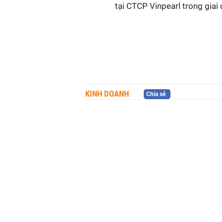
tại CTCP Vinpearl trong gia
KINH DOANH
Chia sẻ