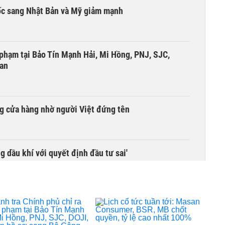
ốc sang Nhật Bản và Mỹ giảm mạnh
i phạm tại Bảo Tín Mạnh Hải, Mi Hồng, PNJ, SJC,
 an
g cửa hàng nhờ người Việt đứng tên
g dầu khí với quyết định đầu tư sai'
 độ hai dự án giao thông trọng điểm phía Nam Thủ đô