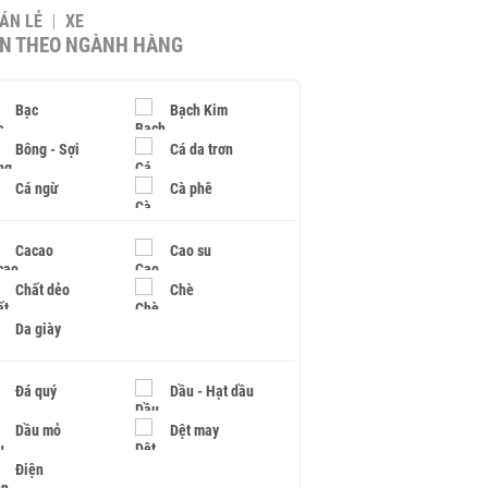
BÁN LẺ
XE
IN THEO NGÀNH HÀNG
Bạc
Bạch Kim
Bông - Sợi
Cá da trơn
Cá ngừ
Cà phê
Cacao
Cao su
Chất dẻo
Chè
Da giày
Đá quý
Dầu - Hạt dầu
Dầu mỏ
Dệt may
Điện