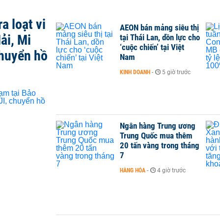
a loạt vi
AEON bán mảng siêu thị
ải, Mi
tại Thái Lan, dồn lực cho
‘cuộc chiến’ tại Việt
chuyển hồ
Nam
KINH DOANH
-
5 giờ trước
Ngân hàng Trung ương
Trung Quốc mua thêm
20 tấn vàng trong tháng
7
HÀNG HÓA
-
4 giờ trước