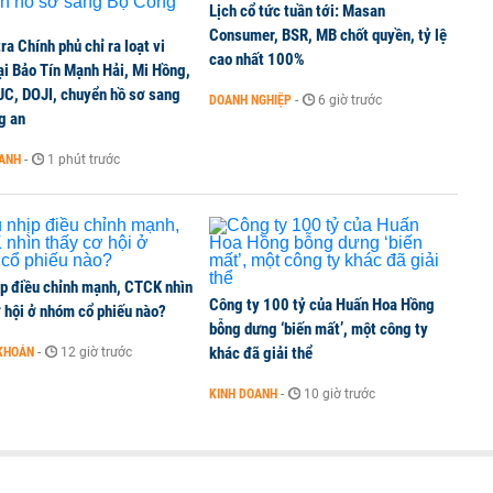
Lịch cổ tức tuần tới: Masan
 và thiết bị gập đang định hình xu hướng nâng cấp
Consumer, BSR, MB chốt quyền, tỷ lệ
ra Chính phủ chỉ ra loạt vi
cao nhất 100%
ại Bảo Tín Mạnh Hải, Mi Hồng,
JC, DOJI, chuyển hồ sơ sang
DOANH NGHIỆP
-
6 giờ trước
g an
cực về tiền đồng của Việt Nam
OANH
-
1 phút trước
ịp điều chỉnh mạnh, CTCK nhìn
Công ty 100 tỷ của Huấn Hoa Hồng
 hội ở nhóm cổ phiếu nào?
bỗng dưng ‘biến mất’, một công ty
khác đã giải thể
KHOÁN
-
12 giờ trước
KINH DOANH
-
10 giờ trước