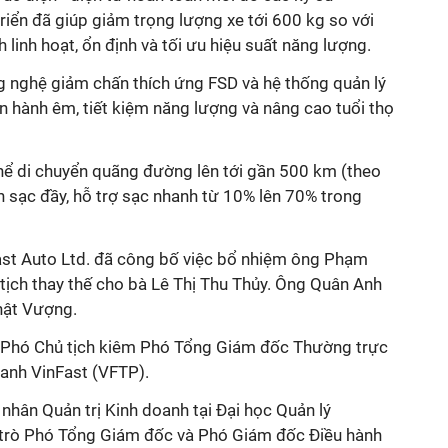
triển đã giúp giảm trọng lượng xe tới 600 kg so với
h linh hoạt, ổn định và tối ưu hiệu suất năng lượng.
 nghệ giảm chấn thích ứng FSD và hệ thống quản lý
ận hành êm, tiết kiệm năng lượng và nâng cao tuổi thọ
thể di chuyển quãng đường lên tới gần 500 km (theo
 sạc đầy, hỗ trợ sạc nhanh từ 10% lên 70% trong
Fast Auto Ltd. đã công bố việc bổ nhiệm ông Phạm
 tịch thay thế cho bà Lê Thị Thu Thủy. Ông Quân Anh
hật Vượng.
í Phó Chủ tịch kiêm Phó Tổng Giám đốc Thường trực
oanh VinFast (VFTP).
hân Quản trị Kinh doanh tại Đại học Quản lý
 trò Phó Tổng Giám đốc và Phó Giám đốc Điều hành