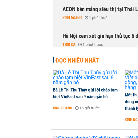
AEON bán mảng siêu thị tại Thái L
KINH DOANH
-
1 phút trước
Hà Nội xem xét gia hạn thủ tục 6 
THỜI SỰ
-
1 phút trước
ĐỌC NHIỀU NHẤT
Bà Lê Thị Thu Thủy gửi lời chào tạm
Một thư
biệt VinFast sau 9 năm gắn bó
đóng c
thanh l
KINH DOANH
-
16 giờ trước
KINH D