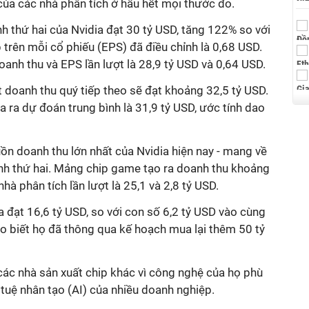
của các nhà phân tích ở hầu hết mọi thước đo.
nh thứ hai của Nvidia đạt 30 tỷ USD, tăng 122% so với
trên mỗi cổ phiếu (EPS) đã điều chỉnh là 0,68 USD.
anh thu và EPS lần lượt là 28,9 tỷ USD và 0,64 USD.
 doanh thu quý tiếp theo sẽ đạt khoảng 32,5 tỷ USD.
 ra dự đoán trung bình là 31,9 tỷ USD, ước tính dao
ồn doanh thu lớn nhất của Nvidia hiện nay - mang về
ính thứ hai. Mảng chip game tạo ra doanh thu khoảng
nhà phân tích lần lượt là 25,1 và 2,8 tỷ USD.
 đạt 16,6 tỷ USD, so với con số 6,
2
tỷ USD vào cùng
o biết họ đã thông qua kế hoạch mua lại thêm 50 tỷ
 các nhà sản xuất chip khác vì công nghệ của họ phù
í tuệ nhân tạo (AI) của nhiều doanh nghiệp.