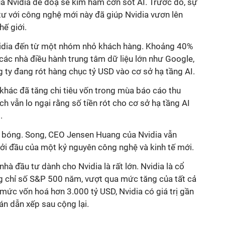
a Nvidia đe doạ sẽ kìm hãm cơn sốt AI. Trước đó, sự
tư với công nghệ mới này đã giúp Nvidia vươn lên
hế giới.
vidia đến từ một nhóm nhỏ khách hàng. Khoảng 40%
các nhà điều hành trung tâm dữ liệu lớn như Google,
 ty đang rót hàng chục tỷ USD vào cơ sở hạ tầng AI.
khác đã tăng chi tiêu vốn trong mùa báo cáo thu
ích vẫn lo ngại rằng số tiền rót cho cơ sở hạ tầng AI
.
 bóng. Song, CEO Jensen Huang của Nvidia vẫn
hởi đầu của một kỷ nguyên công nghệ và kinh tế mới.
hà đầu tư dành cho Nvidia là rất lớn. Nvidia là cổ
ng chỉ số S&P 500 năm, vượt qua mức tăng của tất cả
mức vốn hoá hơn 3.000 tỷ USD, Nvidia có giá trị gần
án dẫn xếp sau cộng lại.