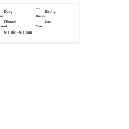
Đồng
Đường
Ethanol
Gạo
Gia súc - Gia cầm
Giấy
Gỗ
Hạt điều
Hồ tiêu - Hạt tiêu
Khí đốt
Kim loại khác
Mắc ca
Muối
Ngũ cốc
Nhựa - Hạt nhựa
Palladium
Phân bón