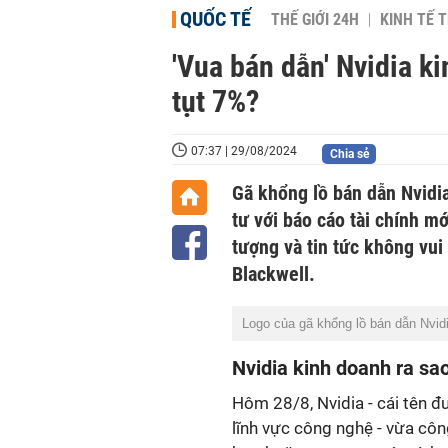
QUỐC TẾ
THẾ GIỚI 24H
KINH TẾ T
'Vua bán dẫn' Nvidia k
tụt 7%?
07:37 | 29/08/2024
Chia sẻ
Gã khổng lồ bán dẫn Nvidi
tư với báo cáo tài chính m
tượng và tin tức không vui 
Blackwell.
Logo của gã khổng lồ bán dẫn Nvid
Nvidia kinh doanh ra sa
Hôm
28/8, Nvidia - cái tên
lĩnh vực công nghệ - vừa cô