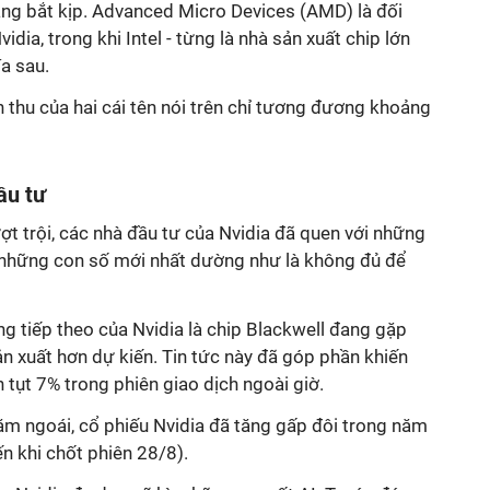
ắng bắt kịp. Advanced Micro Devices (AMD) là đối
idia, trong khi Intel - từng là nhà sản xuất chip lớn
ía sau.
h thu của hai cái tên nói trên chỉ tương đương khoảng
ầu tư
ượt trội, các nhà đầu tư của Nvidia đã quen với những
 những con số mới nhất dường như là không đủ để
g tiếp theo của Nvidia là chip Blackwell đang gặp
n xuất hơn dự kiến. Tin tức này đã góp phần khiến
 tụt 7% trong phiên giao dịch ngoài giờ.
ăm ngoái, cổ phiếu Nvidia đã tăng gấp đôi trong năm
ến khi chốt phiên 28/8).