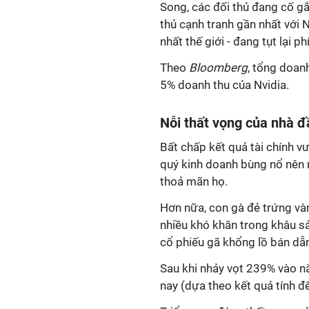
Song, các đối thủ đang cố g
thủ cạnh tranh gần nhất với Nv
nhất thế giới - đang tụt lại ph
Theo
Bloomberg
, tổng doan
5% doanh thu của Nvidia.
Nỗi thất vọng của nhà đ
Bất chấp kết quả tài chính v
quý kinh doanh bùng nổ nên
thoả mãn họ.
Hơn nữa, con gà đẻ trứng vàn
nhiều khó khăn trong khâu sả
cổ phiếu gã khổng lồ bán dẫn
Sau
khi nhảy vọt 239% vào n
nay (dựa theo kết quả tính đ