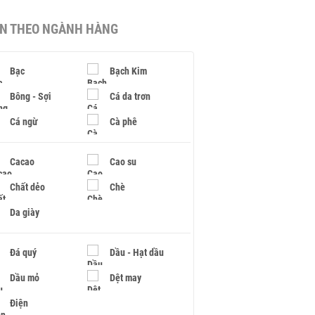
IN THEO NGÀNH HÀNG
Bạc
Bạch Kim
Bông - Sợi
Cá da trơn
Cá ngừ
Cà phê
Cacao
Cao su
Chất dẻo
Chè
Da giày
Đá quý
Dầu - Hạt dầu
Dầu mỏ
Dệt may
Điện