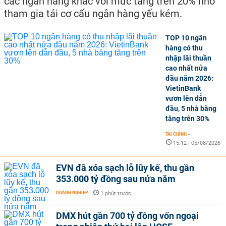
các ngân hàng khác với mức tăng trên 20% nhờ
tham gia tái cơ cấu ngân hàng yếu kém.
TOP 10 ngân
hàng có thu
nhập lãi thuần
cao nhất nửa
đầu năm 2026:
VietinBank
vươn lên dẫn
đầu, 5 nhà băng
tăng trên 30%
TÀI CHÍNH
-
15:12 | 05/08/2026
EVN đã xóa sạch lỗ lũy kế, thu gần
353.000 tỷ đồng sau nửa năm
DOANH NGHIỆP
-
1 phút trước
DMX hút gần 700 tỷ đồng vốn ngoại