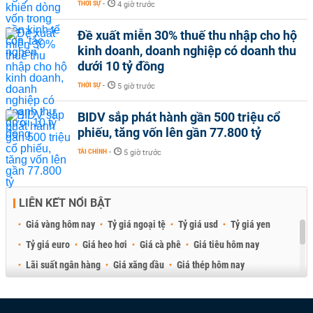
THỜI SỰ
-
4 giờ trước
Đề xuất miễn 30% thuế thu nhập cho hộ
kinh doanh, doanh nghiệp có doanh thu
dưới 10 tỷ đồng
THỜI SỰ
-
5 giờ trước
BIDV sắp phát hành gần 500 triệu cổ
phiếu, tăng vốn lên gần 77.800 tỷ
TÀI CHÍNH
-
5 giờ trước
LIÊN KẾT NỔI BẬT
Giá vàng hôm nay
Tỷ giá ngoại tệ
Tỷ giá usd
Tỷ giá yen
Tỷ giá euro
Giá heo hơi
Giá cà phê
Giá tiêu hôm nay
Lãi suất ngân hàng
Giá xăng dầu
Giá thép hôm nay
Giá sầu riêng
Giá thịt heo
Giá gạo
Giá cao su
Best Retail Brokers
Diễn đàn đầu tư Việt Nam 2026