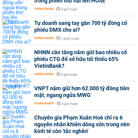
trong phiên thứ hai lên HOSE
CHỨNG KHOÁN
-
4 giờ trước
Tự doanh sang tay gần 700 tỷ đồng cổ
phiếu DMX cho ai?
CHỨNG KHOÁN
-
1 phút trước
NHNN cần tăng nắm giữ bao nhiêu cổ
phiếu CTG để sở hữu tối thiểu 65%
VietinBank?
CHỨNG KHOÁN
-
4 giờ trước
VNPT nắm giữ hơn 62.000 tỷ đồng tiền
mặt, ngang ngửa MWG
DOANH NGHIỆP
-
4 giờ trước
Chuyên gia Phạm Xuân Hoè chỉ ra 6
nguyên nhân khiến dòng vốn trong nền
kinh tế còn 'tắc nghẽn'