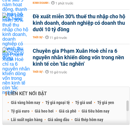
KINH DOANH
-
1 phút trước
Đề xuất miễn 30% thuế thu nhập cho hộ
kinh doanh, doanh nghiệp có doanh thu
dưới 10 tỷ đồng
THỜI SỰ
-
11 giờ trước
Chuyên gia Phạm Xuân Hoè chỉ ra 6
nguyên nhân khiến dòng vốn trong nền
kinh tế còn 'tắc nghẽn'
THỜI SỰ
-
10 giờ trước
LIÊN KẾT NỔI BẬT
Giá vàng hôm nay
Tỷ giá ngoại tệ
Tỷ giá usd
Tỷ giá yen
Tỷ giá euro
Giá heo hơi
Giá cà phê
Giá tiêu hôm nay
Lãi suất ngân hàng
Giá xăng dầu
Giá thép hôm nay
Giá sầu riêng
Giá thịt heo
Giá gạo
Giá cao su