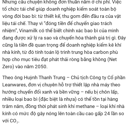
Nhưng câu chuyện không đơn thuần nằm ở chi phí. Việc
tổ chức tái chế giúp doanh nghiệp kiểm soát toàn bộ
vòng đời bao bì: từ thiết kế, thu gom đến đầu ra của vật
liệu tái chế. Thay vì “đóng tiền để chuyển giao trách
nhiệm”, Vinamilk có thể biết chính xác bao bì của mình
đang được xử lý ra sao và chuyển hóa thành giá trị gì. Đây
cũng là tiền đề quan trọng để doanh nghiệp kiểm kê khí
nhà kính, từ đó tính toán lộ trình trung hòa carbon phù
hợp cho mục tiêu đạt phát thải ròng bằng không (Net
Zero) vào năm 2050.
Theo ông Huỳnh Thanh Trung – Chủ tịch Công ty Cổ phần
Leanwares, đơn vị chuyên hỗ trợ thiết lập nhà máy theo
hướng chuyển đổi xanh và bền vững – nếu bị chôn lấp,
nhiều loại bao bì (đặc biệt là nhựa) có thể tồn tại hàng
trăm năm, đồng thời phát sinh khí methane – loại khí nhà
kính có mức độ gây nóng lên toàn cầu cao gấp 24 lần so
với CO₂.