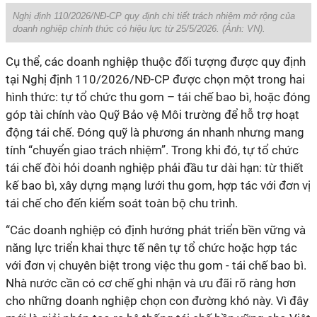
Nghị định 110/2026/NĐ-CP quy định chi tiết trách nhiệm mở rộng của
doanh nghiệp chính thức có hiệu lực từ 25/5/2026. (Ảnh: VN).
Cụ thể, các doanh nghiệp thuộc đối tượng được quy định
tại Nghị định 110/2026/NĐ-CP được chọn một trong hai
hình thức: tự tổ chức thu gom – tái chế bao bì, hoặc đóng
góp tài chính vào Quỹ Bảo vệ Môi trường để hỗ trợ hoạt
động tái chế. Đóng quỹ là phương án nhanh nhưng mang
tính “chuyển giao trách nhiệm”. Trong khi đó, tự tổ chức
tái chế đòi hỏi doanh nghiệp phải đầu tư dài hạn: từ thiết
kế bao bì, xây dựng mạng lưới thu gom, hợp tác với đơn vị
tái chế cho đến kiểm soát toàn bộ chu trình.
“Các doanh nghiệp có định hướng phát triển bền vững và
năng lực triển khai thực tế nên tự tổ chức hoặc hợp tác
với đơn vị chuyên biệt trong việc thu gom - tái chế bao bì.
Nhà nước cần có cơ chế ghi nhận và ưu đãi rõ ràng hơn
cho những doanh nghiệp chọn con đường khó này. Vì đây