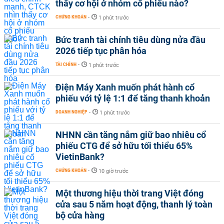
thấy cơ hội ở nhóm cổ phiếu nào?
CHỨNG KHOÁN
-
1 phút trước
Bức tranh tài chính tiêu dùng nửa đầu
2026 tiếp tục phân hóa
TÀI CHÍNH
-
1 phút trước
Điện Máy Xanh muốn phát hành cổ
phiếu với tỷ lệ 1:1 để tăng thanh khoản
DOANH NGHIỆP
-
1 phút trước
NHNN cần tăng nắm giữ bao nhiêu cổ
phiếu CTG để sở hữu tối thiểu 65%
VietinBank?
CHỨNG KHOÁN
-
10 giờ trước
Một thương hiệu thời trang Việt đóng
cửa sau 5 năm hoạt động, thanh lý toàn
bộ cửa hàng