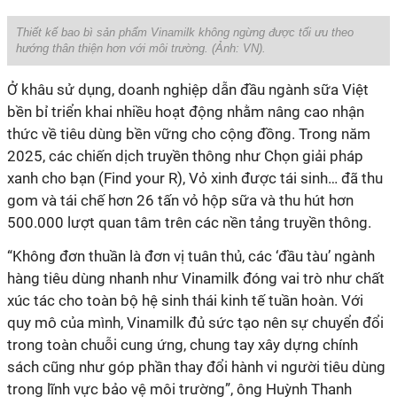
Thiết kế bao bì sản phẩm Vinamilk không ngừng được tối ưu theo
hướng thân thiện hơn với môi trường. (Ảnh: VN).
Ở khâu sử dụng, doanh nghiệp dẫn đầu ngành sữa Việt
bền bỉ triển khai nhiều hoạt động nhằm nâng cao nhận
thức về tiêu dùng bền vững cho cộng đồng. Trong năm
2025, các chiến dịch truyền thông như Chọn giải pháp
xanh cho bạn (Find your R), Vỏ xinh được tái sinh… đã thu
gom và tái chế hơn 26 tấn vỏ hộp sữa và thu hút hơn
500.000 lượt quan tâm trên các nền tảng truyền thông.
“Không đơn thuần là đơn vị tuân thủ, các ‘đầu tàu’ ngành
hàng tiêu dùng nhanh như Vinamilk đóng vai trò như chất
xúc tác cho toàn bộ hệ sinh thái kinh tế tuần hoàn. Với
quy mô của mình, Vinamilk đủ sức tạo nên sự chuyển đổi
trong toàn chuỗi cung ứng, chung tay xây dựng chính
sách cũng như góp phần thay đổi hành vi người tiêu dùng
trong lĩnh vực bảo vệ môi trường”, ông Huỳnh Thanh