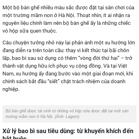
Một bộ bàn ghế nhiều màu sắc được đặt tại sân chơi của
một trường mầm non ở Hà Nội. Thoạt nhìn, ít ai nhận ra
nguyên liệu chính làm nên bộ bàn ghế ấy là những chiếc
vỏ hộp sữa quen thuộc.
Câu chuyện tưởng nhỏ này lại phản ánh một xu hướng lớn
đang diễn ra trên toàn cầu: thay vì kết thúc tại bãi chôn
lấp, bao bì sau sử dụng có thêm “vòng đời thứ hai” – trở
thành vật dụng hữu ích phục vụ cộng đồng. Và tại Việt
Nam, xu hướng ấy đang bước vào một giai đoạn mới, khi
chính sách bắt đầu “siết” chặt trách nhiệm của doanh
nghiệp.
Bộ bàn ghế được tái sinh từ những vỏ hộp sữa được đặt tại một sân
trường mầm non ở Hà Nội. (Ảnh: Lagom).
Xử lý bao bì sau tiêu dùng: từ khuyến khích đến
bắt buộc