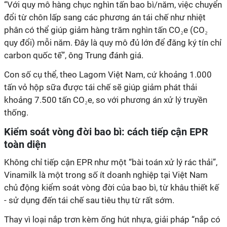
“Với quy mô hàng chục nghìn tấn bao bì/năm, việc chuyển
đổi từ chôn lấp sang các phương án tái chế như nhiệt
phân có thể giúp giảm hàng trăm nghìn tấn CO₂e (CO₂
quy đổi) mỗi năm. Đây là quy mô đủ lớn để đăng ký tín chỉ
carbon quốc tế”, ông Trung đánh giá.
Con số cụ thể, theo Lagom Việt Nam, cứ khoảng 1.000
tấn vỏ hộp sữa được tái chế sẽ giúp giảm phát thải
khoảng 7.500 tấn CO₂e, so với phương án xử lý truyền
thống.
Kiểm soát vòng đời bao bì: cách tiếp cận EPR
toàn diện
Không chỉ tiếp cận EPR như một “bài toán xử lý rác thải”,
Vinamilk là một trong số ít doanh nghiệp tại Việt Nam
chủ động kiểm soát vòng đời của bao bì, từ khâu thiết kế
- sử dụng đến tái chế sau tiêu thụ từ rất sớm.
Thay vì loại nắp trơn kèm ống hút nhựa, giải pháp “nắp có