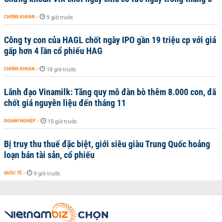
CHỨNG KHOÁN
-
9 giờ trước
Công ty con của HAGL chốt ngày IPO gần 19 triệu cp với giá
gấp hơn 4 lần cổ phiếu HAG
CHỨNG KHOÁN
-
18 giờ trước
Lãnh đạo Vinamilk: Tăng quy mô đàn bò thêm 8.000 con, đã
chốt giá nguyên liệu đến tháng 11
DOANH NGHIỆP
-
15 giờ trước
Bị truy thu thuế đặc biệt, giới siêu giàu Trung Quốc hoảng
loạn bán tài sản, cổ phiếu
QUỐC TẾ
-
9 giờ trước