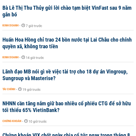
Bà Lê Thị Thu Thủy gửi lời chào tạm biệt VinFast sau 9 năm
gắn bó
KINH DOANH
-
7 giờ trước
Huấn Hoa Hồng chỉ trao 24 bồn nước tại Lai Châu cho chính
quyền xã, không trao tiền
KINH DOANH
-
14 giờ trước
Lãnh đạo MB nói gì về việc tài trợ cho 18 dự án Vingroup,
Sungroup và Masterise?
TÀI CHÍNH
-
19 giờ trước
NHNN cần tăng nắm giữ bao nhiêu cổ phiếu CTG để sở hữu
tối thiểu 65% VietinBank?
CHỨNG KHOÁN
-
10 giờ trước
Chứng khoán VIX chốt ngày chia cổ tức ngay trong tháng 8