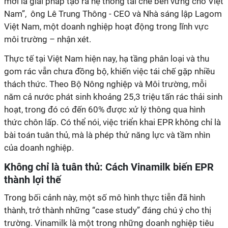
mới là giải pháp tạo ra hệ thống tái chế bền vững cho Việt
Nam”, ông Lê Trung Thông - CEO và Nhà sáng lập Lagom
Việt Nam, một doanh nghiệp hoạt động trong lĩnh vực
môi trường – nhận xét.
Thực tế tại Việt Nam hiện nay, hạ tầng phân loại và thu
gom rác vẫn chưa đồng bộ, khiến việc tái chế gặp nhiều
thách thức. Theo Bộ Nông nghiệp và Môi trường, mỗi
năm cả nước phát sinh khoảng 25,3 triệu tấn rác thải sinh
hoạt, trong đó có đến 60% được xử lý thông qua hình
thức chôn lấp. Có thể nói, việc triển khai EPR không chỉ là
bài toán tuân thủ, mà là phép thử năng lực và tầm nhìn
của doanh nghiệp.
Không chỉ là tuân thủ: Cách Vinamilk biến EPR
thành lợi thế
Trong bối cảnh này, một số mô hình thực tiễn đã hình
thành, trở thành những “case study” đáng chú ý cho thị
trường. Vinamilk là một trong những doanh nghiệp tiêu