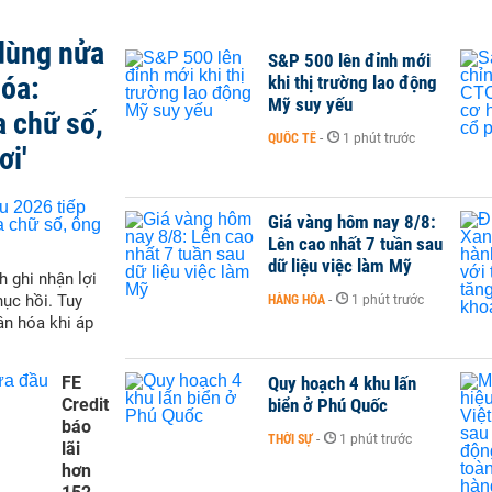
 dùng nửa
S&P 500 lên đỉnh mới
hóa:
khi thị trường lao động
Mỹ suy yếu
a chữ số,
QUỐC TẾ
-
1 phút trước
ơi'
Giá vàng hôm nay 8/8:
Lên cao nhất 7 tuần sau
dữ liệu việc làm Mỹ
h ghi nhận lợi
hục hồi. Tuy
HÀNG HÓA
-
1 phút trước
ân hóa khi áp
FE
Quy hoạch 4 khu lấn
Credit
biển ở Phú Quốc
báo
THỜI SỰ
-
1 phút trước
lãi
hơn