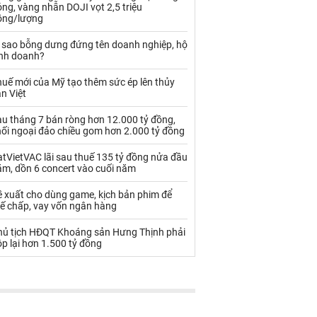
Palladium
Phân bón
ng, vàng nhẫn DOJI vọt 2,5 triệu
ồng/lượng
Rau - Củ -Quả
Sắt thép
ì sao bỗng dưng đứng tên doanh nghiệp, hộ
inh doanh?
Sữa
uế mới của Mỹ tạo thêm sức ép lên thủy
n Việt
Than
Thức ăn chăn nuôi
au tháng 7 bán ròng hơn 12.000 tỷ đồng,
Thủy hải sản khác
Tôm
hối ngoại đảo chiều gom hơn 2.000 tỷ đồng
Vàng
tVietVAC lãi sau thuế 135 tỷ đồng nửa đầu
ăm, dồn 6 concert vào cuối năm
VLXD khác
Xăng dầu
ề xuất cho dùng game, kịch bản phim để
hế chấp, vay vốn ngân hàng
Xi măng - Clynker
hủ tịch HĐQT Khoáng sản Hưng Thịnh phải
p lại hơn 1.500 tỷ đồng