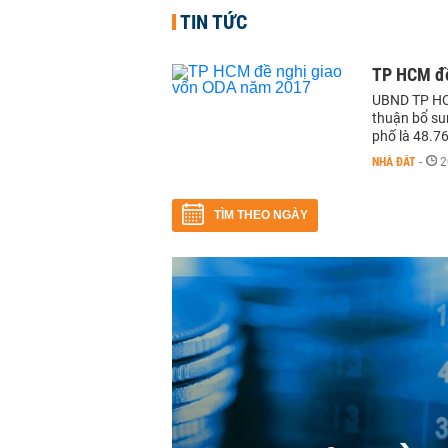
TIN TỨC
TP HCM đề
UBND TP HCM
thuận bổ su
phố là 48.76
NHÀ ĐẤT
-
2
TÌM THEO NGÀY