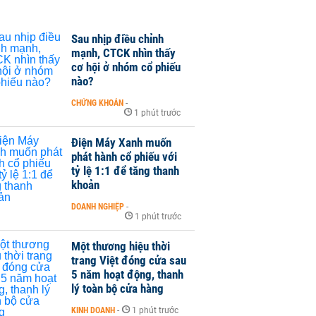
Sau nhịp điều chỉnh
mạnh, CTCK nhìn thấy
cơ hội ở nhóm cổ phiếu
nào?
CHỨNG KHOÁN
-
1 phút trước
Điện Máy Xanh muốn
phát hành cổ phiếu với
tỷ lệ 1:1 để tăng thanh
khoản
DOANH NGHIỆP
-
1 phút trước
Một thương hiệu thời
trang Việt đóng cửa sau
5 năm hoạt động, thanh
lý toàn bộ cửa hàng
KINH DOANH
-
1 phút trước