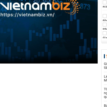
Gi
t
Lị
M
TO
n
q
B