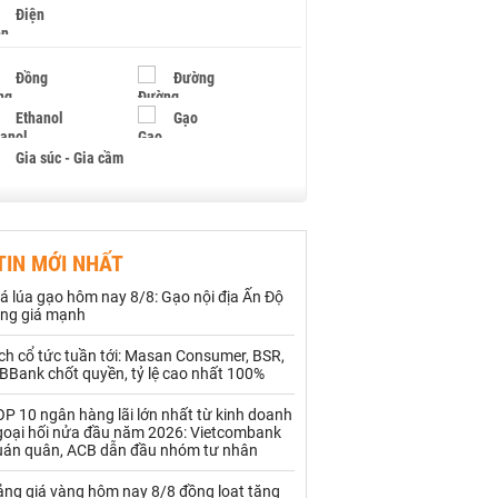
Điện
Đồng
Đường
Ethanol
Gạo
Gia súc - Gia cầm
Giấy
Gỗ
TIN MỚI NHẤT
Hạt điều
Hồ tiêu - Hạt tiêu
á lúa gạo hôm nay 8/8: Gạo nội địa Ấn Độ
Khí đốt
ăng giá mạnh
ch cổ tức tuần tới: Masan Consumer, BSR,
Kim loại khác
Mắc ca
BBank chốt quyền, tỷ lệ cao nhất 100%
Muối
Ngũ cốc
P 10 ngân hàng lãi lớn nhất từ kinh doanh
goại hối nửa đầu năm 2026: Vietcombank
Nhựa - Hạt nhựa
uán quân, ACB dẫn đầu nhóm tư nhân
ảng giá vàng hôm nay 8/8 đồng loạt tăng