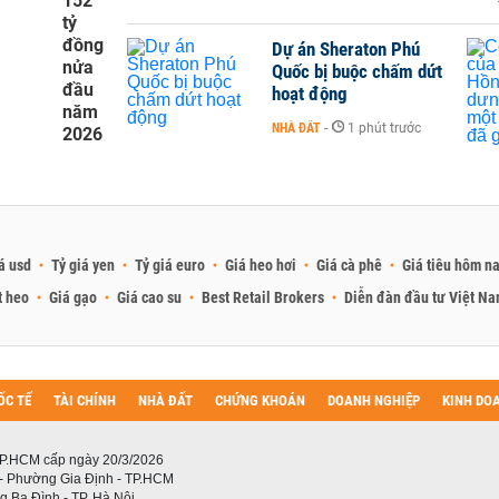
152
tỷ
đồng
Dự án Sheraton Phú
nửa
Quốc bị buộc chấm dứt
đầu
hoạt động
năm
NHÀ ĐẤT
-
1 phút trước
2026
á usd
Tỷ giá yen
Tỷ giá euro
Giá heo hơi
Giá cà phê
Giá tiêu hôm n
t heo
Giá gạo
Giá cao su
Best Retail Brokers
Diễn đàn đầu tư Việt N
ỐC TẾ
TÀI CHÍNH
NHÀ ĐẤT
CHỨNG KHOÁN
DOANH NGHIỆP
KINH DO
P.HCM cấp ngày 20/3/2026
 - Phường Gia Định - TP.HCM
 Ba Đình - TP. Hà Nội