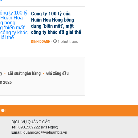
Công ty 100 tỷ của
Huấn Hoa Hồng bỗng
dưng ‘biến mất’, một
công ty khác đã giải thể
KINH DOANH
-
1 phút trước
ay
Lãi suất ngân hàng
Giá xăng dầu
am 2026
ANH
DỊCH VỤ QUẢNG CÁO
Tel:
0931589222 (Ms Ngọc)
Email:
quangcao@vietnambiz.vn