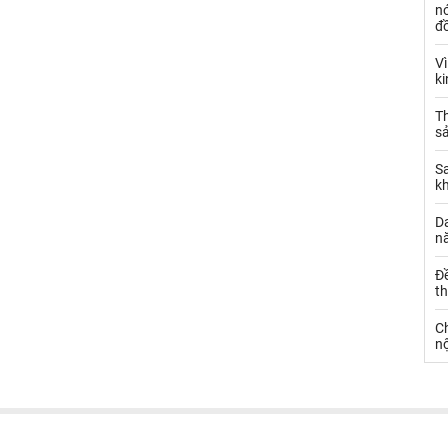
nó
đ
V
k
Th
sả
S
k
Da
n
Đ
t
C
nộ