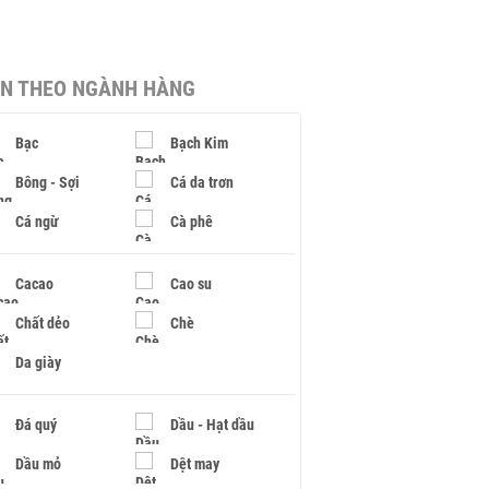
IN THEO NGÀNH HÀNG
Bạc
Bạch Kim
Bông - Sợi
Cá da trơn
Cá ngừ
Cà phê
Cacao
Cao su
Chất dẻo
Chè
Da giày
Đá quý
Dầu - Hạt dầu
Dầu mỏ
Dệt may