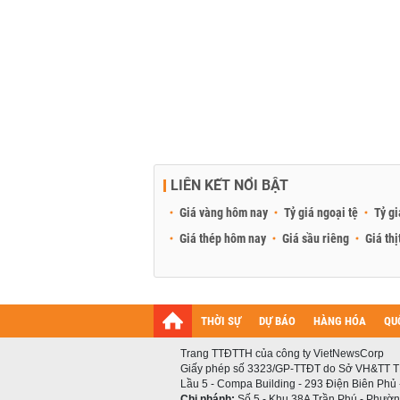
LIÊN KẾT NỔI BẬT
Giá vàng hôm nay
Tỷ giá ngoại tệ
Tỷ gi
Giá thép hôm nay
Giá sầu riêng
Giá thị
THỜI SỰ
DỰ BÁO
HÀNG HÓA
QU
Trang TTĐTTH của công ty VietNewsCorp
Giấy phép số 3323/GP-TTĐT do Sở VH&TT T
Lầu 5 - Compa Building - 293 Điện Biên Phủ
Chi nhánh:
Số 5 - Khu 38A Trần Phú - Phường