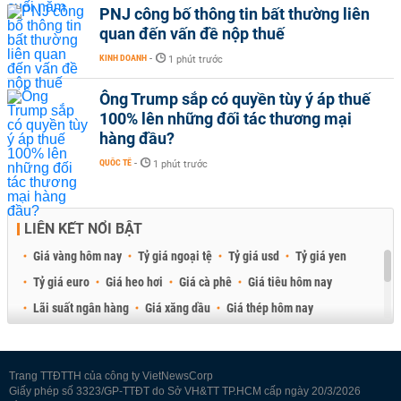
PNJ công bố thông tin bất thường liên
quan đến vấn đề nộp thuế
KINH DOANH
-
1 phút trước
Ông Trump sắp có quyền tùy ý áp thuế
100% lên những đối tác thương mại
hàng đầu?
QUỐC TẾ
-
1 phút trước
LIÊN KẾT NỔI BẬT
Giá vàng hôm nay
Tỷ giá ngoại tệ
Tỷ giá usd
Tỷ giá yen
Tỷ giá euro
Giá heo hơi
Giá cà phê
Giá tiêu hôm nay
Lãi suất ngân hàng
Giá xăng dầu
Giá thép hôm nay
Giá sầu riêng
Giá thịt heo
Giá gạo
Giá cao su
Best Retail Brokers
Diễn đàn đầu tư Việt Nam 2026
Trang TTĐTTH của công ty VietNewsCorp
Giấy phép số 3323/GP-TTĐT do Sở VH&TT TP.HCM cấp ngày 20/3/2026