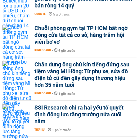
bán ròng 14 quý
QUỐC TẾ
-
5 giờ trước
Chuỗi phòng gym tại TP HCM bất ngờ
đóng cửa tất cả cơ sở, hàng trăm hội
viên bơ vơ
KINH DOANH
-
6 giờ trước
Chân dung ông chủ kín tiếng đứng sau
tiệm vàng Mi Hồng: Từ phụ xe, sửa đồ
điện tử cũ đến gây dựng thương hiệu
hơn 35 năm tuổi
KINH DOANH
-
1 giờ trước
SSI Research chỉ ra hai yếu tố quyết
định động lực tăng trưởng nửa cuối
năm
THỜI SỰ
-
1 phút trước