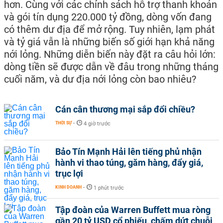
hơn. Cùng với các chính sách hỗ trợ thanh khoản
và gói tín dụng 220.000 tỷ đồng, dòng vốn đang
có thêm dư địa để mở rộng. Tuy nhiên, lạm phát
và tỷ giá vẫn là những biến số giới hạn khả năng
nới lỏng. Những diễn biến này đặt ra câu hỏi lớn:
dòng tiền sẽ được dẫn về đâu trong những tháng
cuối năm, và dư địa nới lỏng còn bao nhiêu?
Cán cân thương mại sắp đổi chiều?
THỜI SỰ
-
4 giờ trước
Bảo Tín Mạnh Hải lên tiếng phủ nhận
hành vi thao túng, găm hàng, đẩy giá,
trục lợi
KINH DOANH
-
1 phút trước
Tập đoàn của Warren Buffett mua ròng
gần 20 tỷ USD cổ phiếu, chấm dứt chuỗi