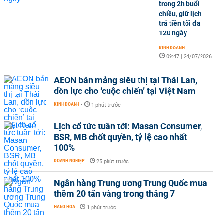
trong 2h buổi
chiều, giữ lịch
trả tiền tối đa
120 ngày
KINH DOANH
-
09:47 | 24/07/2026
AEON bán mảng siêu thị tại Thái Lan,
dồn lực cho ‘cuộc chiến’ tại Việt Nam
KINH DOANH
-
1 phút trước
Lịch cổ tức tuần tới: Masan Consumer,
BSR, MB chốt quyền, tỷ lệ cao nhất
100%
DOANH NGHIỆP
-
25 phút trước
Ngân hàng Trung ương Trung Quốc mua
thêm 20 tấn vàng trong tháng 7
HÀNG HÓA
-
1 phút trước