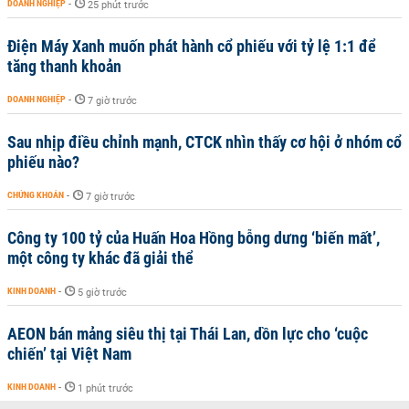
DOANH NGHIỆP
-
25 phút trước
Điện Máy Xanh muốn phát hành cổ phiếu với tỷ lệ 1:1 để
tăng thanh khoản
DOANH NGHIỆP
-
7 giờ trước
Sau nhịp điều chỉnh mạnh, CTCK nhìn thấy cơ hội ở nhóm cổ
phiếu nào?
CHỨNG KHOÁN
-
7 giờ trước
Công ty 100 tỷ của Huấn Hoa Hồng bỗng dưng ‘biến mất’,
một công ty khác đã giải thể
KINH DOANH
-
5 giờ trước
AEON bán mảng siêu thị tại Thái Lan, dồn lực cho ‘cuộc
chiến’ tại Việt Nam
KINH DOANH
-
1 phút trước