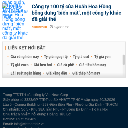
Công ty 100 tỷ của Huấn Hoa Hồng
bỗng dưng ‘biến mất’, một công ty khác
đã giải thể
KINH DOANH
-
5 giờ trước
LIÊN KẾT NỔI BẬT
Giá vàng hôm nay
Tỷ giá ngoại tệ
Tỷ giá usd
Tỷ giá yen
Tỷ giá euro
Giá heo hơi
Giá cà phê
Giá tiêu hôm nay
Lãi suất ngân hàng
Giá xăng dầu
Giá thép hôm nay
Giá sầu riêng
Giá thịt heo
Giá gạo
Giá cao su
Best Retail Brokers
Diễn đàn đầu tư Việt Nam 2026
Trang TTĐTTH của công ty VietNewsCorp
Giấy phép số 3323/GP-TTĐT do Sở VH&TT TP.HCM cấp ngày 20/3/2026
Lầu 5 - Compa Building - 293 Điện Biên Phủ - Phường Gia Định - TP.HCM
Chi nhánh:
Số 5 - Khu 38A Trần Phú - Phường Ba Đình - TP. Hà Nội
Chịu trách nhiệm nội dung:
Hoàng Hữu Lợi
Hotline:
0975798489
Email:
info@vietnambiz.vn