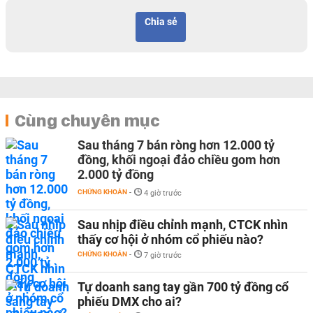
Chia sẻ
Cùng chuyên mục
Sau tháng 7 bán ròng hơn 12.000 tỷ
đồng, khối ngoại đảo chiều gom hơn
2.000 tỷ đồng
CHỨNG KHOÁN
-
4 giờ trước
Sau nhịp điều chỉnh mạnh, CTCK nhìn
thấy cơ hội ở nhóm cổ phiếu nào?
CHỨNG KHOÁN
-
7 giờ trước
Tự doanh sang tay gần 700 tỷ đồng cổ
phiếu DMX cho ai?