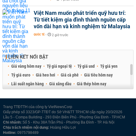
Việt Nam muốn phát triển quỹ hưu trí:
Từ tiết kiệm gia đình thành nguồn cấp
vốn dài hạn và kinh nghiệm từ Malaysia
QUỐC TẾ
-
2 giờ trước
LIÊN KẾT NỔI BẬT
Giá vàng hôm nay
Tỷ giá ngoại tệ
Tỷ giá usd
Tỷ giá yen
Tỷ giá euro
Giá heo hơi
Giá cà phê
Giá tiêu hôm nay
Lãi suất ngân hàng
Giá xăng dầu
Giá thép hôm nay
Giá sầu riêng
Giá thịt heo
Giá gạo
Giá cao su
Best Retail Brokers
Diễn đàn đầu tư Việt Nam 2026
Trang TTĐTTH của công ty VietNewsCorp
Giấy phép số 3323/GP-TTĐT do Sở VH&TT TP.HCM cấp ngày 20/3/2026
Lầu 5 - Compa Building - 293 Điện Biên Phủ - Phường Gia Định - TP.HCM
Chi nhánh:
Số 5 - Khu 38A Trần Phú - Phường Ba Đình - TP. Hà Nội
Chịu trách nhiệm nội dung:
Hoàng Hữu Lợi
Hotline:
0975798489