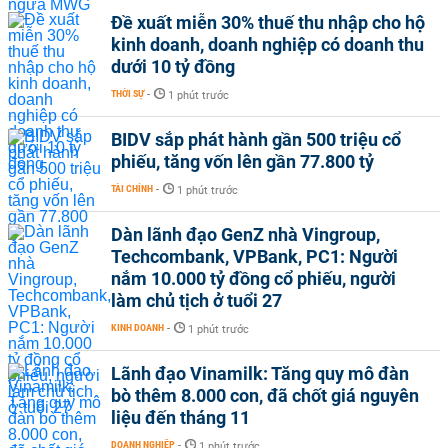
Đề xuất miễn 30% thuế thu nhập cho hộ
kinh doanh, doanh nghiệp có doanh thu
dưới 10 tỷ đồng
THỜI SỰ
-
1 phút trước
BIDV sắp phát hành gần 500 triệu cổ
phiếu, tăng vốn lên gần 77.800 tỷ
TÀI CHÍNH
-
1 phút trước
Dàn lãnh đạo GenZ nhà Vingroup,
Techcombank, VPBank, PC1: Người
nắm 10.000 tỷ đồng cổ phiếu, người
làm chủ tịch ở tuổi 27
KINH DOANH
-
1 phút trước
Lãnh đạo Vinamilk: Tăng quy mô đàn
bò thêm 8.000 con, đã chốt giá nguyên
liệu đến tháng 11
DOANH NGHIỆP
-
1 phút trước