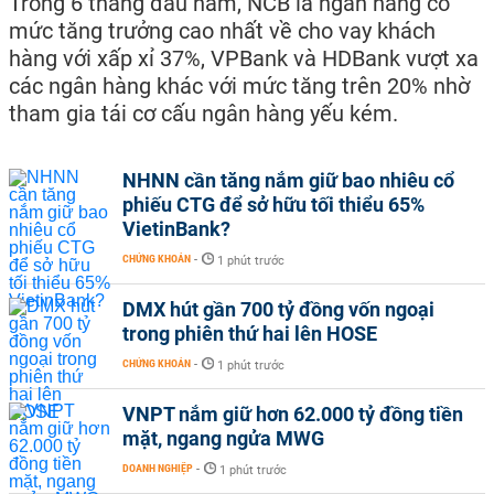
Trong 6 tháng đầu năm, NCB là ngân hàng có
mức tăng trưởng cao nhất về cho vay khách
hàng với xấp xỉ 37%, VPBank và HDBank vượt xa
các ngân hàng khác với mức tăng trên 20% nhờ
tham gia tái cơ cấu ngân hàng yếu kém.
NHNN cần tăng nắm giữ bao nhiêu cổ
phiếu CTG để sở hữu tối thiểu 65%
VietinBank?
CHỨNG KHOÁN
-
1 phút trước
DMX hút gần 700 tỷ đồng vốn ngoại
trong phiên thứ hai lên HOSE
CHỨNG KHOÁN
-
1 phút trước
VNPT nắm giữ hơn 62.000 tỷ đồng tiền
mặt, ngang ngửa MWG
DOANH NGHIỆP
-
1 phút trước