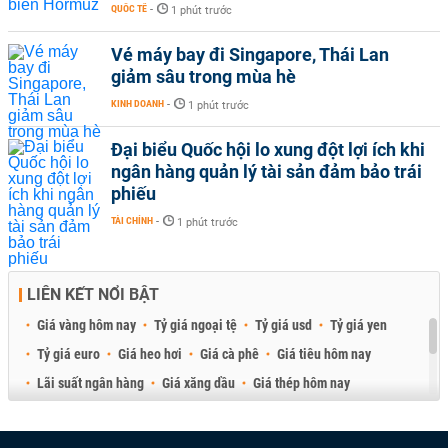
QUỐC TẾ
-
1 phút trước
Vé máy bay đi Singapore, Thái Lan
giảm sâu trong mùa hè
KINH DOANH
-
1 phút trước
Đại biểu Quốc hội lo xung đột lợi ích khi
ngân hàng quản lý tài sản đảm bảo trái
phiếu
TÀI CHÍNH
-
1 phút trước
LIÊN KẾT NỔI BẬT
Giá vàng hôm nay
Tỷ giá ngoại tệ
Tỷ giá usd
Tỷ giá yen
Tỷ giá euro
Giá heo hơi
Giá cà phê
Giá tiêu hôm nay
Lãi suất ngân hàng
Giá xăng dầu
Giá thép hôm nay
Giá sầu riêng
Giá thịt heo
Giá gạo
Giá cao su
Best Retail Brokers
Diễn đàn đầu tư Việt Nam 2026