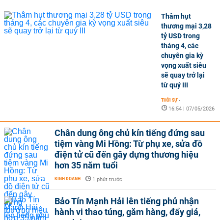
Thâm hụt
thương mại 3,28
tỷ USD trong
tháng 4, các
chuyên gia kỳ
vọng xuất siêu
sẽ quay trở lại
từ quý III
THỜI SỰ
-
16:54 | 07/05/2026
Chân dung ông chủ kín tiếng đứng sau
tiệm vàng Mi Hồng: Từ phụ xe, sửa đồ
điện tử cũ đến gây dựng thương hiệu
hơn 35 năm tuổi
KINH DOANH
-
1 phút trước
Bảo Tín Mạnh Hải lên tiếng phủ nhận
hành vi thao túng, găm hàng, đẩy giá,