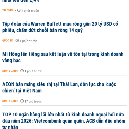
TÀI CHÍNH
-
1 phút trước
Tập đoàn của Warren Buffett mua ròng gần 20 tỷ USD cổ
phiếu, chấm dứt chuỗi bán ròng 14 quý
QUỐC TẾ
-
1 phút trước
Mi Hồng lên tiếng sau kết luận về tồn tại trong kinh doanh
vàng bạc
KINH DOANH
-
1 phút trước
AEON bán mảng siêu thị tại Thái Lan, dồn lực cho ‘cuộc
chiến’ tại Việt Nam
KINH DOANH
-
17 giờ trước
TOP 10 ngân hàng lãi lớn nhất từ kinh doanh ngoại hối nửa
đầu năm 2026: Vietcombank quán quân, ACB dẫn đầu nhóm
tư nhân