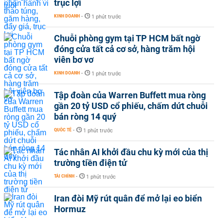
trục lợi
KINH DOANH
-
1 phút trước
Chuỗi phòng gym tại TP HCM bất ngờ
đóng cửa tất cả cơ sở, hàng trăm hội
viên bơ vơ
KINH DOANH
-
1 phút trước
Tập đoàn của Warren Buffett mua ròng
gần 20 tỷ USD cổ phiếu, chấm dứt chuỗi
bán ròng 14 quý
QUỐC TẾ
-
1 phút trước
Tác nhân AI khởi đầu chu kỳ mới của thị
trường tiền điện tử
TÀI CHÍNH
-
1 phút trước
Iran đòi Mỹ rút quân để mở lại eo biển
Hormuz