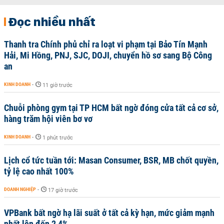
Đọc nhiều nhất
Thanh tra Chính phủ chỉ ra loạt vi phạm tại Bảo Tín Mạnh
Hải, Mi Hồng, PNJ, SJC, DOJI, chuyển hồ sơ sang Bộ Công
an
KINH DOANH
-
11 giờ trước
Chuỗi phòng gym tại TP HCM bất ngờ đóng cửa tất cả cơ sở,
hàng trăm hội viên bơ vơ
KINH DOANH
-
1 phút trước
Lịch cổ tức tuần tới: Masan Consumer, BSR, MB chốt quyền,
tỷ lệ cao nhất 100%
DOANH NGHIỆP
-
17 giờ trước
VPBank bất ngờ hạ lãi suất ở tất cả kỳ hạn, mức giảm mạnh
nhất lên đến 2,4%