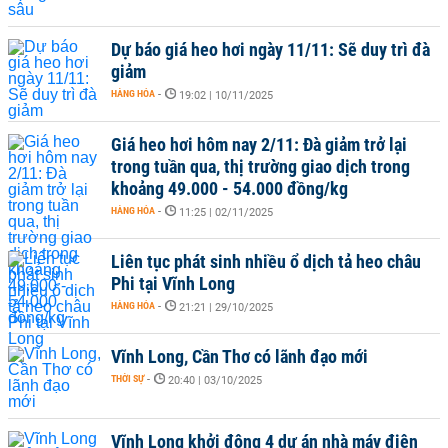
Dự báo giá heo hơi ngày 11/11: Sẽ duy trì đà
giảm
HÀNG HÓA
-
19:02 | 10/11/2025
Giá heo hơi hôm nay 2/11: Đà giảm trở lại
trong tuần qua, thị trường giao dịch trong
khoảng 49.000 - 54.000 đồng/kg
HÀNG HÓA
-
11:25 | 02/11/2025
Liên tục phát sinh nhiều ổ dịch tả heo châu
Phi tại Vĩnh Long
HÀNG HÓA
-
21:21 | 29/10/2025
Vĩnh Long, Cần Thơ có lãnh đạo mới
THỜI SỰ
-
20:40 | 03/10/2025
Vĩnh Long khởi động 4 dự án nhà máy điện