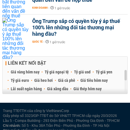
KINH DOANH
-
1 giờ trước
Ông Trump sắp có quyền tùy ý áp thuế
100% lên những đối tác thương mại
hàng đầu?
QUỐC TẾ
-
1 giờ trước
LIÊN KẾT NỔI BẬT
Giá vàng hôm nay
Tỷ giá ngoại tệ
Tỷ giá usd
Tỷ giá yen
Tỷ giá euro
Giá heo hơi
Giá cà phê
Giá tiêu hôm nay
Lãi suất ngân hàng
Giá xăng dầu
Giá thép hôm nay
Giá sầu riêng
Giá thịt heo
Giá gạo
Giá cao su
Best Retail Brokers
Diễn đàn đầu tư Việt Nam 2026
Trang TTĐTTH của công ty VietNewsCorp
Giấy phép số 3323/GP-TTĐT do Sở VH&TT TP.HCM cấp ngày 20/3/2026
Lầu 5 - Compa Building - 293 Điện Biên Phủ - Phường Gia Định - TP.HCM
Chi nhánh:
Số 5 - Khu 38A Trần Phú - Phường Ba Đình - TP. Hà Nội