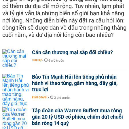
có thêm dư địa để mở rộng. Tuy nhiên, lạm phát
và tỷ giá vẫn là những biến số giới hạn khả năng
nới lỏng. Những diễn biến này đặt ra câu hỏi lớn:
dòng tiền sẽ được dẫn về đâu trong những tháng
cuối năm, và dư địa nới lỏng còn bao nhiêu?
Cán cân thương mại sắp đổi chiều?
THỜI SỰ
-
6 giờ trước
Bảo Tín Mạnh Hải lên tiếng phủ nhận
hành vi thao túng, găm hàng, đẩy giá,
trục lợi
KINH DOANH
-
2 giờ trước
Tập đoàn của Warren Buffett mua ròng
gần 20 tỷ USD cổ phiếu, chấm dứt chuỗi
bán ròng 14 quý