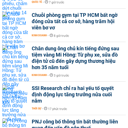
QUỐC TẾ
-
7 giờ trước
Chuỗi phòng gym tại TP HCM bất ngờ
đóng cửa tất cả cơ sở, hàng trăm hội
viên bơ vơ
KINH DOANH
-
8 giờ trước
Chân dung ông chủ kín tiếng đứng sau
tiệm vàng Mi Hồng: Từ phụ xe, sửa đồ
điện tử cũ đến gây dựng thương hiệu
hơn 35 năm tuổi
KINH DOANH
-
3 giờ trước
SSI Research chỉ ra hai yếu tố quyết
định động lực tăng trưởng nửa cuối
năm
THỜI SỰ
-
17 phút trước
PNJ công bố thông tin bất thường liên
quan đến vấn đề nộp thuế