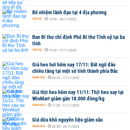
Bổ nhiệm lãnh đạo tại 4 địa phương
THỜI SỰ
-
15:05 | 18/11/2025
Ban Bí thư chỉ định Phó Bí thư Tỉnh uỷ tại ba
tỉnh
THỜI SỰ
-
19:43 | 17/11/2025
Giá heo hơi hôm nay 17/11: Bất ngờ đảo
chiều tăng tại một số tỉnh thành phía Bắc
HÀNG HÓA
-
05:25 | 17/11/2025
Giá thịt heo hôm nay 11/11: Thịt heo xay tại
WinMart giảm gần 18.000 đồng/kg
HÀNG HÓA
-
11:20 | 11/11/2025
Giá dừa khô nguyên liệu giảm sâu
HÀNG HÓA
-
20:30 | 10/11/2025