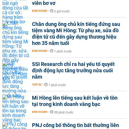
viên bơ vơ
KINH DOANH
-
2 giờ trước
Chân dung ông chủ kín tiếng đứng sau
tiệm vàng Mi Hồng: Từ phụ xe, sửa đồ
điện tử cũ đến gây dựng thương hiệu
hơn 35 năm tuổi
KINH DOANH
-
1 phút trước
SSI Research chỉ ra hai yếu tố quyết
định động lực tăng trưởng nửa cuối
năm
THỜI SỰ
-
1 phút trước
Mi Hồng lên tiếng sau kết luận về tồn
tại trong kinh doanh vàng bạc
KINH DOANH
-
38 phút trước
PNJ công bố thông tin bất thường liên