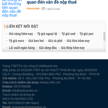
quan đến vấn đề nộp thuế
KINH DOANH
-
1 phút trước
LIÊN KẾT NỔI BẬT
Giá vàng hôm nay
Tỷ giá ngoại tệ
Tỷ giá usd
Tỷ giá yen
Tỷ giá euro
Giá heo hơi
Giá cà phê
Giá tiêu hôm nay
Lãi suất ngân hàng
Giá xăng dầu
Giá thép hôm nay
Giá sầu riêng
Giá thịt heo
Giá gạo
Giá cao su
Best Retail Brokers
Diễn đàn đầu tư Việt Nam 2026
Trang TTĐTTH của công ty VietNewsCorp
Giấy phép số 3323/GP-TTĐT do Sở VH&TT TP.HCM cấp ngày 20/3/2026
Lầu 5 - Compa Building - 293 Điện Biên Phủ - Phường Gia Định - TP.HCM
Chi nhánh:
Số 5 - Khu 38A Trần Phú - Phường Ba Đình - TP. Hà Nội
Chịu trách nhiệm nội dung:
Hoàng Hữu Lợi
Hotline:
0975798489
Email:
info@vietnambiz.vn
Trách nhiệm về thông tin
DỊCH VỤ QUẢNG CÁO
Tel:
0931589222 (Ms Ngọc)
Email:
quangcao@vietnambiz.vn