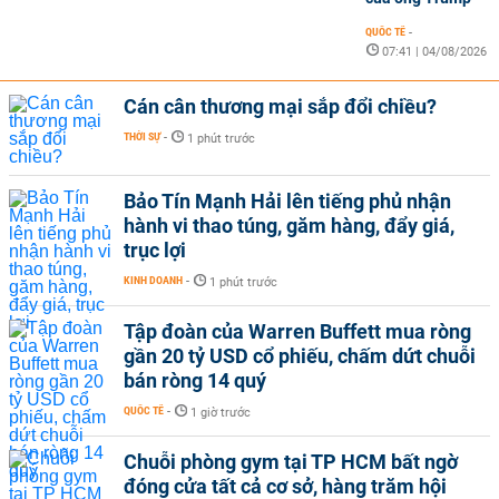
QUỐC TẾ
-
07:41 | 04/08/2026
Cán cân thương mại sắp đổi chiều?
THỜI SỰ
-
1 phút trước
Bảo Tín Mạnh Hải lên tiếng phủ nhận
hành vi thao túng, găm hàng, đẩy giá,
trục lợi
KINH DOANH
-
1 phút trước
Tập đoàn của Warren Buffett mua ròng
gần 20 tỷ USD cổ phiếu, chấm dứt chuỗi
bán ròng 14 quý
QUỐC TẾ
-
1 giờ trước
Chuỗi phòng gym tại TP HCM bất ngờ
đóng cửa tất cả cơ sở, hàng trăm hội