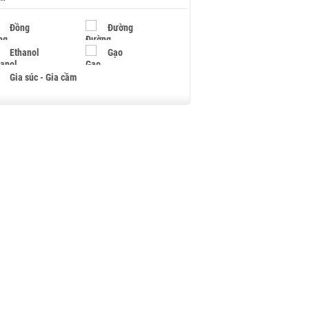
Đồng
Đường
Ethanol
Gạo
Gia súc - Gia cầm
Giấy
Gỗ
Hạt điều
Hồ tiêu - Hạt tiêu
Khí đốt
Kim loại khác
Mắc ca
Muối
Ngũ cốc
Nhựa - Hạt nhựa
Palladium
Phân bón