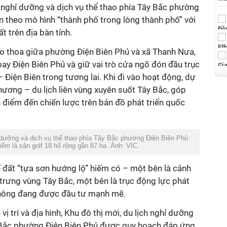
h nghỉ dưỡng và dịch vụ thể thao phía Tây Bắc phường
n theo mô hình “thành phố trong lòng thành phố” với
t trên địa bàn tỉnh.
giao thoa giữa phường Điện Biên Phủ và xã Thanh Nưa,
bay Điện Biên Phủ và giữ vai trò cửa ngõ đón đầu trục
Điện Biên trong tương lai. Khi đi vào hoạt động, dự
hương – du lịch liên vùng xuyên suốt Tây Bắc, góp
 điểm đến chiến lược trên bản đồ phát triển quốc
ỉ dưỡng và dịch vụ thể thao phía Tây Bắc phường Điện Biên Phủ
iểm là sân golf 18 hố rộng gần 87 ha. Ảnh: VIC.
ế đất “tựa sơn hướng lộ” hiếm có – một bên là cảnh
 trưng vùng Tây Bắc, một bên là trục động lực phát
o thông đang được đầu tư mạnh mẽ.
 vị trí và địa hình, Khu đô thị mới, du lịch nghỉ dưỡng
y Bắc phường Điện Biên Phủ được quy hoạch đáp ứng