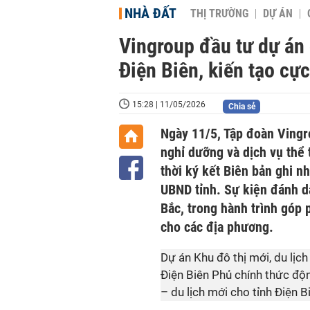
NHÀ ĐẤT
THỊ TRƯỜNG
DỰ ÁN
Vingroup đầu tư dự án 
Điện Biên, kiến tạo cự
15:28 | 11/05/2026
Chia sẻ
Ngày 11/5, Tập đoàn Vingr
nghỉ dưỡng và dịch vụ thể
thời ký kết Biên bản ghi nh
UBND tỉnh. Sự kiện đánh dấ
Bắc, trong hành trình góp
cho các địa phương.
Dự án Khu đô thị mới, du lịc
Điện Biên Phủ chính thức độn
– du lịch mới cho tỉnh Điện B