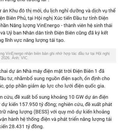
 án Khu đô thị mới, du lịch nghỉ dưỡng và dịch vụ thể
n Biên Phủ, tại Hội nghị Xúc tiến Đầu tư tỉnh Điện
hần Năng lượng VinEnergo - thành viên hệ sinh thái
và Uỷ ban Nhân dân tỉnh Điện Biên cũng đã ký kết
g lĩnh vực năng lượng tái tạo.
ng VinEnergo nhận biên bản ghi nhớ hợp tác đầu tư tại Hội nghị
m 2026. Ảnh: VIC.
 khai dự án Nhà máy điện mặt trời Điện Biên 1 đã
đầu tư, nhằm
bổ sung nguồn điện sạch, ổn định cho
c, góp phần giảm áp lực cho lưới điện quốc gia.
ên cứu, đề xuất bổ sung khoảng 10 GW dự án điện
 dự kiến 157.950 tỷ đồng; nghiên cứu, đề xuất phát
u trữ năng lượng (BESS) với quy mô dự kiến khoảng
ận hành hệ thống điện và phát triển năng lượng tái
kiến 28.431 tỷ đồng.