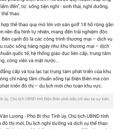
ểm đến”, từ: sống tiện nghi - sinh thái, nghỉ dưỡng,
 thể thao.
 hợp thể thao quy mô lớn với sân golf 18 hố rộng gần
rên nền địa hình tự nhiên, mang đến trải nghiệm độc
. Bên cạnh đó là các công trình thương mại – dịch vụ
cầu cuộc sống hàng ngày như khu thương mại – dịch
chuẩn quốc tế, hệ thống giáo dục liên cấp, trung tâm
ộng, công viên và mặt nước…
 đẳng cấp và tọa lạc tại trung tâm phát triển của khu
hông chỉ nâng tầm chuẩn sống tại Điện Biên mà còn
hát triển đô thị – du lịch mới cho toàn khu vực.
 ủy, Chủ tịch UBND tỉnh Điện Biên phát biểu chỉ đạo tại sự kiện.
 Văn Lương - Phó Bí thư Tỉnh ủy, Chủ tịch UBND tỉnh
 đô thị mới, Du lịch nghỉ dưỡng và dịch vụ thể thao