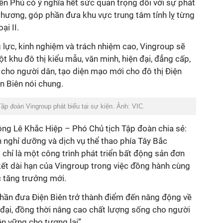
n Phủ có ý nghĩa hết sức quan trọng đối với sự phát
a phương, góp phần đưa khu vực trung tâm tỉnh lỵ từng
ại II.
g lực, kinh nghiệm và trách nhiệm cao, Vingroup sẽ
t khu đô thị kiểu mẫu, văn minh, hiện đại, đẳng cấp,
cho người dân, tạo diện mạo mới cho đô thị Điện
ện Biên nói chung.
ập đoàn Vingroup phát biểu tại sự kiện. Ảnh: VIC.
ông Lê Khắc Hiệp – Phó Chủ tịch Tập đoàn chia sẻ:
ch nghỉ dưỡng và dịch vụ thể thao phía Tây Bắc
chỉ là một công trình phát triển bất động sản đơn
kết dài hạn của Vingroup trong việc đồng hành cùng
 tăng trưởng mới.
ần đưa Điện Biên trở thành điểm đến năng động về
ện đại, đồng thời nâng cao chất lượng sống cho người
ền vững cho tương lai”.