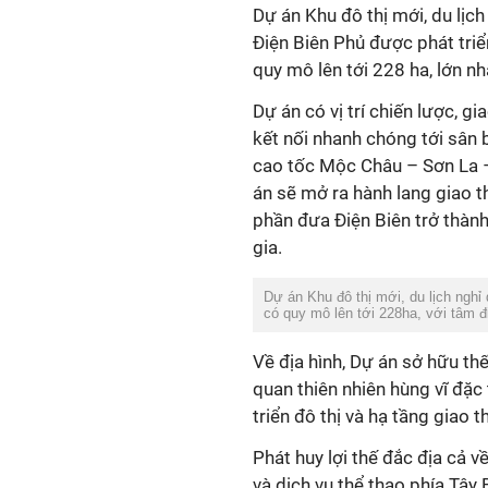
Dự án Khu đô thị mới, du lịc
Điện Biên Phủ được phát triể
quy mô lên tới 228 ha, lớn nhấ
Dự án có vị trí chiến lược, 
kết nối nhanh chóng tới sân 
cao tốc Mộc Châu – Sơn La – 
án sẽ mở ra hành lang giao t
phần đưa Điện Biên trở thành
gia.
Dự án Khu đô thị mới, du lịch ngh
có quy mô lên tới 228ha, với tâm đ
Về địa hình, Dự án sở hữu th
quan thiên nhiên hùng vĩ đặc
triển đô thị và hạ tầng gia
Phát huy lợi thế đắc địa cả về
và dịch vụ thể thao phía Tâ