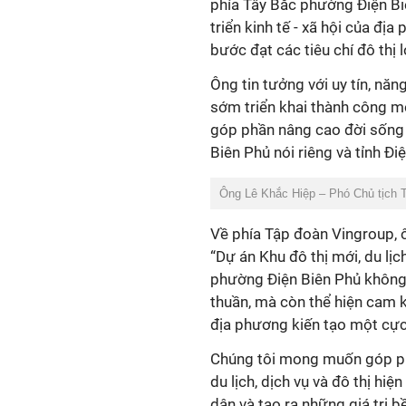
phía Tây Bắc phường Điện Biê
triển kinh tế - xã hội của đị
bước đạt các tiêu chí đô thị lo
Ông tin tưởng với uy tín, năn
sớm triển khai thành công mộ
góp phần nâng cao đời sống 
Biên Phủ nói riêng và tỉnh Đi
Ông Lê Khắc Hiệp – Phó Chủ tịch T
Về phía Tập đoàn Vingroup, 
“Dự án Khu đô thị mới, du lị
phường Điện Biên Phủ không 
thuần, mà còn thể hiện cam 
địa phương kiến tạo một cực
Chúng tôi mong muốn góp ph
du lịch, dịch vụ và đô thị hi
dân và tạo ra những giá trị b